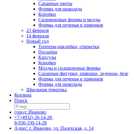
Сахарные цветы
Формы для шоколада
Коробки
Силиконовые формы и молды
Формы для печенья и пряников
23 февраля
14 февраля
Новый год
Топперы,наклейки, открытки
Посыпки
Капсулы
Коробки
Молды и силиконовые формы
Сахарные фигурки, пряники, леденцы, безе
Формы для печенья и пряников
Формы для шоколада
Школьная тематика
Корзина
Поиск
город: Иваново
+7 (4932) 26-14-28,
8-930-330-14-28
Адрес: г. Иваново, ул. Палехская, д. 14