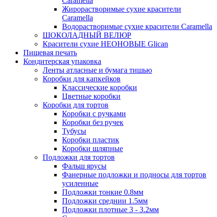
Caramella
Жирорастворимые сухие красители
Caramella
Водорастворимые сухие красители Caramella
ШОКОЛАДНЫЙ ВЕЛЮР
Красители сухие НЕОНОВЫЕ Glican
Пищевая печать
Кондитерская упаковка
Ленты атласные и бумага тишью
Коробки для капкейков
Классические коробки
Цветные коробки
Коробки для тортов
Коробки с ручками
Коробки без ручек
Тубусы
Коробки пластик
Коробки шляпные
Подложки для тортов
Фальш ярусы
Фанерные подложки и подносы для тортов
усиленные
Подложки тонкие 0.8мм
Подложки среднии 1.5мм
Подложки плотные 3 - 3.2мм