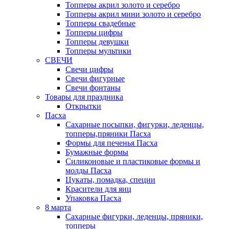
Топперы акрил золото и серебро
Топперы акрил мини золото и серебро
Топперы свадебные
Топперы цифры
Топперы девушки
Топперы мультики
СВЕЧИ
Свечи цифры
Свечи фигурные
Свечи фонтаны
Товары для праздника
Открытки
Пасха
Сахарные посыпки, фигурки, леденцы,
топперы,пряники Пасха
Формы для печенья Пасха
Бумажные формы
Силиконовые и пластиковые формы и
молды Пасха
Цукаты, помадка, специи
Красители для яиц
Упаковка Пасха
8 марта
Сахарные фигурки, леденцы, пряники,
топперы