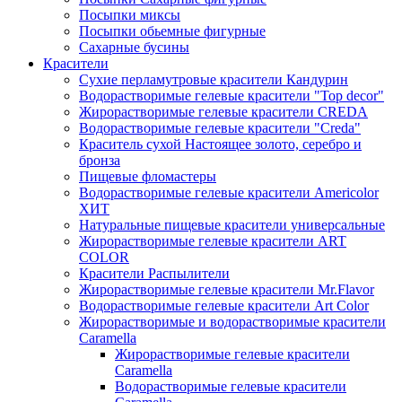
Посыпки миксы
Посыпки обьемные фигурные
Сахарные бусины
Красители
Сухие перламутровые красители Кандурин
Водорастворимые гелевые красители "Top decor"
Жирорастворимые гелевые красители CREDA
Водорастворимые гелевые красители "Creda"
Краситель сухой Настоящее золото, серебро и
бронза
Пищевые фломастеры
Водорастворимые гелевые красители Americolor
ХИТ
Натуральные пищевые красители универсальные
Жирорастворимые гелевые красители ART
COLOR
Красители Распылители
Жирорастворимые гелевые красители Mr.Flavor
Водорастворимые гелевые красители Art Color
Жирорастворимые и водорастворимые красители
Caramella
Жирорастворимые гелевые красители
Caramella
Водорастворимые гелевые красители