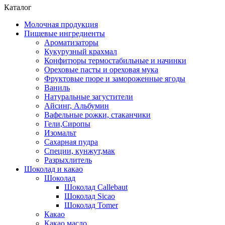
Каталог
Молочная продукция
Пищевые ингредиенты
Ароматизаторы
Кукурузный крахмал
Конфитюры термостабильные и начинки
Ореховые пасты и ореховая мука
Фруктовые пюре и замороженные ягоды
Ваниль
Натуральные загустители
Айсинг, Альбумин
Вафельные рожки, стаканчики
Гели,Сиропы
Изомальт
Сахарная пудра
Специи, кунжут,мак
Разрыхлитель
Шоколад и какао
Шоколад
Шоколад Callebaut
Шоколад Sicao
Шоколад Tomer
Какао
Какао масло