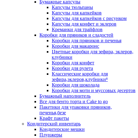
Бумажные капсулы
Капсулы тюльпаны
Капсулы для капкейков
Капсулы для капкейков с рисунком
Капсулы для конфет и эклеров
Креманки для трайфлов
Коробки для пряников и сладостей
Коробки для пряников и печенья
Коробки для макаронс
Цветные коробки для зефира, эклеров,
клубники
Коробки для конфет
Коробки для рулета
Классические коробки для
зефира,эклеров,клубники⁸
Коробки для шоколада
Коробки для моти и муссовых десертов
Бумажный наполнитель
Все для бенто торта и Cake to go
Пакетики для упаковки пряников,
печенья,безе
Крафт пакеты
Кондитерский инвентарь
Кондитерские мешки
Плунжеры