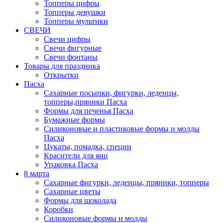
Топперы цифры
Топперы девушки
Топперы мультики
СВЕЧИ
Свечи цифры
Свечи фигурные
Свечи фонтаны
Товары для праздника
Открытки
Пасха
Сахарные посыпки, фигурки, леденцы,
топперы,пряники Пасха
Формы для печенья Пасха
Бумажные формы
Силиконовые и пластиковые формы и молды
Пасха
Цукаты, помадка, специи
Красители для яиц
Упаковка Пасха
8 марта
Сахарные фигурки, леденцы, пряники, топперы
Сахарные цветы
Формы для шоколада
Коробки
Силиконовые формы и молды