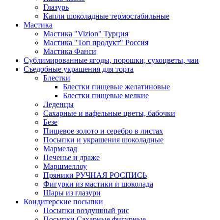
Глазурь
Капли шоколадные термостабильные
Мастика
Мастика "Vizion" Турция
Мастика "Топ продукт" Россия
Мастика Фанси
Сублимированные ягоды, порошки, сухоцветы, чаи
Съедобные украшения для торта
Блестки
Блестки пищевые желатиновые
Блестки пищевые мелкие
Леденцы
Сахарные и вафельные цветы, бабочки
Безе
Пищевое золото и серебро в листах
Посыпки и украшения шоколадные
Мармелад
Печенье и драже
Маршмеллоу
Пряники РУЧНАЯ РОСПИСЬ
Фигурки из мастики и шоколада
Шары из глазури
Кондитерские посыпки
Посыпки воздушный рис
Посыпки Сахарные фигурные