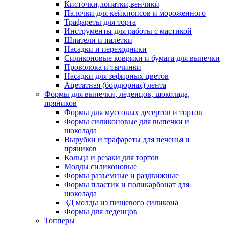
Кисточки,лопатки,венчики
Палочки для кейкпопсов и мороженного
Трафареты для торта
Инструменты для работы с мастикой
Шпатели и палетки
Насадки и переходники
Силиконовые коврики и бумага для выпечки
Проволока и тычинки
Насадки для зефирных цветов
Ацетатная (бордюрная) лента
Формы для выпечки, леденцов, шоколада,
пряников
Формы для муссовых десертов и тортов
Формы силиконовые для выпечки и
шоколада
Вырубки и трафареты для печенья и
пряников
Кольца и резаки для тортов
Молды силиконовые
Формы разъемные и раздвижные
Формы пластик и поликарбонат для
шоколада
3Д молды из пищевого силикона
Формы для леденцов
Топперы