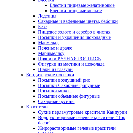
Блестки пищевые желатиновые
Блестки пищевые мелкие
Леденцы
Сахарные и вафельные цветы, бабочки
Безе
Пищевое золото и серебро в листах
Посыпки и украшения шоколадные
Мармелад
Печенье и драже
Маршмеллоу
Пряники РУЧНАЯ РОСПИСЬ
Фигурки из мастики и шоколада
Шары из глазури
Кондитерские посыпки
Посыпки воздушный рис
Посыпки Сахарные фигурные
Посыпки миксы
Посыпки обьемные фигурные
Сахарные бусины
Красители
Сухие перламутровые красители Кандурин
Водорастворимые гелевые красители "Top
decor"
Жирорастворимые гелевые красители