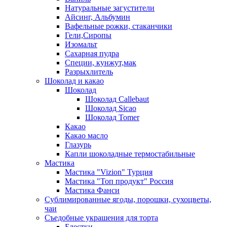
Натуральные загустители
Айсинг, Альбумин
Вафельные рожки, стаканчики
Гели,Сиропы
Изомальт
Сахарная пудра
Специи, кунжут,мак
Разрыхлитель
Шоколад и какао
Шоколад
Шоколад Callebaut
Шоколад Sicao
Шоколад Tomer
Какао
Какао масло
Глазурь
Капли шоколадные термостабильные
Мастика
Мастика "Vizion" Турция
Мастика "Топ продукт" Россия
Мастика Фанси
Сублимированные ягоды, порошки, сухоцветы,
чаи
Съедобные украшения для торта
Блестки