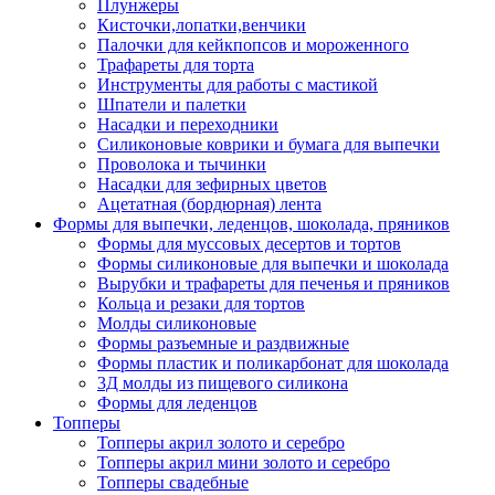
Плунжеры
Кисточки,лопатки,венчики
Палочки для кейкпопсов и мороженного
Трафареты для торта
Инструменты для работы с мастикой
Шпатели и палетки
Насадки и переходники
Силиконовые коврики и бумага для выпечки
Проволока и тычинки
Насадки для зефирных цветов
Ацетатная (бордюрная) лента
Формы для выпечки, леденцов, шоколада, пряников
Формы для муссовых десертов и тортов
Формы силиконовые для выпечки и шоколада
Вырубки и трафареты для печенья и пряников
Кольца и резаки для тортов
Молды силиконовые
Формы разъемные и раздвижные
Формы пластик и поликарбонат для шоколада
3Д молды из пищевого силикона
Формы для леденцов
Топперы
Топперы акрил золото и серебро
Топперы акрил мини золото и серебро
Топперы свадебные