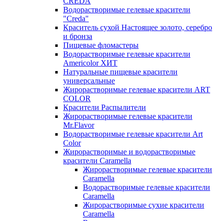
CREDA
Водорастворимые гелевые красители
"Creda"
Краситель сухой Настоящее золото, серебро
и бронза
Пищевые фломастеры
Водорастворимые гелевые красители
Americolor ХИТ
Натуральные пищевые красители
универсальные
Жирорастворимые гелевые красители ART
COLOR
Красители Распылители
Жирорастворимые гелевые красители
Mr.Flavor
Водорастворимые гелевые красители Art
Color
Жирорастворимые и водорастворимые
красители Caramella
Жирорастворимые гелевые красители
Caramella
Водорастворимые гелевые красители
Caramella
Жирорастворимые сухие красители
Caramella