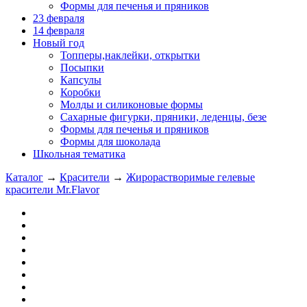
Формы для печенья и пряников
23 февраля
14 февраля
Новый год
Топперы,наклейки, открытки
Посыпки
Капсулы
Коробки
Молды и силиконовые формы
Сахарные фигурки, пряники, леденцы, безе
Формы для печенья и пряников
Формы для шоколада
Школьная тематика
Каталог
→
Красители
→
Жирорастворимые гелевые
красители Mr.Flavor