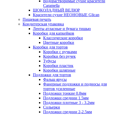
Водорастворимые сухие красители
Caramella
ШОКОЛАДНЫЙ ВЕЛЮР
Красители сухие НЕОНОВЫЕ Glican
Пищевая печать
Кондитерская упаковка
Ленты атласные и бумага тишью
Коробки для капкейков
Классические коробки
Цветные коробки
Коробки для тортов
Коробки с ручками
Коробки без ручек
Тубусы
Коробки пластик
Коробки шляпные
Подложки для тортов
Фальш ярусы
Фанерные подложки и подносы для
тортов усиленные
Подложки тонкие 0.8мм
Подложки среднии 1.5мм
Подложки плотные 3 - 3.2мм
Сольерки
Подложки среднии 2-2.5мм