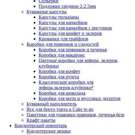
Сольерки
Подложки среднии 2-2.5мм
Бумажные капсулы
Капсулы тюльпаны
Капсулы для капкейков
Капсулы для капкейков с рисунком
Капсулы для конфет и эклеров
Креманки для трайфлов
Коробки для пряников и сладостей
Коробки для пряников и печенья
Коробки для макаронс
Цветные коробки для зефира, эклеров,
клубники
Коробки для конфет
Коробки для рулета
Классические коробки для
зефира,эклеров,клубники⁸
Коробки для шоколада
Коробки для моти и муссовых десертов
Бумажный наполнитель
Все для бенто торта и Cake to go
Пакетики для упаковки пряников, печенья,безе
Крафт пакеты
Кондитерский инвентарь
Кондитерские мешки