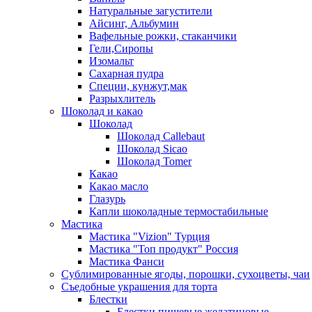
Натуральные загустители
Айсинг, Альбумин
Вафельные рожки, стаканчики
Гели,Сиропы
Изомальт
Сахарная пудра
Специи, кунжут,мак
Разрыхлитель
Шоколад и какао
Шоколад
Шоколад Callebaut
Шоколад Sicao
Шоколад Tomer
Какао
Какао масло
Глазурь
Капли шоколадные термостабильные
Мастика
Мастика "Vizion" Турция
Мастика "Топ продукт" Россия
Мастика Фанси
Сублимированные ягоды, порошки, сухоцветы, чаи
Съедобные украшения для торта
Блестки
Блестки пищевые желатиновые