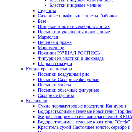
Блестки пищевые мелкие
Леденцы
Сахарные и вафельные цветы, бабочки
Безе
Пищевое золото и серебро в листах
Посыпки и украшения шоколадные
Мармелад
Печенье и драже
Маршмеллоу
Пряники РУЧНАЯ РОСПИСЬ
Фигурки из мастики и шоколада
Шары из глазури
Кондитерские посыпки
Посыпки воздушный рис
Посыпки Сахарные фигурные
Посыпки миксы
Посыпки обьемные фигурные
Сахарные бусины
Красители
Сухие перламутровые красители Кандурин
Водорастворимые гелевые красители "Top dec
Жирорастворимые гелевые красители CRED
Водорастворимые гелевые красители "Creda"
Краситель сухой Настоящее золото, серебро и