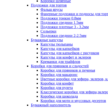
Коробки шляпные
Подложки для тортов
Фальш ярусы
Фанерные подложки и подносы для тор
Подложки тонкие 0.8мм
Подложки среднии 1.5мм
Подложки плотные 3 - 3.2мм
Сольерки
Подложки среднии 2-2.5мм
Бумажные капсулы
Капсулы тюльпаны
Капсулы для капкейков
Капсулы для капкейков с рисунком
Капсулы для конфет и эклеров
Креманки для трайфлов
Коробки для пряников и сладостей
Коробки для пряников и печенья
Коробки для макаронс
Цветные коробки для зефира, эклеров, 
Коробки для конфет
Коробки для рулета
Классические коробки для зефира,эклер
Коробки для шоколада
Коробки для моти и муссовых десертов
Бумажный наполнитель