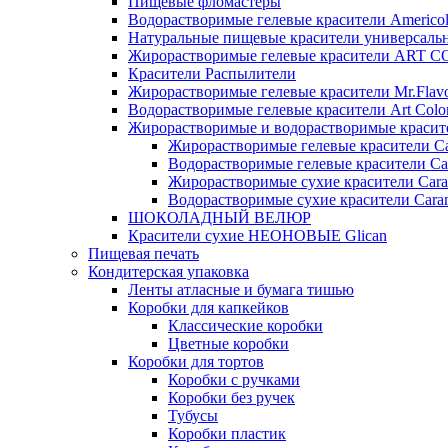
Пищевые фломастеры
Водорастворимые гелевые красители Americo
Натуральные пищевые красители универсаль
Жирорастворимые гелевые красители ART 
Красители Распылители
Жирорастворимые гелевые красители Mr.Flav
Водорастворимые гелевые красители Art Colo
Жирорастворимые и водорастворимые красите
Жирорастворимые гелевые красители Ca
Водорастворимые гелевые красители Ca
Жирорастворимые сухие красители Cara
Водорастворимые сухие красители Caram
ШОКОЛАДНЫЙ ВЕЛЮР
Красители сухие НЕОНОВЫЕ Glican
Пищевая печать
Кондитерская упаковка
Ленты атласные и бумага тишью
Коробки для капкейков
Классические коробки
Цветные коробки
Коробки для тортов
Коробки с ручками
Коробки без ручек
Тубусы
Коробки пластик