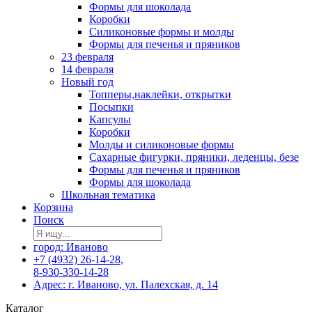
Формы для шоколада
Коробки
Силиконовые формы и молды
Формы для печенья и пряников
23 февраля
14 февраля
Новый год
Топперы,наклейки, открытки
Посыпки
Капсулы
Коробки
Молды и силиконовые формы
Сахарные фигурки, пряники, леденцы, безе
Формы для печенья и пряников
Формы для шоколада
Школьная тематика
Корзина
Поиск
город: Иваново
+7 (4932) 26-14-28,
8-930-330-14-28
Адрес: г. Иваново, ул. Палехская, д. 14
Каталог