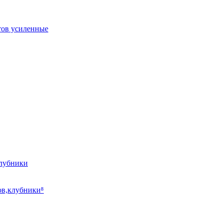
тов усиленные
клубники
ов,клубники⁸