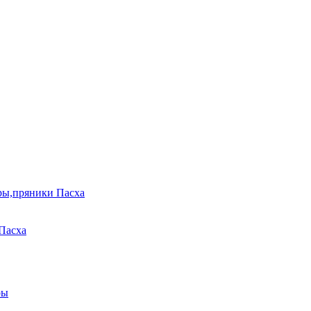
ры,пряники Пасха
Пасха
ры