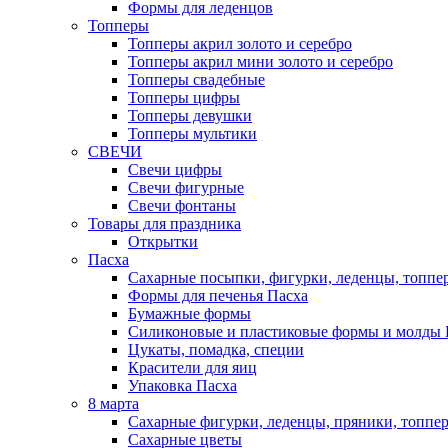
Формы для леденцов
Топперы
Топперы акрил золото и серебро
Топперы акрил мини золото и серебро
Топперы свадебные
Топперы цифры
Топперы девушки
Топперы мультики
СВЕЧИ
Свечи цифры
Свечи фигурные
Свечи фонтаны
Товары для праздника
Открытки
Пасха
Сахарные посыпки, фигурки, леденцы, топпе
Формы для печенья Пасха
Бумажные формы
Силиконовые и пластиковые формы и молды 
Цукаты, помадка, специи
Красители для яиц
Упаковка Пасха
8 марта
Сахарные фигурки, леденцы, пряники, топпе
Сахарные цветы