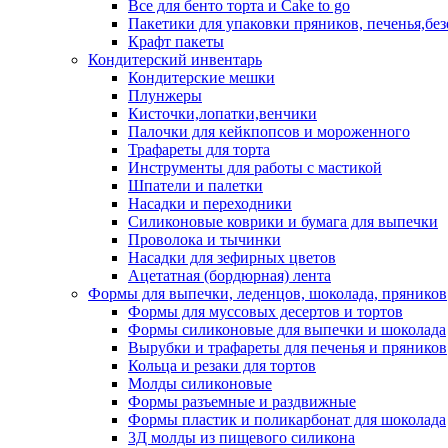
Все для бенто торта и Cake to go
Пакетики для упаковки пряников, печенья,без
Крафт пакеты
Кондитерский инвентарь
Кондитерские мешки
Плунжеры
Кисточки,лопатки,венчики
Палочки для кейкпопсов и мороженного
Трафареты для торта
Инструменты для работы с мастикой
Шпатели и палетки
Насадки и переходники
Силиконовые коврики и бумага для выпечки
Проволока и тычинки
Насадки для зефирных цветов
Ацетатная (бордюрная) лента
Формы для выпечки, леденцов, шоколада, пряников
Формы для муссовых десертов и тортов
Формы силиконовые для выпечки и шоколада
Вырубки и трафареты для печенья и пряников
Кольца и резаки для тортов
Молды силиконовые
Формы разъемные и раздвижные
Формы пластик и поликарбонат для шоколада
3Д молды из пищевого силикона