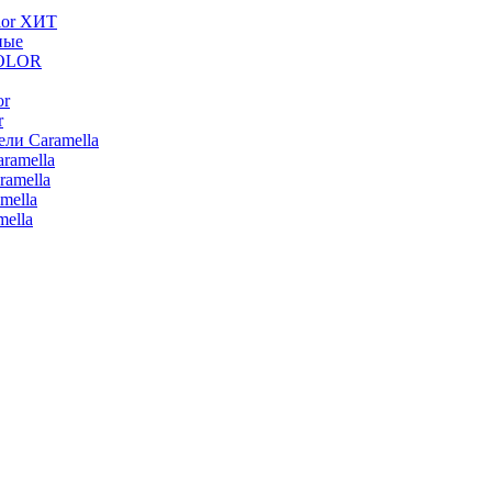
lor ХИТ
ные
COLOR
or
r
ли Caramella
ramella
ramella
mella
ella