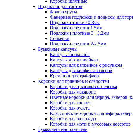
Коробки шляпные
Подложки для тортов
Фальш ярусы
Фанерные подложки и подносы для тор
Подложки тонкие 0.8мм
Подложки среднии 1.5мм
Подложки плотные 3 - 3.2мм
Сольерки
Подложки среднии 2-2.5мм
Бумажные капсулы
Капсулы тюльпаны
Капсулы для капкейков
Капсулы для капкейков с рисунком
Капсулы для конфет и эклеров
Креманки для трайфлов
Коробки для пряников и сладостей
Коробки для пряников и печенья
Коробки для макаронс
Цветные коробки для зефира, эклеров, 
Коробки для конфет
Коробки для рулета
Классические коробки для зефира,эклер
Коробки для шоколада
Коробки для моти и муссовых десертов
Бумажный наполнитель