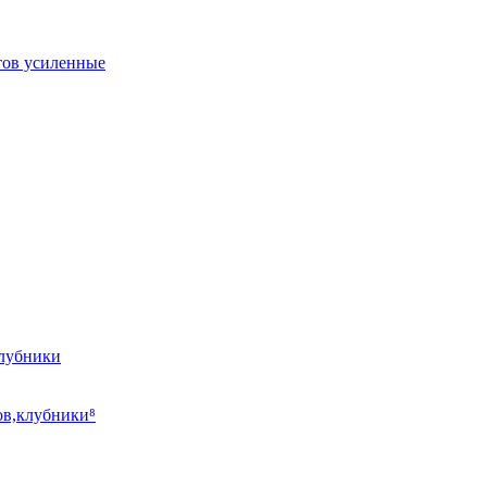
тов усиленные
клубники
ов,клубники⁸