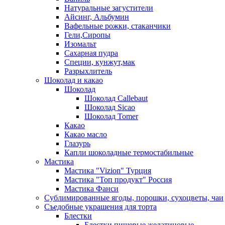
Натуральные загустители
Айсинг, Альбумин
Вафельные рожки, стаканчики
Гели,Сиропы
Изомальт
Сахарная пудра
Специи, кунжут,мак
Разрыхлитель
Шоколад и какао
Шоколад
Шоколад Callebaut
Шоколад Sicao
Шоколад Tomer
Какао
Какао масло
Глазурь
Капли шоколадные термостабильные
Мастика
Мастика "Vizion" Турция
Мастика "Топ продукт" Россия
Мастика Фанси
Сублимированные ягоды, порошки, сухоцветы, чаи
Съедобные украшения для торта
Блестки
Блестки пищевые желатиновые