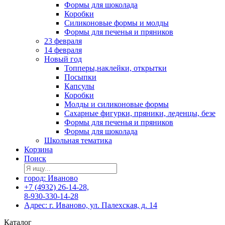
Формы для шоколада
Коробки
Силиконовые формы и молды
Формы для печенья и пряников
23 февраля
14 февраля
Новый год
Топперы,наклейки, открытки
Посыпки
Капсулы
Коробки
Молды и силиконовые формы
Сахарные фигурки, пряники, леденцы, безе
Формы для печенья и пряников
Формы для шоколада
Школьная тематика
Корзина
Поиск
город: Иваново
+7 (4932) 26-14-28,
8-930-330-14-28
Адрес: г. Иваново, ул. Палехская, д. 14
Каталог