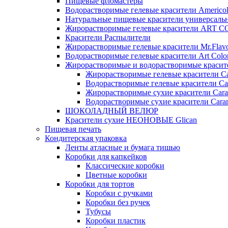
Пищевые фломастеры
Водорастворимые гелевые красители Americo
Натуральные пищевые красители универсаль
Жирорастворимые гелевые красители ART 
Красители Распылители
Жирорастворимые гелевые красители Mr.Flav
Водорастворимые гелевые красители Art Colo
Жирорастворимые и водорастворимые красите
Жирорастворимые гелевые красители Ca
Водорастворимые гелевые красители Ca
Жирорастворимые сухие красители Cara
Водорастворимые сухие красители Caram
ШОКОЛАДНЫЙ ВЕЛЮР
Красители сухие НЕОНОВЫЕ Glican
Пищевая печать
Кондитерская упаковка
Ленты атласные и бумага тишью
Коробки для капкейков
Классические коробки
Цветные коробки
Коробки для тортов
Коробки с ручками
Коробки без ручек
Тубусы
Коробки пластик