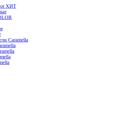
lor ХИТ
ные
COLOR
or
r
ли Caramella
ramella
ramella
mella
ella