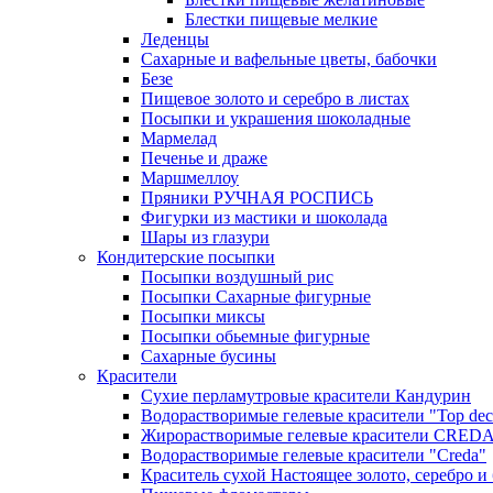
Блестки пищевые мелкие
Леденцы
Сахарные и вафельные цветы, бабочки
Безе
Пищевое золото и серебро в листах
Посыпки и украшения шоколадные
Мармелад
Печенье и драже
Маршмеллоу
Пряники РУЧНАЯ РОСПИСЬ
Фигурки из мастики и шоколада
Шары из глазури
Кондитерские посыпки
Посыпки воздушный рис
Посыпки Сахарные фигурные
Посыпки миксы
Посыпки обьемные фигурные
Сахарные бусины
Красители
Сухие перламутровые красители Кандурин
Водорастворимые гелевые красители "Top dec
Жирорастворимые гелевые красители CRED
Водорастворимые гелевые красители "Creda"
Краситель сухой Настоящее золото, серебро и