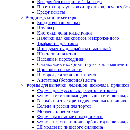
Все для бенто торта и Cake to go
Пакетики для упаковки пряников, печенья,без
Крафт пакеты
Кондитерский инвентарь
Кондитерские мешки
Плунжеры
Кисточки,лопатки,венчики
Палочки для кейкпопсов и мороженного
Трафареты для торта
Инструменты для работы с мастикой
Шпатели и палетки
Насадки и переходники
Силиконовые коврики и бумага для выпечки
Проволока и тычинки
Насадки для зефирных цветов
Ацетатная (бордюрная) лента
Формы для выпечки, леденцов, шоколада, пряников
Формы для муссовых десертов и тортов
Формы силиконовые для выпечки и шоколада
Вырубки и трафареты для печенья и пряников
Кольца и резаки для тортов
Молды силиконовые
Формы разъемные и раздвижные
Формы пластик и поликарбонат для шоколада
3Д молды из пищевого силикона