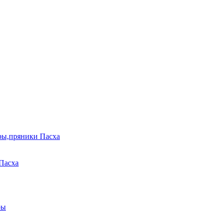
ры,пряники Пасха
Пасха
ры