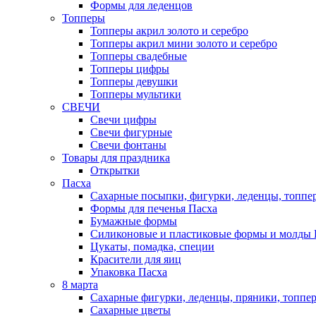
Формы для леденцов
Топперы
Топперы акрил золото и серебро
Топперы акрил мини золото и серебро
Топперы свадебные
Топперы цифры
Топперы девушки
Топперы мультики
СВЕЧИ
Свечи цифры
Свечи фигурные
Свечи фонтаны
Товары для праздника
Открытки
Пасха
Сахарные посыпки, фигурки, леденцы, топпе
Формы для печенья Пасха
Бумажные формы
Силиконовые и пластиковые формы и молды 
Цукаты, помадка, специи
Красители для яиц
Упаковка Пасха
8 марта
Сахарные фигурки, леденцы, пряники, топпе
Сахарные цветы