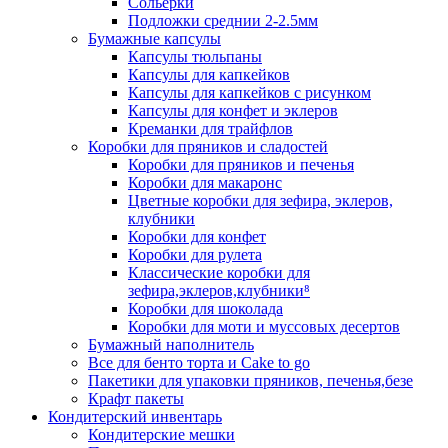
Сольерки
Подложки среднии 2-2.5мм
Бумажные капсулы
Капсулы тюльпаны
Капсулы для капкейков
Капсулы для капкейков с рисунком
Капсулы для конфет и эклеров
Креманки для трайфлов
Коробки для пряников и сладостей
Коробки для пряников и печенья
Коробки для макаронс
Цветные коробки для зефира, эклеров,
клубники
Коробки для конфет
Коробки для рулета
Классические коробки для
зефира,эклеров,клубники⁸
Коробки для шоколада
Коробки для моти и муссовых десертов
Бумажный наполнитель
Все для бенто торта и Cake to go
Пакетики для упаковки пряников, печенья,безе
Крафт пакеты
Кондитерский инвентарь
Кондитерские мешки