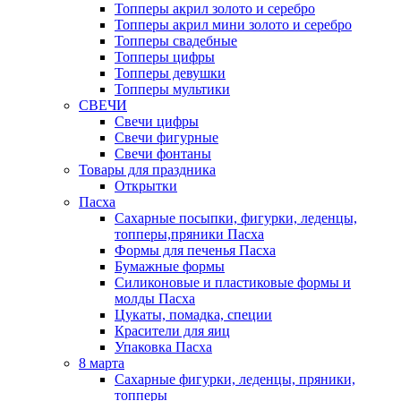
Топперы акрил золото и серебро
Топперы акрил мини золото и серебро
Топперы свадебные
Топперы цифры
Топперы девушки
Топперы мультики
СВЕЧИ
Свечи цифры
Свечи фигурные
Свечи фонтаны
Товары для праздника
Открытки
Пасха
Сахарные посыпки, фигурки, леденцы,
топперы,пряники Пасха
Формы для печенья Пасха
Бумажные формы
Силиконовые и пластиковые формы и
молды Пасха
Цукаты, помадка, специи
Красители для яиц
Упаковка Пасха
8 марта
Сахарные фигурки, леденцы, пряники,
топперы