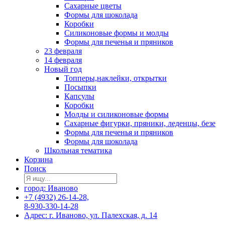
Сахарные цветы
Формы для шоколада
Коробки
Силиконовые формы и молды
Формы для печенья и пряников
23 февраля
14 февраля
Новый год
Топперы,наклейки, открытки
Посыпки
Капсулы
Коробки
Молды и силиконовые формы
Сахарные фигурки, пряники, леденцы, безе
Формы для печенья и пряников
Формы для шоколада
Школьная тематика
Корзина
Поиск
город: Иваново
+7 (4932) 26-14-28,
8-930-330-14-28
Адрес: г. Иваново, ул. Палехская, д. 14