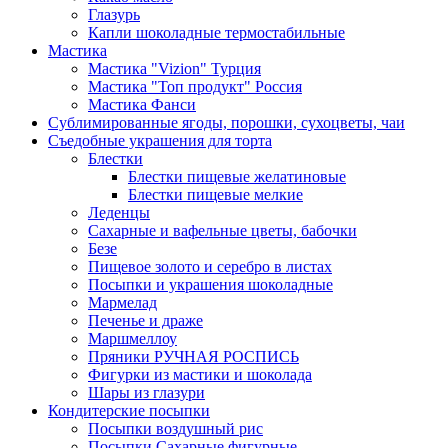
Глазурь
Капли шоколадные термостабильные
Мастика
Мастика "Vizion" Турция
Мастика "Топ продукт" Россия
Мастика Фанси
Сублимированные ягоды, порошки, сухоцветы, чаи
Съедобные украшения для торта
Блестки
Блестки пищевые желатиновые
Блестки пищевые мелкие
Леденцы
Сахарные и вафельные цветы, бабочки
Безе
Пищевое золото и серебро в листах
Посыпки и украшения шоколадные
Мармелад
Печенье и драже
Маршмеллоу
Пряники РУЧНАЯ РОСПИСЬ
Фигурки из мастики и шоколада
Шары из глазури
Кондитерские посыпки
Посыпки воздушный рис
Посыпки Сахарные фигурные