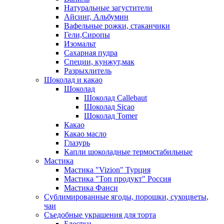
Натуральные загустители
Айсинг, Альбумин
Вафельные рожки, стаканчики
Гели,Сиропы
Изомальт
Сахарная пудра
Специи, кунжут,мак
Разрыхлитель
Шоколад и какао
Шоколад
Шоколад Callebaut
Шоколад Sicao
Шоколад Tomer
Какао
Какао масло
Глазурь
Капли шоколадные термостабильные
Мастика
Мастика "Vizion" Турция
Мастика "Топ продукт" Россия
Мастика Фанси
Сублимированные ягоды, порошки, сухоцветы,
чаи
Съедобные украшения для торта
Блестки