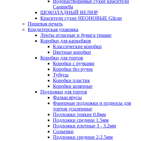
Водорастворимые сухие красители
Caramella
ШОКОЛАДНЫЙ ВЕЛЮР
Красители сухие НЕОНОВЫЕ Glican
Пищевая печать
Кондитерская упаковка
Ленты атласные и бумага тишью
Коробки для капкейков
Классические коробки
Цветные коробки
Коробки для тортов
Коробки с ручками
Коробки без ручек
Тубусы
Коробки пластик
Коробки шляпные
Подложки для тортов
Фальш ярусы
Фанерные подложки и подносы для
тортов усиленные
Подложки тонкие 0.8мм
Подложки среднии 1.5мм
Подложки плотные 3 - 3.2мм
Сольерки
Подложки среднии 2-2.5мм