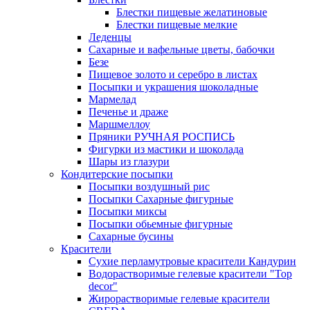
Блестки пищевые желатиновые
Блестки пищевые мелкие
Леденцы
Сахарные и вафельные цветы, бабочки
Безе
Пищевое золото и серебро в листах
Посыпки и украшения шоколадные
Мармелад
Печенье и драже
Маршмеллоу
Пряники РУЧНАЯ РОСПИСЬ
Фигурки из мастики и шоколада
Шары из глазури
Кондитерские посыпки
Посыпки воздушный рис
Посыпки Сахарные фигурные
Посыпки миксы
Посыпки обьемные фигурные
Сахарные бусины
Красители
Сухие перламутровые красители Кандурин
Водорастворимые гелевые красители "Top
decor"
Жирорастворимые гелевые красители