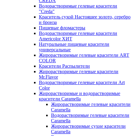
CREDA
Водорастворимые гелевые красители
"Creda"
Краситель сухой Настоящее золото, серебро
и бронза
Пищевые фломастеры
Водорастворимые гелевые красители
Americolor ХИТ
Натуральные пищевые красители
универсальные
Жирорастворимые гелевые красители ART
COLOR
Красители Распылители
Жирорастворимые гелевые красители
Mr.Flavor
Водорастворимые гелевые красители Art
Color
Жирорастворимые и водорастворимые
красители Caramella
Жирорастворимые гелевые красители
Caramella
Водорастворимые гелевые красители
Caramella
Жирорастворимые сухие красители
Caramella