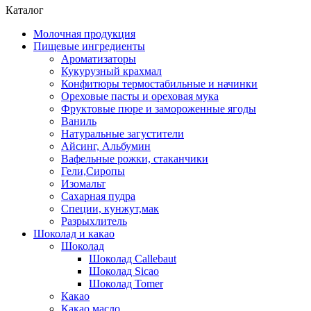
Каталог
Молочная продукция
Пищевые ингредиенты
Ароматизаторы
Кукурузный крахмал
Конфитюры термостабильные и начинки
Ореховые пасты и ореховая мука
Фруктовые пюре и замороженные ягоды
Ваниль
Натуральные загустители
Айсинг, Альбумин
Вафельные рожки, стаканчики
Гели,Сиропы
Изомальт
Сахарная пудра
Специи, кунжут,мак
Разрыхлитель
Шоколад и какао
Шоколад
Шоколад Callebaut
Шоколад Sicao
Шоколад Tomer
Какао
Какао масло