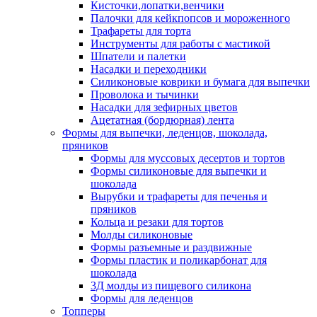
Кисточки,лопатки,венчики
Палочки для кейкпопсов и мороженного
Трафареты для торта
Инструменты для работы с мастикой
Шпатели и палетки
Насадки и переходники
Силиконовые коврики и бумага для выпечки
Проволока и тычинки
Насадки для зефирных цветов
Ацетатная (бордюрная) лента
Формы для выпечки, леденцов, шоколада,
пряников
Формы для муссовых десертов и тортов
Формы силиконовые для выпечки и
шоколада
Вырубки и трафареты для печенья и
пряников
Кольца и резаки для тортов
Молды силиконовые
Формы разъемные и раздвижные
Формы пластик и поликарбонат для
шоколада
3Д молды из пищевого силикона
Формы для леденцов
Топперы