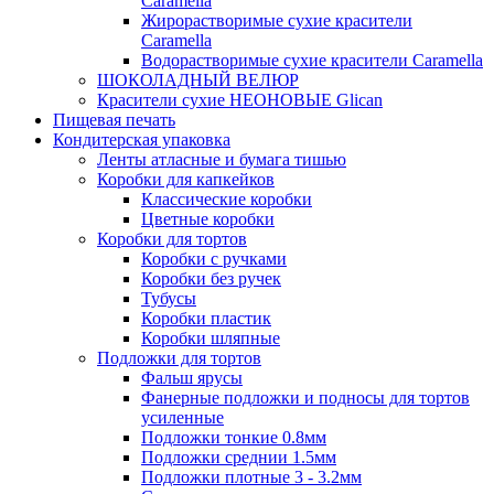
Caramella
Жирорастворимые сухие красители
Caramella
Водорастворимые сухие красители Caramella
ШОКОЛАДНЫЙ ВЕЛЮР
Красители сухие НЕОНОВЫЕ Glican
Пищевая печать
Кондитерская упаковка
Ленты атласные и бумага тишью
Коробки для капкейков
Классические коробки
Цветные коробки
Коробки для тортов
Коробки с ручками
Коробки без ручек
Тубусы
Коробки пластик
Коробки шляпные
Подложки для тортов
Фальш ярусы
Фанерные подложки и подносы для тортов
усиленные
Подложки тонкие 0.8мм
Подложки среднии 1.5мм
Подложки плотные 3 - 3.2мм