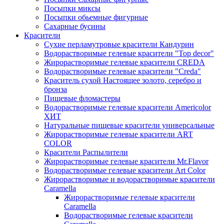
Посыпки миксы
Посыпки обьемные фигурные
Сахарные бусины
Красители
Сухие перламутровые красители Кандурин
Водорастворимые гелевые красители "Top decor"
Жирорастворимые гелевые красители CREDA
Водорастворимые гелевые красители "Creda"
Краситель сухой Настоящее золото, серебро и
бронза
Пищевые фломастеры
Водорастворимые гелевые красители Americolor
ХИТ
Натуральные пищевые красители универсальные
Жирорастворимые гелевые красители ART
COLOR
Красители Распылители
Жирорастворимые гелевые красители Mr.Flavor
Водорастворимые гелевые красители Art Color
Жирорастворимые и водорастворимые красители
Caramella
Жирорастворимые гелевые красители
Caramella
Водорастворимые гелевые красители