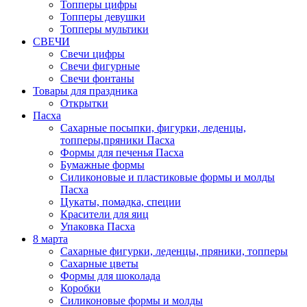
Топперы цифры
Топперы девушки
Топперы мультики
СВЕЧИ
Свечи цифры
Свечи фигурные
Свечи фонтаны
Товары для праздника
Открытки
Пасха
Сахарные посыпки, фигурки, леденцы,
топперы,пряники Пасха
Формы для печенья Пасха
Бумажные формы
Силиконовые и пластиковые формы и молды
Пасха
Цукаты, помадка, специи
Красители для яиц
Упаковка Пасха
8 марта
Сахарные фигурки, леденцы, пряники, топперы
Сахарные цветы
Формы для шоколада
Коробки
Силиконовые формы и молды