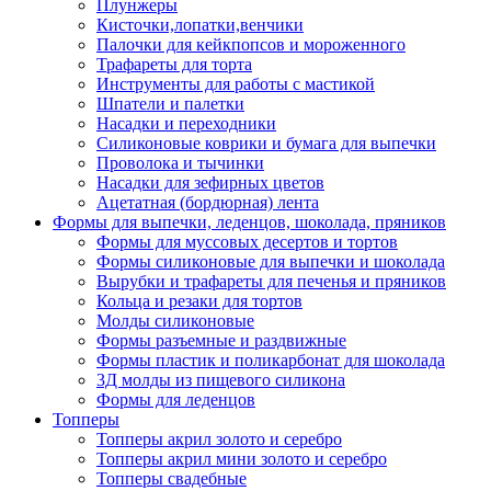
Плунжеры
Кисточки,лопатки,венчики
Палочки для кейкпопсов и мороженного
Трафареты для торта
Инструменты для работы с мастикой
Шпатели и палетки
Насадки и переходники
Силиконовые коврики и бумага для выпечки
Проволока и тычинки
Насадки для зефирных цветов
Ацетатная (бордюрная) лента
Формы для выпечки, леденцов, шоколада, пряников
Формы для муссовых десертов и тортов
Формы силиконовые для выпечки и шоколада
Вырубки и трафареты для печенья и пряников
Кольца и резаки для тортов
Молды силиконовые
Формы разъемные и раздвижные
Формы пластик и поликарбонат для шоколада
3Д молды из пищевого силикона
Формы для леденцов
Топперы
Топперы акрил золото и серебро
Топперы акрил мини золото и серебро
Топперы свадебные