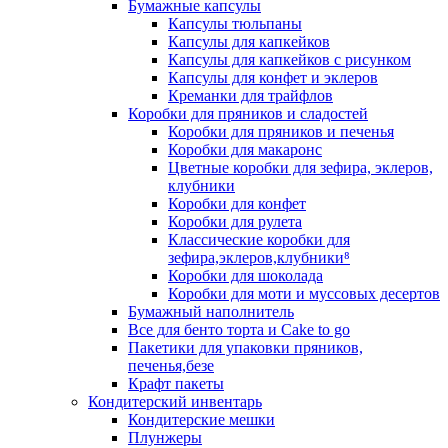
Бумажные капсулы
Капсулы тюльпаны
Капсулы для капкейков
Капсулы для капкейков с рисунком
Капсулы для конфет и эклеров
Креманки для трайфлов
Коробки для пряников и сладостей
Коробки для пряников и печенья
Коробки для макаронс
Цветные коробки для зефира, эклеров,
клубники
Коробки для конфет
Коробки для рулета
Классические коробки для
зефира,эклеров,клубники⁸
Коробки для шоколада
Коробки для моти и муссовых десертов
Бумажный наполнитель
Все для бенто торта и Cake to go
Пакетики для упаковки пряников,
печенья,безе
Крафт пакеты
Кондитерский инвентарь
Кондитерские мешки
Плунжеры