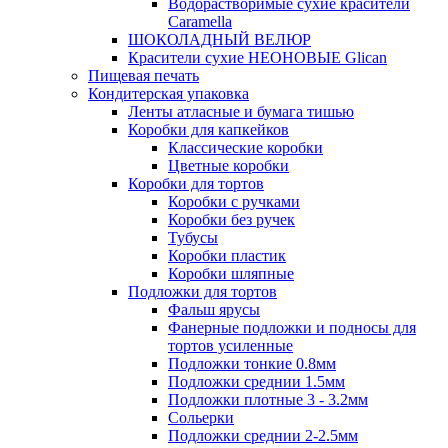
Водорастворимые сухие красители
Caramella
ШОКОЛАДНЫЙ ВЕЛЮР
Красители сухие НЕОНОВЫЕ Glican
Пищевая печать
Кондитерская упаковка
Ленты атласные и бумага тишью
Коробки для капкейков
Классические коробки
Цветные коробки
Коробки для тортов
Коробки с ручками
Коробки без ручек
Тубусы
Коробки пластик
Коробки шляпные
Подложки для тортов
Фальш ярусы
Фанерные подложки и подносы для
тортов усиленные
Подложки тонкие 0.8мм
Подложки среднии 1.5мм
Подложки плотные 3 - 3.2мм
Сольерки
Подложки среднии 2-2.5мм