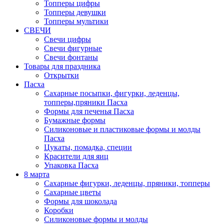
Топперы цифры
Топперы девушки
Топперы мультики
СВЕЧИ
Свечи цифры
Свечи фигурные
Свечи фонтаны
Товары для праздника
Открытки
Пасха
Сахарные посыпки, фигурки, леденцы,
топперы,пряники Пасха
Формы для печенья Пасха
Бумажные формы
Силиконовые и пластиковые формы и молды
Пасха
Цукаты, помадка, специи
Красители для яиц
Упаковка Пасха
8 марта
Сахарные фигурки, леденцы, пряники, топперы
Сахарные цветы
Формы для шоколада
Коробки
Силиконовые формы и молды