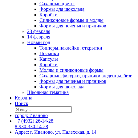
Сахарные цветы
Формы для шоколада
Коробки
Силиконовые формы и молды
Формы для печенья и пряников
23 февраля
14 февраля
Новый год
Топперы,наклейки, открытки
Посыпки
Капсулы
Коробки
Молды и силиконовые формы
Сахарные фигурки, пряники, леденцы, безе
Формы для печенья и пряников
Формы для шоколада
Школьная тематика
Корзина
Поиск
город: Иваново
+7 (4932) 26-14-28,
8-930-330-14-28
Адрес: г. Иваново, ул. Палехская, д. 14