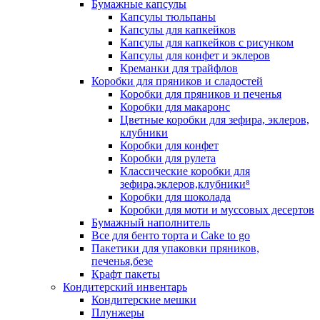
Бумажные капсулы
Капсулы тюльпаны
Капсулы для капкейков
Капсулы для капкейков с рисунком
Капсулы для конфет и эклеров
Креманки для трайфлов
Коробки для пряников и сладостей
Коробки для пряников и печенья
Коробки для макаронс
Цветные коробки для зефира, эклеров,
клубники
Коробки для конфет
Коробки для рулета
Классические коробки для
зефира,эклеров,клубники⁸
Коробки для шоколада
Коробки для моти и муссовых десертов
Бумажный наполнитель
Все для бенто торта и Cake to go
Пакетики для упаковки пряников,
печенья,безе
Крафт пакеты
Кондитерский инвентарь
Кондитерские мешки
Плунжеры