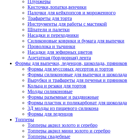
Плунжеры
Кисточки,лопатки,венчики
Палочки для кейкпопсов и мороженного
Трафареты для торта
Инструменты для работы с мастикой
Шпатели и палетки
Насадки и переходники
Силиконовые коврики и бумага для выпечки
Проволока и тычинки
Насадки для зефирных цветов
Ацетатная (бордюрная) лента
Формы для выпечки, леденцов, шоколада, пряников
Формы для муссовых десертов и тортов
Формы силиконовые для выпечки и шоколада
Вырубки и трафареты для печенья и пряников
Кольца и резаки для тортов
Молды силиконовые
Формы разъемные и раздвижные
Формы пластик и поликарбонат для шоколада
3Д молды из пищевого силикона
Формы для леденцов
Топперы
Топперы акрил золото и серебро
Топперы акрил мини золото и серебро
Топперы свадебные