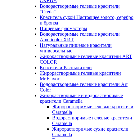
CREDA
Водорастворимые гелевые красители
"Creda"
Краситель сухой Настоящее золото, серебро
и бронза
Пищевые фломастеры
Водорастворимые гелевые красители
Americolor ХИТ
Натуральные пищевые красители
универсальные
Жирорастворимые гелевые красители ART
COLOR
Красители Распылители
Жирорастворимые гелевые красители
Mr.Flavor
Водорастворимые гелевые красители Art
Color
Жирорастворимые и водорастворимые
красители Caramella
Жирорастворимые гелевые красители
Caramella
Водорастворимые гелевые красители
Caramella
Жирорастворимые сухие красители
Caramella