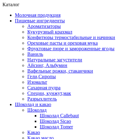
Каталог
Молочная продукция
Пищевые ингредиенты
Ароматизаторы
Кукурузный крахмал
Конфитюры термостабильные и начинки
Ореховые пасты и ореховая мука
Фруктовые пюре и замороженные ягоды
Ваниль
Натуральные загустители
Айсинг, Альбумин
Вафельные рожки, стаканчики
Гели,Сиропы
Изомальт
Сахарная пудра
Специи, кунжут,мак
Разрыхлитель
Шоколад и какао
Шоколад
Шоколад Callebaut
Шоколад Sicao
Шоколад Tomer
Какао
Какао масло