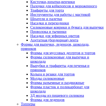
Кисточки,лопатки,венчики
Палочки для кейкпопсов и мороженного
Трафареты для торта
Инструменты для работы с мастикой
Шпатели и палетки
Насадки и переходники
Силиконовые коврики и бумага для выпечки
Проволока и тычинки
Насадки для зефирных цветов
Ацетатная (бордюрная) лента
Формы для выпечки, леденцов, шоколада,
пряников
Формы для муссовых десертов и тортов
Формы силиконовые для выпечки и
шоколада
Вырубки и трафареты для печенья и
пряников
Кольца и резаки для тортов
Молды силиконовые
Формы разъемные и раздвижные
Формы пластик и поликарбонат для
шоколада
3Д молды из пищевого силикона
Формы для леденцов
Топперы