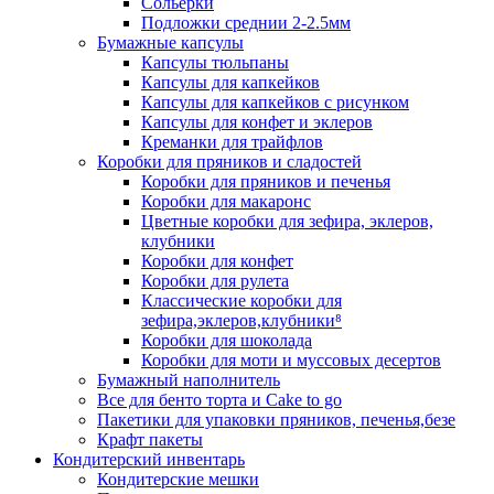
Сольерки
Подложки среднии 2-2.5мм
Бумажные капсулы
Капсулы тюльпаны
Капсулы для капкейков
Капсулы для капкейков с рисунком
Капсулы для конфет и эклеров
Креманки для трайфлов
Коробки для пряников и сладостей
Коробки для пряников и печенья
Коробки для макаронс
Цветные коробки для зефира, эклеров,
клубники
Коробки для конфет
Коробки для рулета
Классические коробки для
зефира,эклеров,клубники⁸
Коробки для шоколада
Коробки для моти и муссовых десертов
Бумажный наполнитель
Все для бенто торта и Cake to go
Пакетики для упаковки пряников, печенья,безе
Крафт пакеты
Кондитерский инвентарь
Кондитерские мешки