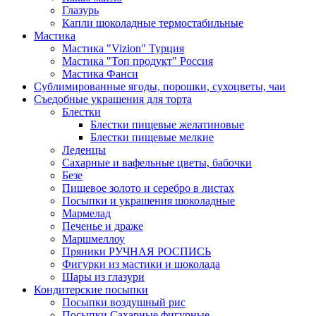
Глазурь
Капли шоколадные термостабильные
Мастика
Мастика "Vizion" Турция
Мастика "Топ продукт" Россия
Мастика Фанси
Сублимированные ягоды, порошки, сухоцветы, чаи
Съедобные украшения для торта
Блестки
Блестки пищевые желатиновые
Блестки пищевые мелкие
Леденцы
Сахарные и вафельные цветы, бабочки
Безе
Пищевое золото и серебро в листах
Посыпки и украшения шоколадные
Мармелад
Печенье и драже
Маршмеллоу
Пряники РУЧНАЯ РОСПИСЬ
Фигурки из мастики и шоколада
Шары из глазури
Кондитерские посыпки
Посыпки воздушный рис
Посыпки Сахарные фигурные