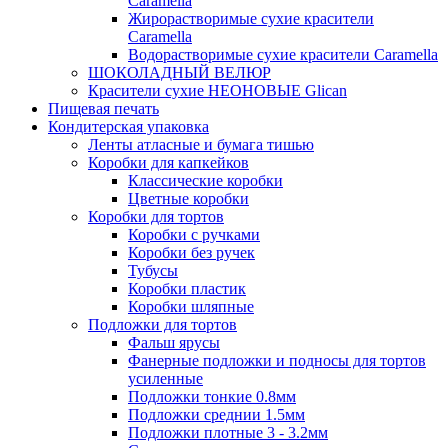
Caramella
Жирорастворимые сухие красители
Caramella
Водорастворимые сухие красители Caramella
ШОКОЛАДНЫЙ ВЕЛЮР
Красители сухие НЕОНОВЫЕ Glican
Пищевая печать
Кондитерская упаковка
Ленты атласные и бумага тишью
Коробки для капкейков
Классические коробки
Цветные коробки
Коробки для тортов
Коробки с ручками
Коробки без ручек
Тубусы
Коробки пластик
Коробки шляпные
Подложки для тортов
Фальш ярусы
Фанерные подложки и подносы для тортов
усиленные
Подложки тонкие 0.8мм
Подложки среднии 1.5мм
Подложки плотные 3 - 3.2мм