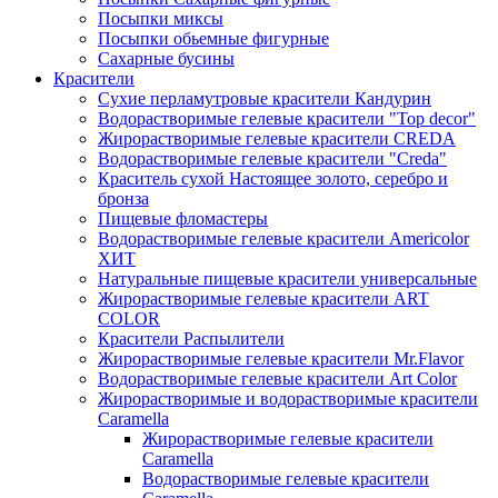
Посыпки миксы
Посыпки обьемные фигурные
Сахарные бусины
Красители
Сухие перламутровые красители Кандурин
Водорастворимые гелевые красители "Top decor"
Жирорастворимые гелевые красители CREDA
Водорастворимые гелевые красители "Creda"
Краситель сухой Настоящее золото, серебро и
бронза
Пищевые фломастеры
Водорастворимые гелевые красители Americolor
ХИТ
Натуральные пищевые красители универсальные
Жирорастворимые гелевые красители ART
COLOR
Красители Распылители
Жирорастворимые гелевые красители Mr.Flavor
Водорастворимые гелевые красители Art Color
Жирорастворимые и водорастворимые красители
Caramella
Жирорастворимые гелевые красители
Caramella
Водорастворимые гелевые красители