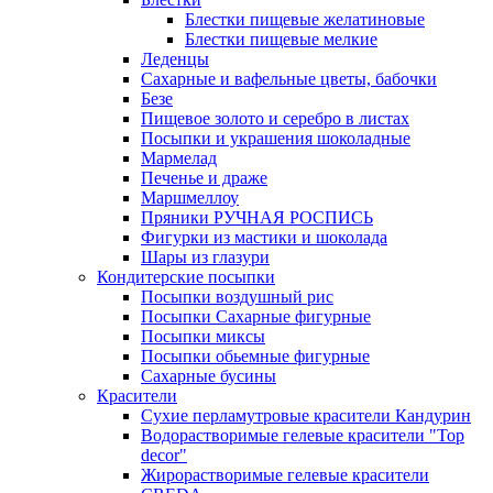
Блестки пищевые желатиновые
Блестки пищевые мелкие
Леденцы
Сахарные и вафельные цветы, бабочки
Безе
Пищевое золото и серебро в листах
Посыпки и украшения шоколадные
Мармелад
Печенье и драже
Маршмеллоу
Пряники РУЧНАЯ РОСПИСЬ
Фигурки из мастики и шоколада
Шары из глазури
Кондитерские посыпки
Посыпки воздушный рис
Посыпки Сахарные фигурные
Посыпки миксы
Посыпки обьемные фигурные
Сахарные бусины
Красители
Сухие перламутровые красители Кандурин
Водорастворимые гелевые красители "Top
decor"
Жирорастворимые гелевые красители