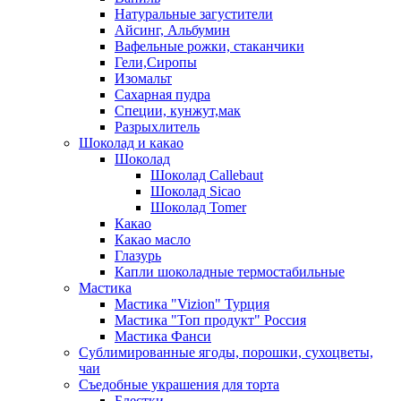
Натуральные загустители
Айсинг, Альбумин
Вафельные рожки, стаканчики
Гели,Сиропы
Изомальт
Сахарная пудра
Специи, кунжут,мак
Разрыхлитель
Шоколад и какао
Шоколад
Шоколад Callebaut
Шоколад Sicao
Шоколад Tomer
Какао
Какао масло
Глазурь
Капли шоколадные термостабильные
Мастика
Мастика "Vizion" Турция
Мастика "Топ продукт" Россия
Мастика Фанси
Сублимированные ягоды, порошки, сухоцветы,
чаи
Съедобные украшения для торта
Блестки