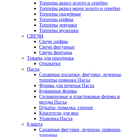
Топперы акрил золото и серебро
Топперы акрил мини золото и серебро
Топперы свадебные
Топперы цифры
Топперы девушки
Топперы мультики
СВЕЧИ
Свечи цифры
Свечи фигурные
Свечи фонтаны
Товары для праздника
Открытки
Пасха
Сахарные посыпки, фигурки, леденцы,
топперы,пряники Пасха
Формы для печенья Пасха
Бумажные формы
Силиконовые и пластиковые формы и
молды Пасха
Цукаты, помадка, специи
Красители для яиц
Упаковка Пасха
8 марта
Сахарные фигурки, леденцы, пряники,
топперы