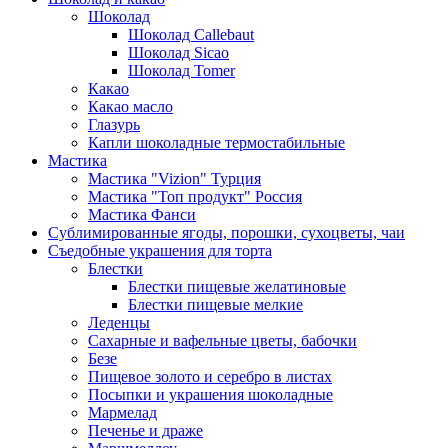
Шоколад
Шоколад Callebaut
Шоколад Sicao
Шоколад Tomer
Какао
Какао масло
Глазурь
Капли шоколадные термостабильные
Мастика
Мастика "Vizion" Турция
Мастика "Топ продукт" Россия
Мастика Фанси
Сублимированные ягоды, порошки, сухоцветы, чаи
Съедобные украшения для торта
Блестки
Блестки пищевые желатиновые
Блестки пищевые мелкие
Леденцы
Сахарные и вафельные цветы, бабочки
Безе
Пищевое золото и серебро в листах
Посыпки и украшения шоколадные
Мармелад
Печенье и драже