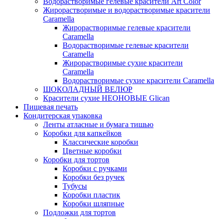
Водорастворимые гелевые красители Art Color
Жирорастворимые и водорастворимые красители
Caramella
Жирорастворимые гелевые красители
Caramella
Водорастворимые гелевые красители
Caramella
Жирорастворимые сухие красители
Caramella
Водорастворимые сухие красители Caramella
ШОКОЛАДНЫЙ ВЕЛЮР
Красители сухие НЕОНОВЫЕ Glican
Пищевая печать
Кондитерская упаковка
Ленты атласные и бумага тишью
Коробки для капкейков
Классические коробки
Цветные коробки
Коробки для тортов
Коробки с ручками
Коробки без ручек
Тубусы
Коробки пластик
Коробки шляпные
Подложки для тортов