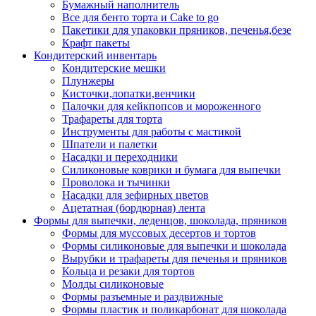
Бумажный наполнитель
Все для бенто торта и Cake to go
Пакетики для упаковки пряников, печенья,безе
Крафт пакеты
Кондитерский инвентарь
Кондитерские мешки
Плунжеры
Кисточки,лопатки,венчики
Палочки для кейкпопсов и мороженного
Трафареты для торта
Инструменты для работы с мастикой
Шпатели и палетки
Насадки и переходники
Силиконовые коврики и бумага для выпечки
Проволока и тычинки
Насадки для зефирных цветов
Ацетатная (бордюрная) лента
Формы для выпечки, леденцов, шоколада, пряников
Формы для муссовых десертов и тортов
Формы силиконовые для выпечки и шоколада
Вырубки и трафареты для печенья и пряников
Кольца и резаки для тортов
Молды силиконовые
Формы разъемные и раздвижные
Формы пластик и поликарбонат для шоколада