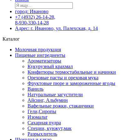
город: Иваново
+7 (4932) 26-14-28,
8-930-330-14-28
Адрес: г. Иваново, ул. Палехская, д. 14
Каталог
Молочная продукция
Пищевые ингредиенты
Ароматизаторы
Кукурузный крахмал
Конфитюры термостабильные и начинки
Ореховые пасты и ореховая мука
Фруктовые пюре и замороженные ягоды
Ваниль
Натуральные загустители
Айсинг, Альбумин
Вафельные рожки, стаканчики
Гели,Сиропы
Изомальт
Сахарная пудра
Специи, кунжут,мак
Разрыхлитель
Шоколад и какао