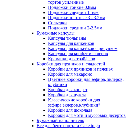
тортов усиленные
Подложки тонкие 0.8мм
Подложки среднии 1.5мм
Подложки плотные 3 - 3.2мм
Сольерки
Подложки среднии 2-2.5мм
Бумажные капсулы
Капсулы тюльпаны
Капсулы для капкейков
Капсулы для капкейков с рисунком
Капсулы для конфет и эклеров
Креманки для трайфлов
Коробки для пряников и сладостей
Коробки для пряников и печенья
Коробки для макаронс
Цветные коробки для зефира, эклеров,
клубники
Коробки для конфет
Коробки для рулета
Классические коробки для
зефира,эклеров,клубники⁸
Коробки для шоколада
Коробки для моти и муссовых десертов
Бумажный наполнитель
Все для бенто торта и Cake to go