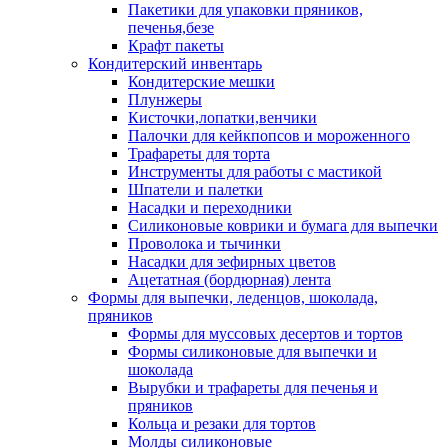
Пакетики для упаковки пряников,
печенья,безе
Крафт пакеты
Кондитерский инвентарь
Кондитерские мешки
Плунжеры
Кисточки,лопатки,венчики
Палочки для кейкпопсов и мороженного
Трафареты для торта
Инструменты для работы с мастикой
Шпатели и палетки
Насадки и переходники
Силиконовые коврики и бумага для выпечки
Проволока и тычинки
Насадки для зефирных цветов
Ацетатная (бордюрная) лента
Формы для выпечки, леденцов, шоколада,
пряников
Формы для муссовых десертов и тортов
Формы силиконовые для выпечки и
шоколада
Вырубки и трафареты для печенья и
пряников
Кольца и резаки для тортов
Молды силиконовые