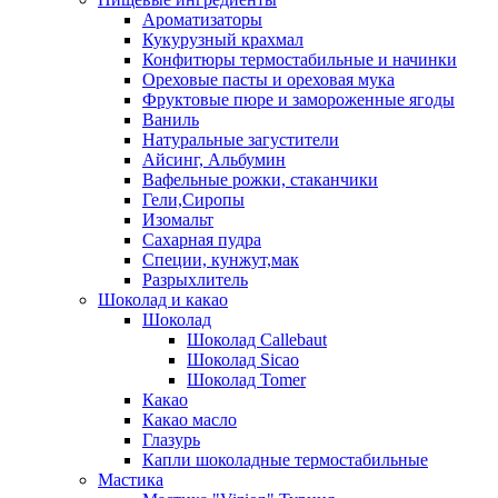
Ароматизаторы
Кукурузный крахмал
Конфитюры термостабильные и начинки
Ореховые пасты и ореховая мука
Фруктовые пюре и замороженные ягоды
Ваниль
Натуральные загустители
Айсинг, Альбумин
Вафельные рожки, стаканчики
Гели,Сиропы
Изомальт
Сахарная пудра
Специи, кунжут,мак
Разрыхлитель
Шоколад и какао
Шоколад
Шоколад Callebaut
Шоколад Sicao
Шоколад Tomer
Какао
Какао масло
Глазурь
Капли шоколадные термостабильные
Мастика