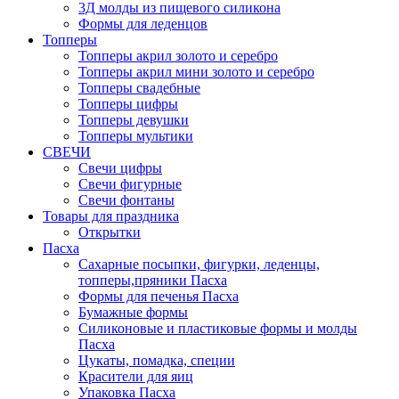
3Д молды из пищевого силикона
Формы для леденцов
Топперы
Топперы акрил золото и серебро
Топперы акрил мини золото и серебро
Топперы свадебные
Топперы цифры
Топперы девушки
Топперы мультики
СВЕЧИ
Свечи цифры
Свечи фигурные
Свечи фонтаны
Товары для праздника
Открытки
Пасха
Сахарные посыпки, фигурки, леденцы,
топперы,пряники Пасха
Формы для печенья Пасха
Бумажные формы
Силиконовые и пластиковые формы и молды
Пасха
Цукаты, помадка, специи
Красители для яиц
Упаковка Пасха