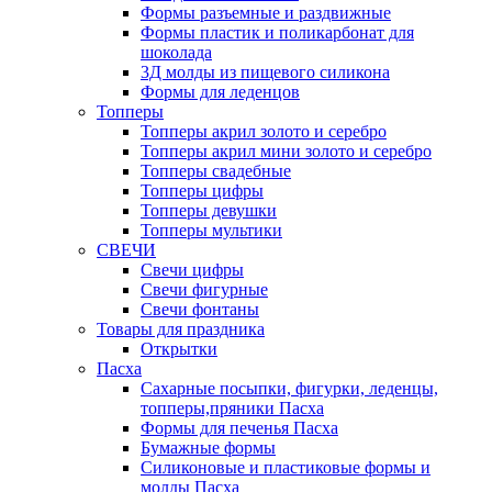
Формы разъемные и раздвижные
Формы пластик и поликарбонат для
шоколада
3Д молды из пищевого силикона
Формы для леденцов
Топперы
Топперы акрил золото и серебро
Топперы акрил мини золото и серебро
Топперы свадебные
Топперы цифры
Топперы девушки
Топперы мультики
СВЕЧИ
Свечи цифры
Свечи фигурные
Свечи фонтаны
Товары для праздника
Открытки
Пасха
Сахарные посыпки, фигурки, леденцы,
топперы,пряники Пасха
Формы для печенья Пасха
Бумажные формы
Силиконовые и пластиковые формы и
молды Пасха