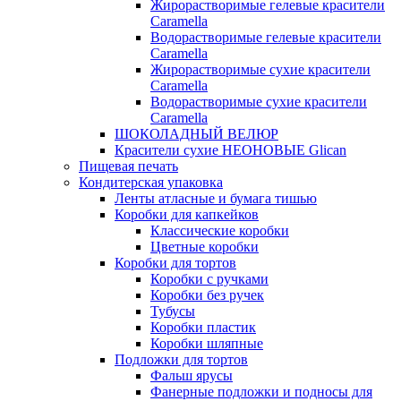
Жирорастворимые гелевые красители
Caramella
Водорастворимые гелевые красители
Caramella
Жирорастворимые сухие красители
Caramella
Водорастворимые сухие красители
Caramella
ШОКОЛАДНЫЙ ВЕЛЮР
Красители сухие НЕОНОВЫЕ Glican
Пищевая печать
Кондитерская упаковка
Ленты атласные и бумага тишью
Коробки для капкейков
Классические коробки
Цветные коробки
Коробки для тортов
Коробки с ручками
Коробки без ручек
Тубусы
Коробки пластик
Коробки шляпные
Подложки для тортов
Фальш ярусы
Фанерные подложки и подносы для