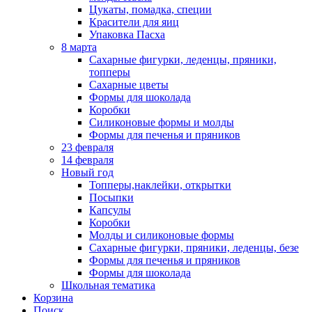
Цукаты, помадка, специи
Красители для яиц
Упаковка Пасха
8 марта
Сахарные фигурки, леденцы, пряники,
топперы
Сахарные цветы
Формы для шоколада
Коробки
Силиконовые формы и молды
Формы для печенья и пряников
23 февраля
14 февраля
Новый год
Топперы,наклейки, открытки
Посыпки
Капсулы
Коробки
Молды и силиконовые формы
Сахарные фигурки, пряники, леденцы, безе
Формы для печенья и пряников
Формы для шоколада
Школьная тематика
Корзина
Поиск