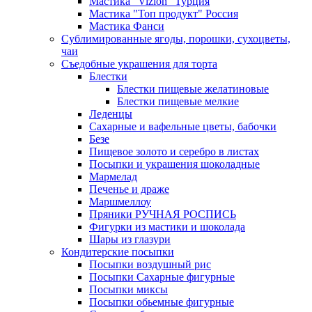
Мастика "Vizion" Турция
Мастика "Топ продукт" Россия
Мастика Фанси
Сублимированные ягоды, порошки, сухоцветы,
чаи
Съедобные украшения для торта
Блестки
Блестки пищевые желатиновые
Блестки пищевые мелкие
Леденцы
Сахарные и вафельные цветы, бабочки
Безе
Пищевое золото и серебро в листах
Посыпки и украшения шоколадные
Мармелад
Печенье и драже
Маршмеллоу
Пряники РУЧНАЯ РОСПИСЬ
Фигурки из мастики и шоколада
Шары из глазури
Кондитерские посыпки
Посыпки воздушный рис
Посыпки Сахарные фигурные
Посыпки миксы
Посыпки обьемные фигурные