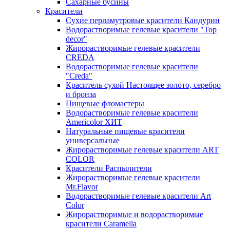
Сахарные бусины
Красители
Сухие перламутровые красители Кандурин
Водорастворимые гелевые красители "Top
decor"
Жирорастворимые гелевые красители
CREDA
Водорастворимые гелевые красители
"Creda"
Краситель сухой Настоящее золото, серебро
и бронза
Пищевые фломастеры
Водорастворимые гелевые красители
Americolor ХИТ
Натуральные пищевые красители
универсальные
Жирорастворимые гелевые красители ART
COLOR
Красители Распылители
Жирорастворимые гелевые красители
Mr.Flavor
Водорастворимые гелевые красители Art
Color
Жирорастворимые и водорастворимые
красители Caramella