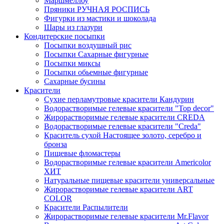
Маршмеллоу
Пряники РУЧНАЯ РОСПИСЬ
Фигурки из мастики и шоколада
Шары из глазури
Кондитерские посыпки
Посыпки воздушный рис
Посыпки Сахарные фигурные
Посыпки миксы
Посыпки обьемные фигурные
Сахарные бусины
Красители
Сухие перламутровые красители Кандурин
Водорастворимые гелевые красители "Top decor"
Жирорастворимые гелевые красители CREDA
Водорастворимые гелевые красители "Creda"
Краситель сухой Настоящее золото, серебро и
бронза
Пищевые фломастеры
Водорастворимые гелевые красители Americolor
ХИТ
Натуральные пищевые красители универсальные
Жирорастворимые гелевые красители ART
COLOR
Красители Распылители
Жирорастворимые гелевые красители Mr.Flavor