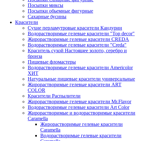
Посыпки миксы
Посыпки обьемные фигурные
Сахарные бусины
Красители
Сухие перламутровые красители Кандурин
Водорастворимые гелевые красители "Top decor"
Жирорастворимые гелевые красители CREDA
Водорастворимые гелевые красители "Creda"
Краситель сухой Настоящее золото, серебро и
бронза
Пищевые фломастеры
Водорастворимые гелевые красители Americolor
ХИТ
Натуральные пищевые красители универсальные
Жирорастворимые гелевые красители ART
COLOR
Красители Распылители
Жирорастворимые гелевые красители Mr.Flavor
Водорастворимые гелевые красители Art Color
Жирорастворимые и водорастворимые красители
Caramella
Жирорастворимые гелевые красители
Caramella
Водорастворимые гелевые красители