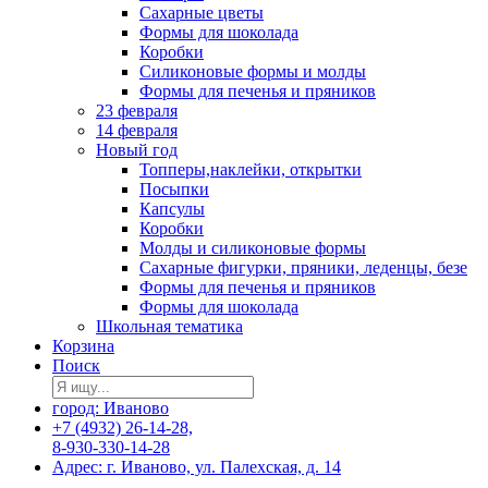
Сахарные цветы
Формы для шоколада
Коробки
Силиконовые формы и молды
Формы для печенья и пряников
23 февраля
14 февраля
Новый год
Топперы,наклейки, открытки
Посыпки
Капсулы
Коробки
Молды и силиконовые формы
Сахарные фигурки, пряники, леденцы, безе
Формы для печенья и пряников
Формы для шоколада
Школьная тематика
Корзина
Поиск
город: Иваново
+7 (4932) 26-14-28,
8-930-330-14-28
Адрес: г. Иваново, ул. Палехская, д. 14