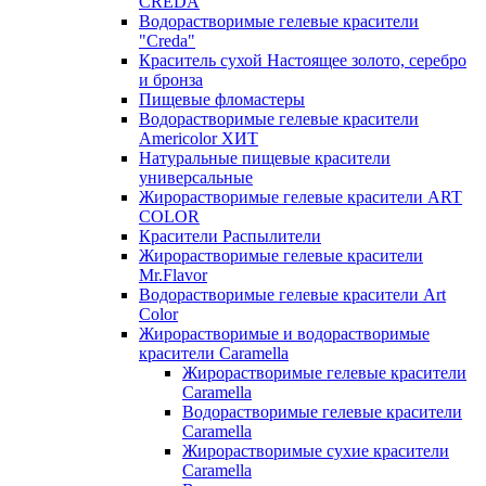
CREDA
Водорастворимые гелевые красители
"Creda"
Краситель сухой Настоящее золото, серебро
и бронза
Пищевые фломастеры
Водорастворимые гелевые красители
Americolor ХИТ
Натуральные пищевые красители
универсальные
Жирорастворимые гелевые красители ART
COLOR
Красители Распылители
Жирорастворимые гелевые красители
Mr.Flavor
Водорастворимые гелевые красители Art
Color
Жирорастворимые и водорастворимые
красители Caramella
Жирорастворимые гелевые красители
Caramella
Водорастворимые гелевые красители
Caramella
Жирорастворимые сухие красители
Caramella