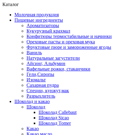
Каталог
Молочная продукция
Пищевые ингредиенты
Ароматизаторы
Кукурузный крахмал
Конфитюры термостабильные и начинки
Ореховые пасты и ореховая мука
Фруктовые пюре и замороженные ягоды
Ваниль
Натуральные загустители
Айсинг, Альбумин
Вафельные рожки, стаканчики
Гели,Сиропы
Изомальт
Сахарная пудра
Специи, кунжут,мак
Разрыхлитель
Шоколад и какао
Шоколад
Шоколад Callebaut
Шоколад Sicao
Шоколад Tomer
Какао
Какао масло