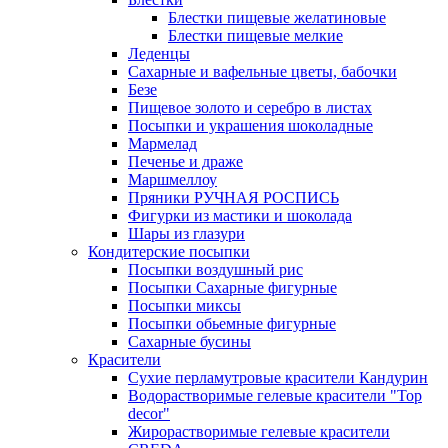
Блестки пищевые желатиновые
Блестки пищевые мелкие
Леденцы
Сахарные и вафельные цветы, бабочки
Безе
Пищевое золото и серебро в листах
Посыпки и украшения шоколадные
Мармелад
Печенье и драже
Маршмеллоу
Пряники РУЧНАЯ РОСПИСЬ
Фигурки из мастики и шоколада
Шары из глазури
Кондитерские посыпки
Посыпки воздушный рис
Посыпки Сахарные фигурные
Посыпки миксы
Посыпки обьемные фигурные
Сахарные бусины
Красители
Сухие перламутровые красители Кандурин
Водорастворимые гелевые красители "Top
decor"
Жирорастворимые гелевые красители