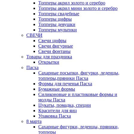
Топперы акрил золото и серебро
Топперы акрил мини золото и серебро
Топперы свадебные
Топперы цифры
Топперы девушки
Топперы мультики
СВЕЧИ
Свечи цифры
Свечи фигурные
Свечи фонтаны
Товары для праздника
Открытки
Пасха
Сахарные посыпки, фигурки, леденцы,
топперы,пряники Пасха
Формы для печенья Пасха
Бумажные формы
Силиконовые и пластиковые формы и
молды Пасха
Цукаты, помадка, специи
Красители для яиц
Упаковка Пасха
8 марта
Сахарные фигурки, леденцы, пряники,
топперы