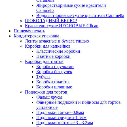
Caramella
Жирорастворимые сухие красители
Caramella
Водорастворимые сухие красители Caramella
ШОКОЛАДНЫЙ ВЕЛЮР
Красители сухие НЕОНОВЫЕ Glican
Пищевая печать
Кондитерская упаковка
Ленты атласные и бумага тишью
Коробки для капкейков
Классические коробки
Цветные коробки
Коробки для тортов
Коробки с ручками
Коробки без ручек
Тубусы
Коробки пластик
Коробки шляпные
Подложки для тортов
Фальш ярусы
Фанерные подложки и подносы для тортов
усиленные
Подложки тонкие 0.8мм
Подложки среднии 1.5мм
Подложки плотные 3 - 3.2мм