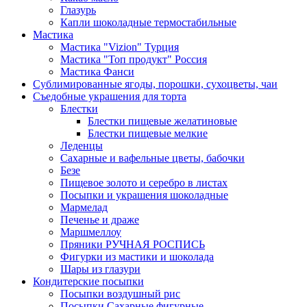
Глазурь
Капли шоколадные термостабильные
Мастика
Мастика "Vizion" Турция
Мастика "Топ продукт" Россия
Мастика Фанси
Сублимированные ягоды, порошки, сухоцветы, чаи
Съедобные украшения для торта
Блестки
Блестки пищевые желатиновые
Блестки пищевые мелкие
Леденцы
Сахарные и вафельные цветы, бабочки
Безе
Пищевое золото и серебро в листах
Посыпки и украшения шоколадные
Мармелад
Печенье и драже
Маршмеллоу
Пряники РУЧНАЯ РОСПИСЬ
Фигурки из мастики и шоколада
Шары из глазури
Кондитерские посыпки
Посыпки воздушный рис
Посыпки Сахарные фигурные