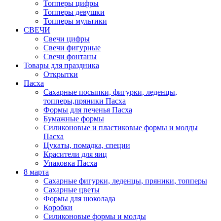
Топперы цифры
Топперы девушки
Топперы мультики
СВЕЧИ
Свечи цифры
Свечи фигурные
Свечи фонтаны
Товары для праздника
Открытки
Пасха
Сахарные посыпки, фигурки, леденцы,
топперы,пряники Пасха
Формы для печенья Пасха
Бумажные формы
Силиконовые и пластиковые формы и молды
Пасха
Цукаты, помадка, специи
Красители для яиц
Упаковка Пасха
8 марта
Сахарные фигурки, леденцы, пряники, топперы
Сахарные цветы
Формы для шоколада
Коробки
Силиконовые формы и молды