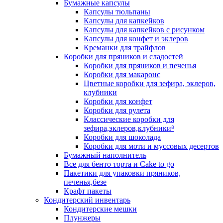
Бумажные капсулы
Капсулы тюльпаны
Капсулы для капкейков
Капсулы для капкейков с рисунком
Капсулы для конфет и эклеров
Креманки для трайфлов
Коробки для пряников и сладостей
Коробки для пряников и печенья
Коробки для макаронс
Цветные коробки для зефира, эклеров,
клубники
Коробки для конфет
Коробки для рулета
Классические коробки для
зефира,эклеров,клубники⁸
Коробки для шоколада
Коробки для моти и муссовых десертов
Бумажный наполнитель
Все для бенто торта и Cake to go
Пакетики для упаковки пряников,
печенья,безе
Крафт пакеты
Кондитерский инвентарь
Кондитерские мешки
Плунжеры