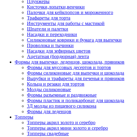
Плунжеры
Кисточки,лопатки,венчики
Палочки для кейкпопсов и мороженного
Трафареты для торта
Инструменты для работы с мастикой
Шпатели и палетки
Насадки и переходники
Силиконовые коврики и бумага для выпечки
Проволока и тычинки
Насадки для зефирных цветов
Ацетатная (бордюрная) лента
Формы для выпечки, леденцов, шоколада, пряников
Формы для муссовых десертов и тортов
Формы силиконовые для выпечки и шоколада
Вырубки и трафареты для печенья и пряников
Кольца и резаки для тортов
Молды силиконовые
Формы разъемные и раздвижные
Формы пластик и поликарбонат для шоколада
3Д молды из пищевого силикона
Формы для леденцов
Топперы
Топперы акрил золото и серебро
Топперы акрил мини золото и серебро
Топперы свадебные