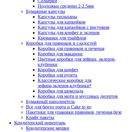
Сольерки
Подложки среднии 2-2.5мм
Бумажные капсулы
Капсулы тюльпаны
Капсулы для капкейков
Капсулы для капкейков с рисунком
Капсулы для конфет и эклеров
Креманки для трайфлов
Коробки для пряников и сладостей
Коробки для пряников и печенья
Коробки для макаронс
Цветные коробки для зефира, эклеров,
клубники
Коробки для конфет
Коробки для рулета
Классические коробки для
зефира,эклеров,клубники⁸
Коробки для шоколада
Коробки для моти и муссовых десертов
Бумажный наполнитель
Все для бенто торта и Cake to go
Пакетики для упаковки пряников, печенья,безе
Крафт пакеты
Кондитерский инвентарь
Кондитерские мешки