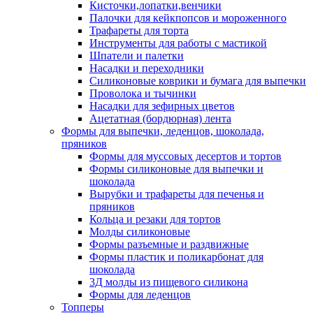
Кисточки,лопатки,венчики
Палочки для кейкпопсов и мороженного
Трафареты для торта
Инструменты для работы с мастикой
Шпатели и палетки
Насадки и переходники
Силиконовые коврики и бумага для выпечки
Проволока и тычинки
Насадки для зефирных цветов
Ацетатная (бордюрная) лента
Формы для выпечки, леденцов, шоколада,
пряников
Формы для муссовых десертов и тортов
Формы силиконовые для выпечки и
шоколада
Вырубки и трафареты для печенья и
пряников
Кольца и резаки для тортов
Молды силиконовые
Формы разъемные и раздвижные
Формы пластик и поликарбонат для
шоколада
3Д молды из пищевого силикона
Формы для леденцов
Топперы