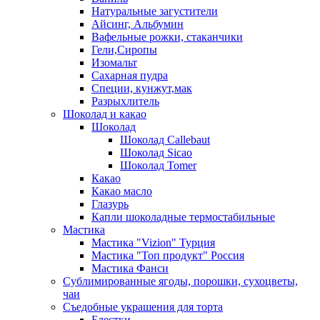
Натуральные загустители
Айсинг, Альбумин
Вафельные рожки, стаканчики
Гели,Сиропы
Изомальт
Сахарная пудра
Специи, кунжут,мак
Разрыхлитель
Шоколад и какао
Шоколад
Шоколад Callebaut
Шоколад Sicao
Шоколад Tomer
Какао
Какао масло
Глазурь
Капли шоколадные термостабильные
Мастика
Мастика "Vizion" Турция
Мастика "Топ продукт" Россия
Мастика Фанси
Сублимированные ягоды, порошки, сухоцветы,
чаи
Съедобные украшения для торта
Блестки