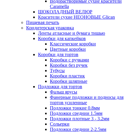
Водорастворимые сухие красители
Caramella
ШОКОЛАДНЫЙ ВЕЛЮР
Красители сухие НЕОНОВЫЕ Glican
Пищевая печать
Кондитерская упаковка
Ленты атласные и бумага тишью
Коробки для капкейков
Классические коробки
Цветные коробки
Коробки для тортов
Коробки с ручками
Коробки без ручек
Тубусы
Коробки пластик
Коробки шляпные
Подложки для тортов
Фальш ярусы
Фанерные подложки и подносы для
тортов усиленные
Подложки тонкие 0.8мм
Подложки среднии 1.5мм
Подложки плотные 3 - 3.2мм
Сольерки
Подложки среднии 2-2.5мм