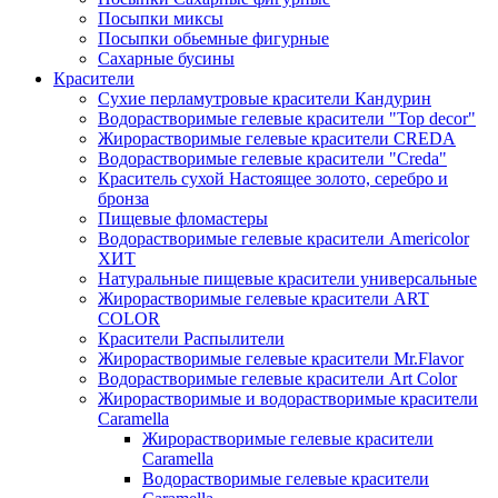
Посыпки миксы
Посыпки обьемные фигурные
Сахарные бусины
Красители
Сухие перламутровые красители Кандурин
Водорастворимые гелевые красители "Top decor"
Жирорастворимые гелевые красители CREDA
Водорастворимые гелевые красители "Creda"
Краситель сухой Настоящее золото, серебро и
бронза
Пищевые фломастеры
Водорастворимые гелевые красители Americolor
ХИТ
Натуральные пищевые красители универсальные
Жирорастворимые гелевые красители ART
COLOR
Красители Распылители
Жирорастворимые гелевые красители Mr.Flavor
Водорастворимые гелевые красители Art Color
Жирорастворимые и водорастворимые красители
Caramella
Жирорастворимые гелевые красители
Caramella
Водорастворимые гелевые красители