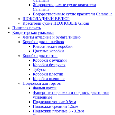
Caramella
Жирорастворимые сухие красители
Caramella
Водорастворимые сухие красители Caramella
ШОКОЛАДНЫЙ ВЕЛЮР
Красители сухие НЕОНОВЫЕ Glican
Пищевая печать
Кондитерская упаковка
Ленты атласные и бумага тишью
Коробки для капкейков
Классические коробки
Цветные коробки
Коробки для тортов
Коробки с ручками
Коробки без ручек
Тубусы
Коробки пластик
Коробки шляпные
Подложки для тортов
Фальш ярусы
Фанерные подложки и подносы для тортов
усиленные
Подложки тонкие 0.8мм
Подложки среднии 1.5мм
Подложки плотные 3 - 3.2мм