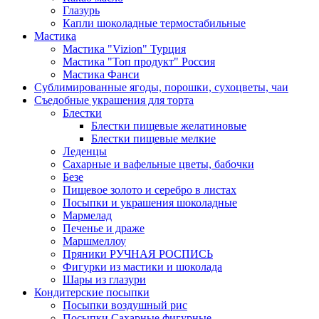
Глазурь
Капли шоколадные термостабильные
Мастика
Мастика "Vizion" Турция
Мастика "Топ продукт" Россия
Мастика Фанси
Сублимированные ягоды, порошки, сухоцветы, чаи
Съедобные украшения для торта
Блестки
Блестки пищевые желатиновые
Блестки пищевые мелкие
Леденцы
Сахарные и вафельные цветы, бабочки
Безе
Пищевое золото и серебро в листах
Посыпки и украшения шоколадные
Мармелад
Печенье и драже
Маршмеллоу
Пряники РУЧНАЯ РОСПИСЬ
Фигурки из мастики и шоколада
Шары из глазури
Кондитерские посыпки
Посыпки воздушный рис
Посыпки Сахарные фигурные