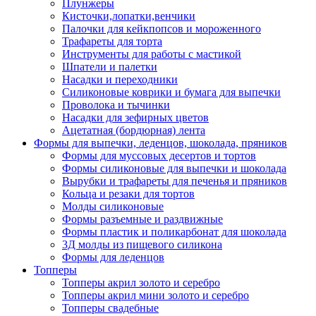
Плунжеры
Кисточки,лопатки,венчики
Палочки для кейкпопсов и мороженного
Трафареты для торта
Инструменты для работы с мастикой
Шпатели и палетки
Насадки и переходники
Силиконовые коврики и бумага для выпечки
Проволока и тычинки
Насадки для зефирных цветов
Ацетатная (бордюрная) лента
Формы для выпечки, леденцов, шоколада, пряников
Формы для муссовых десертов и тортов
Формы силиконовые для выпечки и шоколада
Вырубки и трафареты для печенья и пряников
Кольца и резаки для тортов
Молды силиконовые
Формы разъемные и раздвижные
Формы пластик и поликарбонат для шоколада
3Д молды из пищевого силикона
Формы для леденцов
Топперы
Топперы акрил золото и серебро
Топперы акрил мини золото и серебро
Топперы свадебные