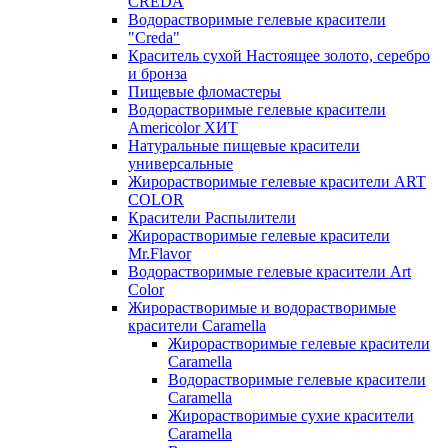
CREDA
Водорастворимые гелевые красители
"Creda"
Краситель сухой Настоящее золото, серебро
и бронза
Пищевые фломастеры
Водорастворимые гелевые красители
Americolor ХИТ
Натуральные пищевые красители
универсальные
Жирорастворимые гелевые красители ART
COLOR
Красители Распылители
Жирорастворимые гелевые красители
Mr.Flavor
Водорастворимые гелевые красители Art
Color
Жирорастворимые и водорастворимые
красители Caramella
Жирорастворимые гелевые красители
Caramella
Водорастворимые гелевые красители
Caramella
Жирорастворимые сухие красители
Caramella