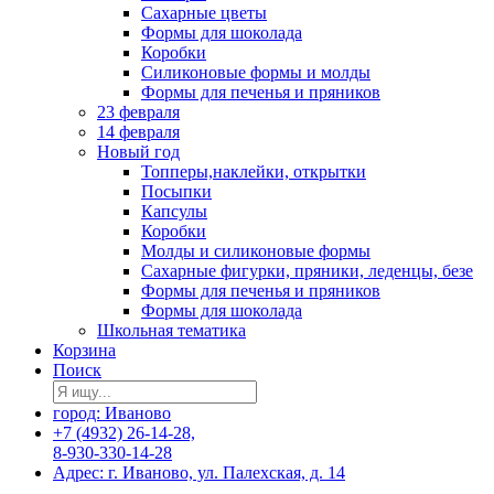
Сахарные цветы
Формы для шоколада
Коробки
Силиконовые формы и молды
Формы для печенья и пряников
23 февраля
14 февраля
Новый год
Топперы,наклейки, открытки
Посыпки
Капсулы
Коробки
Молды и силиконовые формы
Сахарные фигурки, пряники, леденцы, безе
Формы для печенья и пряников
Формы для шоколада
Школьная тематика
Корзина
Поиск
город: Иваново
+7 (4932) 26-14-28,
8-930-330-14-28
Адрес: г. Иваново, ул. Палехская, д. 14