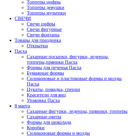
Топперы цифры
Топперы девушки
Топперы мультики
СВЕЧИ
Свечи цифры
Свечи фигурные
Свечи фонтаны
Товары для праздника
Открытки
Пасха
Сахарные посыпки, фигурки, леденцы,
топперы,пряники Пасха
Формы для печенья Пасха
Бумажные формы
Силиконовые и пластиковые формы и молды
Пасха
Цукаты, помадка, специи
Красители для яиц
Упаковка Пасха
8 марта
Сахарные фигурки, леденцы, пряники, топперы
Сахарные цветы
Формы для шоколада
Коробки
Силиконовые формы и молды