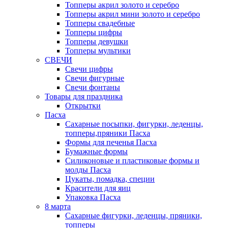
Топперы акрил золото и серебро
Топперы акрил мини золото и серебро
Топперы свадебные
Топперы цифры
Топперы девушки
Топперы мультики
СВЕЧИ
Свечи цифры
Свечи фигурные
Свечи фонтаны
Товары для праздника
Открытки
Пасха
Сахарные посыпки, фигурки, леденцы,
топперы,пряники Пасха
Формы для печенья Пасха
Бумажные формы
Силиконовые и пластиковые формы и
молды Пасха
Цукаты, помадка, специи
Красители для яиц
Упаковка Пасха
8 марта
Сахарные фигурки, леденцы, пряники,
топперы