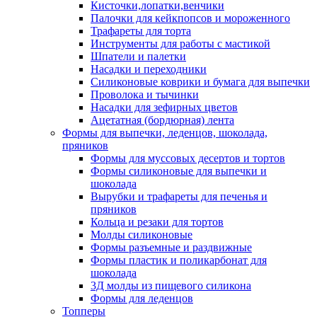
Кисточки,лопатки,венчики
Палочки для кейкпопсов и мороженного
Трафареты для торта
Инструменты для работы с мастикой
Шпатели и палетки
Насадки и переходники
Силиконовые коврики и бумага для выпечки
Проволока и тычинки
Насадки для зефирных цветов
Ацетатная (бордюрная) лента
Формы для выпечки, леденцов, шоколада,
пряников
Формы для муссовых десертов и тортов
Формы силиконовые для выпечки и
шоколада
Вырубки и трафареты для печенья и
пряников
Кольца и резаки для тортов
Молды силиконовые
Формы разъемные и раздвижные
Формы пластик и поликарбонат для
шоколада
3Д молды из пищевого силикона
Формы для леденцов
Топперы