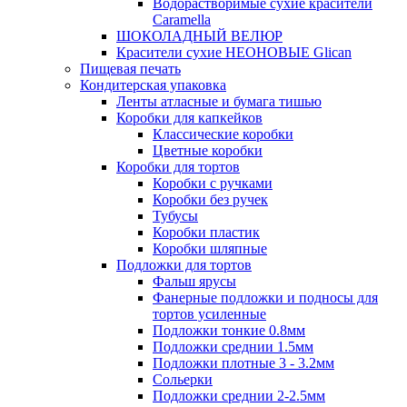
Водорастворимые сухие красители
Caramella
ШОКОЛАДНЫЙ ВЕЛЮР
Красители сухие НЕОНОВЫЕ Glican
Пищевая печать
Кондитерская упаковка
Ленты атласные и бумага тишью
Коробки для капкейков
Классические коробки
Цветные коробки
Коробки для тортов
Коробки с ручками
Коробки без ручек
Тубусы
Коробки пластик
Коробки шляпные
Подложки для тортов
Фальш ярусы
Фанерные подложки и подносы для
тортов усиленные
Подложки тонкие 0.8мм
Подложки среднии 1.5мм
Подложки плотные 3 - 3.2мм
Сольерки
Подложки среднии 2-2.5мм