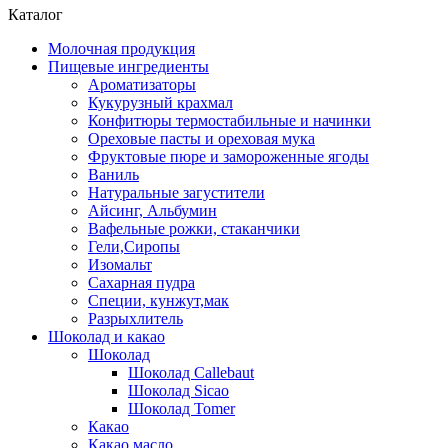
Каталог
Молочная продукция
Пищевые ингредиенты
Ароматизаторы
Кукурузный крахмал
Конфитюры термостабильные и начинки
Ореховые пасты и ореховая мука
Фруктовые пюре и замороженные ягоды
Ваниль
Натуральные загустители
Айсинг, Альбумин
Вафельные рожки, стаканчики
Гели,Сиропы
Изомальт
Сахарная пудра
Специи, кунжут,мак
Разрыхлитель
Шоколад и какао
Шоколад
Шоколад Callebaut
Шоколад Sicao
Шоколад Tomer
Какао
Какао масло