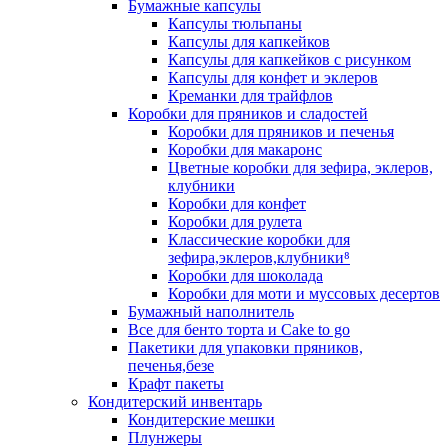
Бумажные капсулы
Капсулы тюльпаны
Капсулы для капкейков
Капсулы для капкейков с рисунком
Капсулы для конфет и эклеров
Креманки для трайфлов
Коробки для пряников и сладостей
Коробки для пряников и печенья
Коробки для макаронс
Цветные коробки для зефира, эклеров,
клубники
Коробки для конфет
Коробки для рулета
Классические коробки для
зефира,эклеров,клубники⁸
Коробки для шоколада
Коробки для моти и муссовых десертов
Бумажный наполнитель
Все для бенто торта и Cake to go
Пакетики для упаковки пряников,
печенья,безе
Крафт пакеты
Кондитерский инвентарь
Кондитерские мешки
Плунжеры