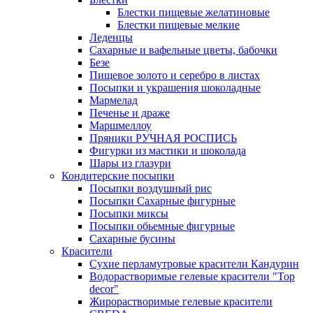
Блестки пищевые желатиновые
Блестки пищевые мелкие
Леденцы
Сахарные и вафельные цветы, бабочки
Безе
Пищевое золото и серебро в листах
Посыпки и украшения шоколадные
Мармелад
Печенье и драже
Маршмеллоу
Пряники РУЧНАЯ РОСПИСЬ
Фигурки из мастики и шоколада
Шары из глазури
Кондитерские посыпки
Посыпки воздушный рис
Посыпки Сахарные фигурные
Посыпки миксы
Посыпки обьемные фигурные
Сахарные бусины
Красители
Сухие перламутровые красители Кандурин
Водорастворимые гелевые красители "Top
decor"
Жирорастворимые гелевые красители