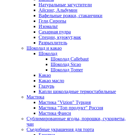
Натуральные загустители
Айсинг, Альбумин
Вафельные рожки, стаканчики
Гели,Сиропы
Изомальт
Сахарная пудра
Специи, кунжут,мак
Разрыхлитель
Шоколад и какао
Шоколад
Шоколад Callebaut
Шоколад Sicao
Шоколад Tomer
Какао
Какао масло
Глазурь
Капли шоколадные термостабильные
Мастика
Мастика "Vizion" Турция
Мастика "Топ продукт" Россия
Мастика Фанси
Сублимированные ягоды, порошки, сухоцветы,
чаи
Съедобные украшения для торта
Блестки