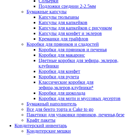
Сольерки
Подложки среднии 2-2.5мм
Бумажные капсулы
Капсулы тюльпаны
Капсулы для капкейков
Капсулы для капкейков с рисунком
Капсулы для конфет и эклеров
Креманки для трайфлов
Коробки для пряников и сладостей
Коробки для пряников и печенья
Коробки для макаронс
Цветные коробки для зефира, эклеров,
клубники
Коробки для конфет
Коробки для рулета
Классические коробки для
зефира,эклеров,клубники⁸
Коробки для шоколада
Коробки для моти и муссовых десертов
Бумажный наполнитель
Все для бенто торта и Cake to go
Пакетики для упаковки пряников, печенья,безе
Крафт пакеты
Кондитерский инвентарь
Кондитерские мешки