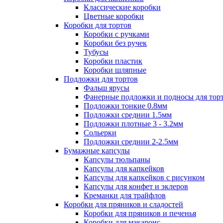
Классические коробки
Цветные коробки
Коробки для тортов
Коробки с ручками
Коробки без ручек
Тубусы
Коробки пластик
Коробки шляпные
Подложки для тортов
Фальш ярусы
Фанерные подложки и подносы для тор
Подложки тонкие 0.8мм
Подложки среднии 1.5мм
Подложки плотные 3 - 3.2мм
Сольерки
Подложки среднии 2-2.5мм
Бумажные капсулы
Капсулы тюльпаны
Капсулы для капкейков
Капсулы для капкейков с рисунком
Капсулы для конфет и эклеров
Креманки для трайфлов
Коробки для пряников и сладостей
Коробки для пряников и печенья
Коробки для макаронс