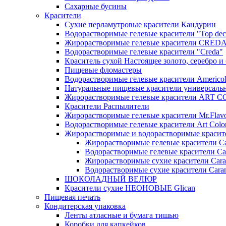
Сахарные бусины
Красители
Сухие перламутровые красители Кандурин
Водорастворимые гелевые красители "Top dec
Жирорастворимые гелевые красители CRED
Водорастворимые гелевые красители "Creda"
Краситель сухой Настоящее золото, серебро и
Пищевые фломастеры
Водорастворимые гелевые красители Americo
Натуральные пищевые красители универсаль
Жирорастворимые гелевые красители ART 
Красители Распылители
Жирорастворимые гелевые красители Mr.Flav
Водорастворимые гелевые красители Art Colo
Жирорастворимые и водорастворимые красите
Жирорастворимые гелевые красители Ca
Водорастворимые гелевые красители Ca
Жирорастворимые сухие красители Cara
Водорастворимые сухие красители Caram
ШОКОЛАДНЫЙ ВЕЛЮР
Красители сухие НЕОНОВЫЕ Glican
Пищевая печать
Кондитерская упаковка
Ленты атласные и бумага тишью
Коробки для капкейков