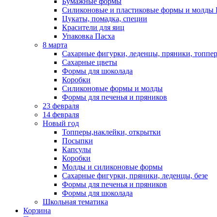
Бумажные формы
Силиконовые и пластиковые формы и молды 
Цукаты, помадка, специи
Красители для яиц
Упаковка Пасха
8 марта
Сахарные фигурки, леденцы, пряники, топпе
Сахарные цветы
Формы для шоколада
Коробки
Силиконовые формы и молды
Формы для печенья и пряников
23 февраля
14 февраля
Новый год
Топперы,наклейки, открытки
Посыпки
Капсулы
Коробки
Молды и силиконовые формы
Сахарные фигурки, пряники, леденцы, безе
Формы для печенья и пряников
Формы для шоколада
Школьная тематика
Корзина