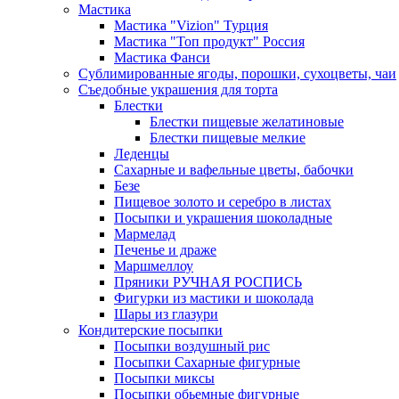
Мастика
Мастика "Vizion" Турция
Мастика "Топ продукт" Россия
Мастика Фанси
Сублимированные ягоды, порошки, сухоцветы, чаи
Съедобные украшения для торта
Блестки
Блестки пищевые желатиновые
Блестки пищевые мелкие
Леденцы
Сахарные и вафельные цветы, бабочки
Безе
Пищевое золото и серебро в листах
Посыпки и украшения шоколадные
Мармелад
Печенье и драже
Маршмеллоу
Пряники РУЧНАЯ РОСПИСЬ
Фигурки из мастики и шоколада
Шары из глазури
Кондитерские посыпки
Посыпки воздушный рис
Посыпки Сахарные фигурные
Посыпки миксы
Посыпки обьемные фигурные