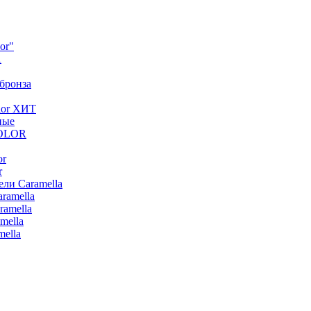
or"
A
 бронза
lor ХИТ
ные
COLOR
or
r
ли Caramella
ramella
ramella
mella
ella