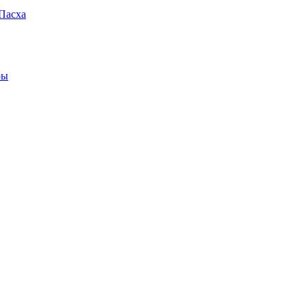
Пасха
ры