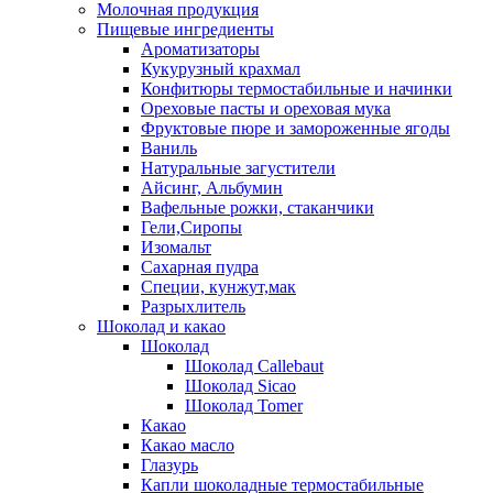
Молочная продукция
Пищевые ингредиенты
Ароматизаторы
Кукурузный крахмал
Конфитюры термостабильные и начинки
Ореховые пасты и ореховая мука
Фруктовые пюре и замороженные ягоды
Ваниль
Натуральные загустители
Айсинг, Альбумин
Вафельные рожки, стаканчики
Гели,Сиропы
Изомальт
Сахарная пудра
Специи, кунжут,мак
Разрыхлитель
Шоколад и какао
Шоколад
Шоколад Callebaut
Шоколад Sicao
Шоколад Tomer
Какао
Какао масло
Глазурь
Капли шоколадные термостабильные