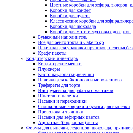
Цветные коробки для зефира, эклеров, 
Коробки для конфет
Коробки для рулета
Классические коробки для зефира,эклер
Коробки для шоколада
Коробки для моти и муссовых десертов
Бумажный наполнитель
Все для бенто торта и Cake to go
Пакетики для упаковки пряников, печенья,без
Крафт пакеты
Кондитерский инвентарь
Кондитерские мешки
Плунжеры
Кисточки,лопатки,венчики
Палочки для кейкпопсов и мороженного
Трафареты для торта
Инструменты для работы с мастикой
Шпатели и палетки
Насадки и переходники
Силиконовые коврики и бумага для выпечки
Проволока и тычинки
Насадки для зефирных цветов
Ацетатная (бордюрная) лента
Формы для выпечки, леденцов, шоколада, пряников