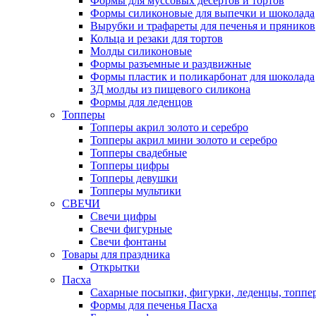
Формы для муссовых десертов и тортов
Формы силиконовые для выпечки и шоколада
Вырубки и трафареты для печенья и пряников
Кольца и резаки для тортов
Молды силиконовые
Формы разъемные и раздвижные
Формы пластик и поликарбонат для шоколада
3Д молды из пищевого силикона
Формы для леденцов
Топперы
Топперы акрил золото и серебро
Топперы акрил мини золото и серебро
Топперы свадебные
Топперы цифры
Топперы девушки
Топперы мультики
СВЕЧИ
Свечи цифры
Свечи фигурные
Свечи фонтаны
Товары для праздника
Открытки
Пасха
Сахарные посыпки, фигурки, леденцы, топпе
Формы для печенья Пасха