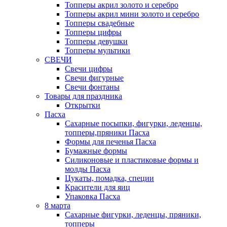
Топперы акрил золото и серебро
Топперы акрил мини золото и серебро
Топперы свадебные
Топперы цифры
Топперы девушки
Топперы мультики
СВЕЧИ
Свечи цифры
Свечи фигурные
Свечи фонтаны
Товары для праздника
Открытки
Пасха
Сахарные посыпки, фигурки, леденцы,
топперы,пряники Пасха
Формы для печенья Пасха
Бумажные формы
Силиконовые и пластиковые формы и
молды Пасха
Цукаты, помадка, специи
Красители для яиц
Упаковка Пасха
8 марта
Сахарные фигурки, леденцы, пряники,
топперы