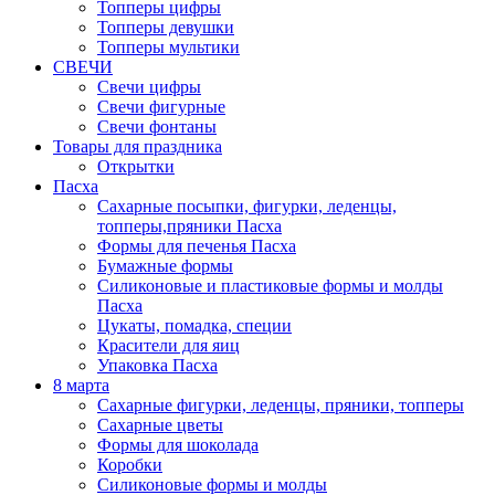
Топперы цифры
Топперы девушки
Топперы мультики
СВЕЧИ
Свечи цифры
Свечи фигурные
Свечи фонтаны
Товары для праздника
Открытки
Пасха
Сахарные посыпки, фигурки, леденцы,
топперы,пряники Пасха
Формы для печенья Пасха
Бумажные формы
Силиконовые и пластиковые формы и молды
Пасха
Цукаты, помадка, специи
Красители для яиц
Упаковка Пасха
8 марта
Сахарные фигурки, леденцы, пряники, топперы
Сахарные цветы
Формы для шоколада
Коробки
Силиконовые формы и молды