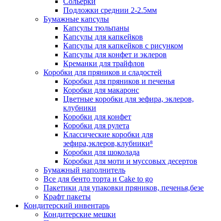
Сольерки
Подложки среднии 2-2.5мм
Бумажные капсулы
Капсулы тюльпаны
Капсулы для капкейков
Капсулы для капкейков с рисунком
Капсулы для конфет и эклеров
Креманки для трайфлов
Коробки для пряников и сладостей
Коробки для пряников и печенья
Коробки для макаронс
Цветные коробки для зефира, эклеров,
клубники
Коробки для конфет
Коробки для рулета
Классические коробки для
зефира,эклеров,клубники⁸
Коробки для шоколада
Коробки для моти и муссовых десертов
Бумажный наполнитель
Все для бенто торта и Cake to go
Пакетики для упаковки пряников, печенья,безе
Крафт пакеты
Кондитерский инвентарь
Кондитерские мешки