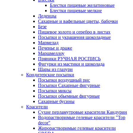
Блестки пищевые желатиновые
Блестки пищевые мелкие
Леденцы
Сахарные и вафельные цветы, бабочки
Безе
Пищевое золото и серебро в листах
Посыпки и украшения шоколадные
Мармелад
Печенье и драже
Маршмеллоу
Пряники РУЧНАЯ РОСПИСЬ
Фигурки из мастики и шоколада
Шары из глазури
Кондитерские посыпки
Посыпки воздушный рис
Посыпки Сахарные фигурные
Посыпки миксы
Посыпки обьемные фигурные
Сахарные бусины
Красители
Сухие перламутровые красители Кандурин
Водорастворимые гелевые красители "Top
decor"
Жирорастворимые гелевые красители