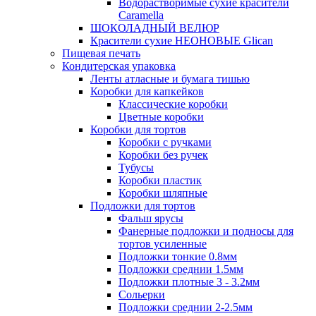
Водорастворимые сухие красители
Caramella
ШОКОЛАДНЫЙ ВЕЛЮР
Красители сухие НЕОНОВЫЕ Glican
Пищевая печать
Кондитерская упаковка
Ленты атласные и бумага тишью
Коробки для капкейков
Классические коробки
Цветные коробки
Коробки для тортов
Коробки с ручками
Коробки без ручек
Тубусы
Коробки пластик
Коробки шляпные
Подложки для тортов
Фальш ярусы
Фанерные подложки и подносы для
тортов усиленные
Подложки тонкие 0.8мм
Подложки среднии 1.5мм
Подложки плотные 3 - 3.2мм
Сольерки
Подложки среднии 2-2.5мм