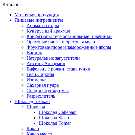
Каталог
Молочная продукция
Пищевые ингредиенты
Ароматизаторы
Кукурузный крахмал
Конфитюры термостабильные и начинки
Ореховые пасты и ореховая мука
Фруктовые пюре и замороженные ягоды
Ваниль
Натуральные загустители
Айсинг, Альбумин
Вафельные рожки, стаканчики
Гели,Сиропы
Изомальт
Сахарная пудра
Специи, кунжут,мак
Разрыхлитель
Шоколад и какао
Шоколад
Шоколад Callebaut
Шоколад Sicao
Шоколад Tomer
Какао
Какао масло