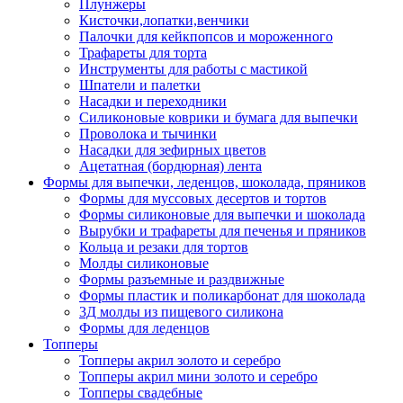
Плунжеры
Кисточки,лопатки,венчики
Палочки для кейкпопсов и мороженного
Трафареты для торта
Инструменты для работы с мастикой
Шпатели и палетки
Насадки и переходники
Силиконовые коврики и бумага для выпечки
Проволока и тычинки
Насадки для зефирных цветов
Ацетатная (бордюрная) лента
Формы для выпечки, леденцов, шоколада, пряников
Формы для муссовых десертов и тортов
Формы силиконовые для выпечки и шоколада
Вырубки и трафареты для печенья и пряников
Кольца и резаки для тортов
Молды силиконовые
Формы разъемные и раздвижные
Формы пластик и поликарбонат для шоколада
3Д молды из пищевого силикона
Формы для леденцов
Топперы
Топперы акрил золото и серебро
Топперы акрил мини золото и серебро
Топперы свадебные