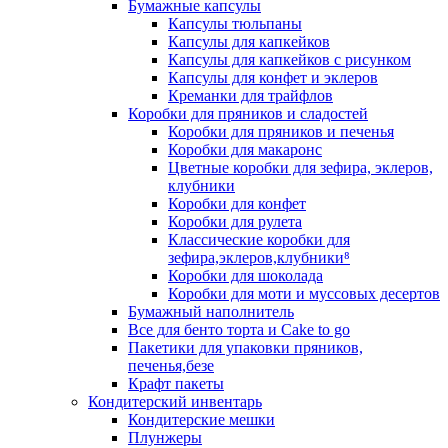
Бумажные капсулы
Капсулы тюльпаны
Капсулы для капкейков
Капсулы для капкейков с рисунком
Капсулы для конфет и эклеров
Креманки для трайфлов
Коробки для пряников и сладостей
Коробки для пряников и печенья
Коробки для макаронс
Цветные коробки для зефира, эклеров,
клубники
Коробки для конфет
Коробки для рулета
Классические коробки для
зефира,эклеров,клубники⁸
Коробки для шоколада
Коробки для моти и муссовых десертов
Бумажный наполнитель
Все для бенто торта и Cake to go
Пакетики для упаковки пряников,
печенья,безе
Крафт пакеты
Кондитерский инвентарь
Кондитерские мешки
Плунжеры