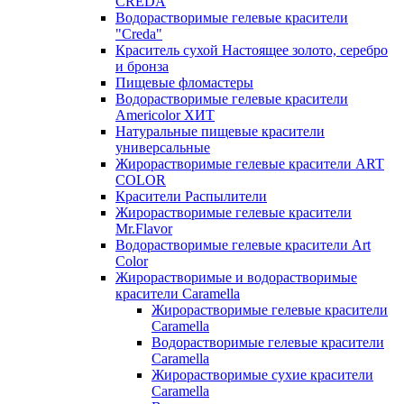
CREDA
Водорастворимые гелевые красители
"Creda"
Краситель сухой Настоящее золото, серебро
и бронза
Пищевые фломастеры
Водорастворимые гелевые красители
Americolor ХИТ
Натуральные пищевые красители
универсальные
Жирорастворимые гелевые красители ART
COLOR
Красители Распылители
Жирорастворимые гелевые красители
Mr.Flavor
Водорастворимые гелевые красители Art
Color
Жирорастворимые и водорастворимые
красители Caramella
Жирорастворимые гелевые красители
Caramella
Водорастворимые гелевые красители
Caramella
Жирорастворимые сухие красители
Caramella