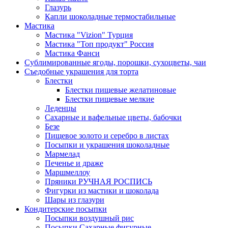
Глазурь
Капли шоколадные термостабильные
Мастика
Мастика "Vizion" Турция
Мастика "Топ продукт" Россия
Мастика Фанси
Сублимированные ягоды, порошки, сухоцветы, чаи
Съедобные украшения для торта
Блестки
Блестки пищевые желатиновые
Блестки пищевые мелкие
Леденцы
Сахарные и вафельные цветы, бабочки
Безе
Пищевое золото и серебро в листах
Посыпки и украшения шоколадные
Мармелад
Печенье и драже
Маршмеллоу
Пряники РУЧНАЯ РОСПИСЬ
Фигурки из мастики и шоколада
Шары из глазури
Кондитерские посыпки
Посыпки воздушный рис
Посыпки Сахарные фигурные