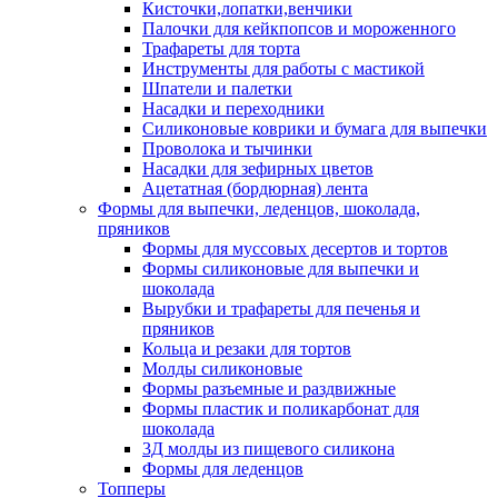
Кисточки,лопатки,венчики
Палочки для кейкпопсов и мороженного
Трафареты для торта
Инструменты для работы с мастикой
Шпатели и палетки
Насадки и переходники
Силиконовые коврики и бумага для выпечки
Проволока и тычинки
Насадки для зефирных цветов
Ацетатная (бордюрная) лента
Формы для выпечки, леденцов, шоколада,
пряников
Формы для муссовых десертов и тортов
Формы силиконовые для выпечки и
шоколада
Вырубки и трафареты для печенья и
пряников
Кольца и резаки для тортов
Молды силиконовые
Формы разъемные и раздвижные
Формы пластик и поликарбонат для
шоколада
3Д молды из пищевого силикона
Формы для леденцов
Топперы