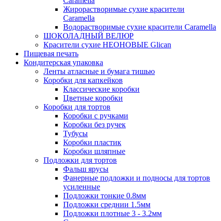
Caramella
Жирорастворимые сухие красители
Caramella
Водорастворимые сухие красители Caramella
ШОКОЛАДНЫЙ ВЕЛЮР
Красители сухие НЕОНОВЫЕ Glican
Пищевая печать
Кондитерская упаковка
Ленты атласные и бумага тишью
Коробки для капкейков
Классические коробки
Цветные коробки
Коробки для тортов
Коробки с ручками
Коробки без ручек
Тубусы
Коробки пластик
Коробки шляпные
Подложки для тортов
Фальш ярусы
Фанерные подложки и подносы для тортов
усиленные
Подложки тонкие 0.8мм
Подложки среднии 1.5мм
Подложки плотные 3 - 3.2мм