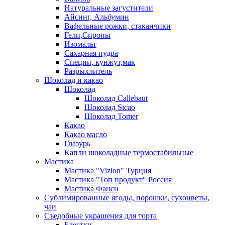
Натуральные загустители
Айсинг, Альбумин
Вафельные рожки, стаканчики
Гели,Сиропы
Изомальт
Сахарная пудра
Специи, кунжут,мак
Разрыхлитель
Шоколад и какао
Шоколад
Шоколад Callebaut
Шоколад Sicao
Шоколад Tomer
Какао
Какао масло
Глазурь
Капли шоколадные термостабильные
Мастика
Мастика "Vizion" Турция
Мастика "Топ продукт" Россия
Мастика Фанси
Сублимированные ягоды, порошки, сухоцветы,
чаи
Съедобные украшения для торта
Блестки