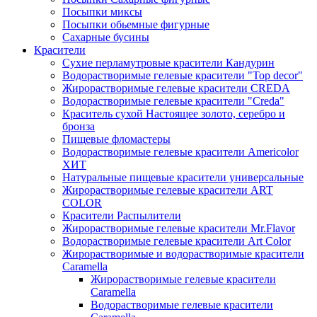
Посыпки миксы
Посыпки обьемные фигурные
Сахарные бусины
Красители
Сухие перламутровые красители Кандурин
Водорастворимые гелевые красители "Top decor"
Жирорастворимые гелевые красители CREDA
Водорастворимые гелевые красители "Creda"
Краситель сухой Настоящее золото, серебро и
бронза
Пищевые фломастеры
Водорастворимые гелевые красители Americolor
ХИТ
Натуральные пищевые красители универсальные
Жирорастворимые гелевые красители ART
COLOR
Красители Распылители
Жирорастворимые гелевые красители Mr.Flavor
Водорастворимые гелевые красители Art Color
Жирорастворимые и водорастворимые красители
Caramella
Жирорастворимые гелевые красители
Caramella
Водорастворимые гелевые красители