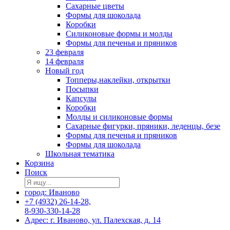
Сахарные цветы
Формы для шоколада
Коробки
Силиконовые формы и молды
Формы для печенья и пряников
23 февраля
14 февраля
Новый год
Топперы,наклейки, открытки
Посыпки
Капсулы
Коробки
Молды и силиконовые формы
Сахарные фигурки, пряники, леденцы, безе
Формы для печенья и пряников
Формы для шоколада
Школьная тематика
Корзина
Поиск
город: Иваново
+7 (4932) 26-14-28,
8-930-330-14-28
Адрес: г. Иваново, ул. Палехская, д. 14