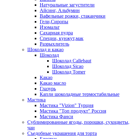
Натуральные загустители
Айсинг, Альбумин
Вафельные рожки, стаканчики
Гели,Сиропы
Изомальт
Сахарная пудра
Специи, кунжут,мак
Разрыхлитель
Шоколад и какао
Шоколад
Шоколад Callebaut
Шоколад Sicao
Шоколад Tomer
Какао
Какао масло
Глазурь
Капли шоколадные термостабильные
Мастика
Мастика "Vizion" Турция
Мастика "Топ продукт" Россия
Мастика Фанси
Сублимированные ягоды, порошки, сухоцветы,
чаи
Съедобные украшения для торта
Блестки