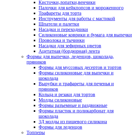
Кисточки,лопатки,венчики
Палочки для кейкпопсов и мороженного
Трафареты для торта
Инструменты для работы с мастикой
Шпатели и палетки
Насадки и переходники
Силиконовые коврики и бумага для выпечки
Проволока и тычинки
Насадки для зефирных цветов
Ацетатная (бордюрная) лента
Формы для выпечки, леденцов, шоколада,
пряников
Формы для муссовых десертов и тортов
Формы силиконовые для выпечки и
шоколада
Вырубки и трафареты для печенья и
пряников
Кольца и резаки для тортов
Молды силиконовые
Формы разъемные и раздвижные
Формы пластик и поликарбонат для
шоколада
3Д молды из пищевого силикона
Формы для леденцов
Топперы