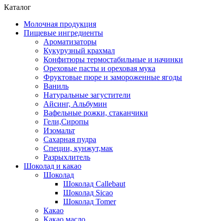
Каталог
Молочная продукция
Пищевые ингредиенты
Ароматизаторы
Кукурузный крахмал
Конфитюры термостабильные и начинки
Ореховые пасты и ореховая мука
Фруктовые пюре и замороженные ягоды
Ваниль
Натуральные загустители
Айсинг, Альбумин
Вафельные рожки, стаканчики
Гели,Сиропы
Изомальт
Сахарная пудра
Специи, кунжут,мак
Разрыхлитель
Шоколад и какао
Шоколад
Шоколад Callebaut
Шоколад Sicao
Шоколад Tomer
Какао
Какао масло