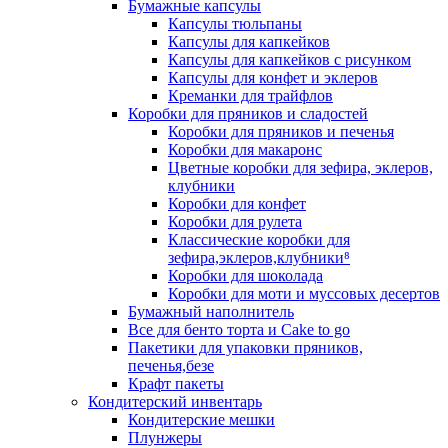
Бумажные капсулы
Капсулы тюльпаны
Капсулы для капкейков
Капсулы для капкейков с рисунком
Капсулы для конфет и эклеров
Креманки для трайфлов
Коробки для пряников и сладостей
Коробки для пряников и печенья
Коробки для макаронс
Цветные коробки для зефира, эклеров,
клубники
Коробки для конфет
Коробки для рулета
Классические коробки для
зефира,эклеров,клубники⁸
Коробки для шоколада
Коробки для моти и муссовых десертов
Бумажный наполнитель
Все для бенто торта и Cake to go
Пакетики для упаковки пряников,
печенья,безе
Крафт пакеты
Кондитерский инвентарь
Кондитерские мешки
Плунжеры