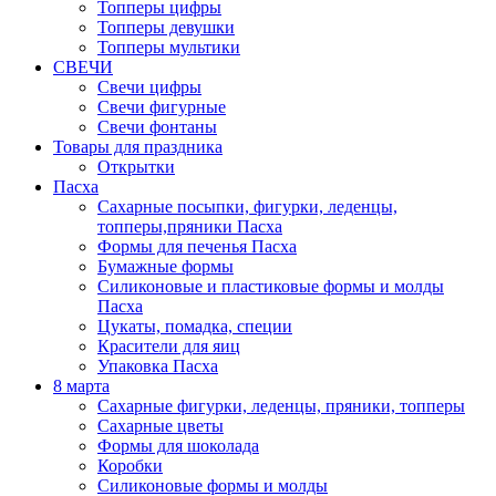
Топперы цифры
Топперы девушки
Топперы мультики
СВЕЧИ
Свечи цифры
Свечи фигурные
Свечи фонтаны
Товары для праздника
Открытки
Пасха
Сахарные посыпки, фигурки, леденцы,
топперы,пряники Пасха
Формы для печенья Пасха
Бумажные формы
Силиконовые и пластиковые формы и молды
Пасха
Цукаты, помадка, специи
Красители для яиц
Упаковка Пасха
8 марта
Сахарные фигурки, леденцы, пряники, топперы
Сахарные цветы
Формы для шоколада
Коробки
Силиконовые формы и молды