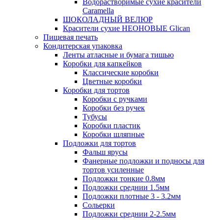
Водорастворимые сухие красители
Caramella
ШОКОЛАДНЫЙ ВЕЛЮР
Красители сухие НЕОНОВЫЕ Glican
Пищевая печать
Кондитерская упаковка
Ленты атласные и бумага тишью
Коробки для капкейков
Классические коробки
Цветные коробки
Коробки для тортов
Коробки с ручками
Коробки без ручек
Тубусы
Коробки пластик
Коробки шляпные
Подложки для тортов
Фальш ярусы
Фанерные подложки и подносы для
тортов усиленные
Подложки тонкие 0.8мм
Подложки среднии 1.5мм
Подложки плотные 3 - 3.2мм
Сольерки
Подложки среднии 2-2.5мм