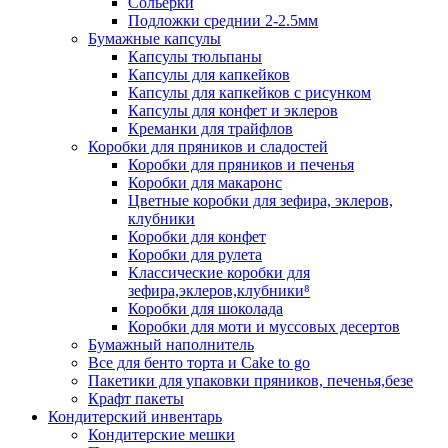
Сольерки
Подложки среднии 2-2.5мм
Бумажные капсулы
Капсулы тюльпаны
Капсулы для капкейков
Капсулы для капкейков с рисунком
Капсулы для конфет и эклеров
Креманки для трайфлов
Коробки для пряников и сладостей
Коробки для пряников и печенья
Коробки для макаронс
Цветные коробки для зефира, эклеров,
клубники
Коробки для конфет
Коробки для рулета
Классические коробки для
зефира,эклеров,клубники⁸
Коробки для шоколада
Коробки для моти и муссовых десертов
Бумажный наполнитель
Все для бенто торта и Cake to go
Пакетики для упаковки пряников, печенья,безе
Крафт пакеты
Кондитерский инвентарь
Кондитерские мешки