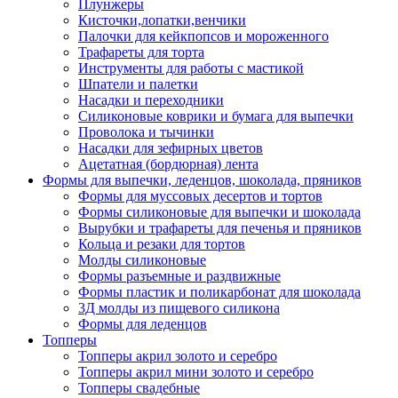
Плунжеры
Кисточки,лопатки,венчики
Палочки для кейкпопсов и мороженного
Трафареты для торта
Инструменты для работы с мастикой
Шпатели и палетки
Насадки и переходники
Силиконовые коврики и бумага для выпечки
Проволока и тычинки
Насадки для зефирных цветов
Ацетатная (бордюрная) лента
Формы для выпечки, леденцов, шоколада, пряников
Формы для муссовых десертов и тортов
Формы силиконовые для выпечки и шоколада
Вырубки и трафареты для печенья и пряников
Кольца и резаки для тортов
Молды силиконовые
Формы разъемные и раздвижные
Формы пластик и поликарбонат для шоколада
3Д молды из пищевого силикона
Формы для леденцов
Топперы
Топперы акрил золото и серебро
Топперы акрил мини золото и серебро
Топперы свадебные