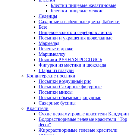
Блестки пищевые желатиновые
Блестки пищевые мелкие
Леденцы
Сахарные и вафельные цветы, бабочки
Безе
Пищевое золото и серебро в листах
Посыпки и украшения шоколадные
Мармелад
Печенье и драже
Маршмеллоу
Пряники РУЧНАЯ РОСПИСЬ
Фигурки из мастики и шоколада
Шары из глазури
Кондитерские посыпки
Посыпки воздушный рис
Посыпки Сахарные фигурные
Посыпки миксы
Посыпки обьемные фигурные
Сахарные бусины
Красители
Сухие перламутровые красители Кандурин
Водорастворимые гелевые красители "Top
decor"
Жирорастворимые гелевые красители