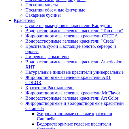
Посыпки миксы
Посыпки обьемные фигурные
Сахарные бусины
Красители
Сухие перламутровые красители Кандурин
Водорастворимые гелевые красители "Top decor"
Жирорастворимые гелевые красители CREDA
Водорастворимые гелевые красители "Creda"
Краситель сухой Настоящее золото, серебро и
бронза
Пищевые фломастеры
Водорастворимые гелевые красители Americolor
ХИТ
Натуральные пищевые красители универсальные
Жирорастворимые гелевые красители ART
COLOR
Красители Распылители
Жирорастворимые гелевые красители Mr.Flavor
Водорастворимые гелевые красители Art Color
Жирорастворимые и водорастворимые красители
Caramella
Жирорастворимые гелевые красители
Caramella
Водорастворимые гелевые красители