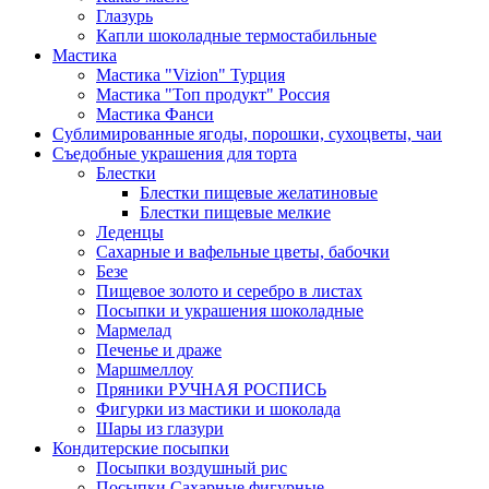
Глазурь
Капли шоколадные термостабильные
Мастика
Мастика "Vizion" Турция
Мастика "Топ продукт" Россия
Мастика Фанси
Сублимированные ягоды, порошки, сухоцветы, чаи
Съедобные украшения для торта
Блестки
Блестки пищевые желатиновые
Блестки пищевые мелкие
Леденцы
Сахарные и вафельные цветы, бабочки
Безе
Пищевое золото и серебро в листах
Посыпки и украшения шоколадные
Мармелад
Печенье и драже
Маршмеллоу
Пряники РУЧНАЯ РОСПИСЬ
Фигурки из мастики и шоколада
Шары из глазури
Кондитерские посыпки
Посыпки воздушный рис
Посыпки Сахарные фигурные