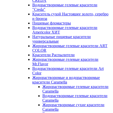
CREDA
Водорастворимые гелевые красители
"Creda"
Краситель сухой Настоящее золото, серебро
и бронза
Пищевые фломастеры
Водорастворимые гелевые красители
Americolor ХИТ
Натуральные пищевые красители
универсальные
Жирорастворимые гелевые красители ART
COLOR
Красители Распылители
Жирорастворимые гелевые красители
Mr.Flavor
Водорастворимые гелевые красители Art
Color
Жирорастворимые и водорастворимые
красители Caramella
Жирорастворимые гелевые красители
Caramella
Водорастворимые гелевые красители
Caramella
Жирорастворимые сухие красители
Caramella