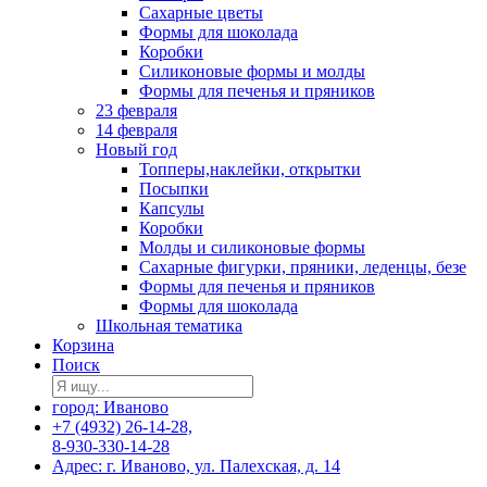
Сахарные цветы
Формы для шоколада
Коробки
Силиконовые формы и молды
Формы для печенья и пряников
23 февраля
14 февраля
Новый год
Топперы,наклейки, открытки
Посыпки
Капсулы
Коробки
Молды и силиконовые формы
Сахарные фигурки, пряники, леденцы, безе
Формы для печенья и пряников
Формы для шоколада
Школьная тематика
Корзина
Поиск
город: Иваново
+7 (4932) 26-14-28,
8-930-330-14-28
Адрес: г. Иваново, ул. Палехская, д. 14