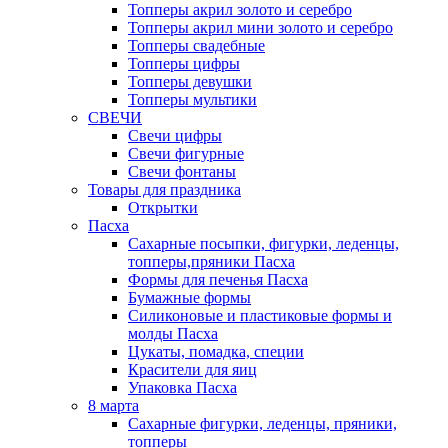
Топперы акрил золото и серебро
Топперы акрил мини золото и серебро
Топперы свадебные
Топперы цифры
Топперы девушки
Топперы мультики
СВЕЧИ
Свечи цифры
Свечи фигурные
Свечи фонтаны
Товары для праздника
Открытки
Пасха
Сахарные посыпки, фигурки, леденцы,
топперы,пряники Пасха
Формы для печенья Пасха
Бумажные формы
Силиконовые и пластиковые формы и
молды Пасха
Цукаты, помадка, специи
Красители для яиц
Упаковка Пасха
8 марта
Сахарные фигурки, леденцы, пряники,
топперы