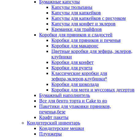
Бумажные капсулы
Капсулы тюльпаны
Капсулы для капкейков
Капсулы для капкейков с рисунком
Капсулы для конфет и эклеров
Креманки для трайфлов
Коробки для пряников и сладостей
Коробки для пряников и печенья
Коробки для макаронс
Цветные коробки для зефира, эклеров,
клубники
Коробки для конфет
Коробки для рулета
Классические коробки для
зефира,эклеров,клубники⁸
Коробки для шоколада
Коробки для моти и муссовых десертов
Бумажный наполнитель
Все для бенто торта и Cake to go
Пакетики для упаковки пряников,
печенья,безе
Крафт пакеты
Кондитерский инвентарь
Кондитерские мешки
Плунжеры