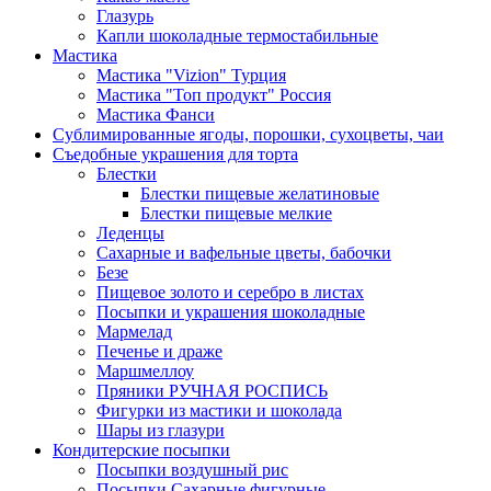
Глазурь
Капли шоколадные термостабильные
Мастика
Мастика "Vizion" Турция
Мастика "Топ продукт" Россия
Мастика Фанси
Сублимированные ягоды, порошки, сухоцветы, чаи
Съедобные украшения для торта
Блестки
Блестки пищевые желатиновые
Блестки пищевые мелкие
Леденцы
Сахарные и вафельные цветы, бабочки
Безе
Пищевое золото и серебро в листах
Посыпки и украшения шоколадные
Мармелад
Печенье и драже
Маршмеллоу
Пряники РУЧНАЯ РОСПИСЬ
Фигурки из мастики и шоколада
Шары из глазури
Кондитерские посыпки
Посыпки воздушный рис
Посыпки Сахарные фигурные