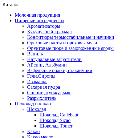
Каталог
Молочная продукция
Пищевые ингредиенты
Ароматизаторы
Кукурузный крахмал
Конфитюры термостабильные и начинки
Ореховые пасты и ореховая мука
Фруктовые пюре и замороженные ягоды
Ваниль
Натуральные загустители
Айсинг, Альбумин
Вафельные рожки, стаканчики
Гели,Сиропы
Изомальт
Сахарная пудра
Специи, кунжут,мак
Разрыхлитель
Шоколад и какао
Шоколад
Шоколад Callebaut
Шоколад Sicao
Шоколад Tomer
Какао
Какао масло