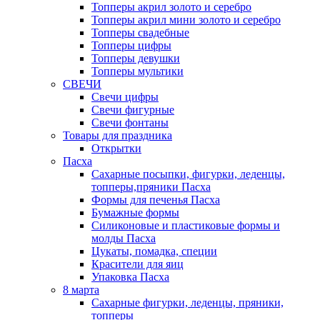
Топперы акрил золото и серебро
Топперы акрил мини золото и серебро
Топперы свадебные
Топперы цифры
Топперы девушки
Топперы мультики
СВЕЧИ
Свечи цифры
Свечи фигурные
Свечи фонтаны
Товары для праздника
Открытки
Пасха
Сахарные посыпки, фигурки, леденцы,
топперы,пряники Пасха
Формы для печенья Пасха
Бумажные формы
Силиконовые и пластиковые формы и
молды Пасха
Цукаты, помадка, специи
Красители для яиц
Упаковка Пасха
8 марта
Сахарные фигурки, леденцы, пряники,
топперы