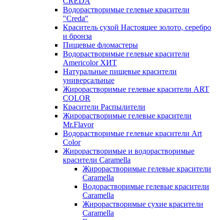
CREDA
Водорастворимые гелевые красители
"Creda"
Краситель сухой Настоящее золото, серебро
и бронза
Пищевые фломастеры
Водорастворимые гелевые красители
Americolor ХИТ
Натуральные пищевые красители
универсальные
Жирорастворимые гелевые красители ART
COLOR
Красители Распылители
Жирорастворимые гелевые красители
Mr.Flavor
Водорастворимые гелевые красители Art
Color
Жирорастворимые и водорастворимые
красители Caramella
Жирорастворимые гелевые красители
Caramella
Водорастворимые гелевые красители
Caramella
Жирорастворимые сухие красители
Caramella