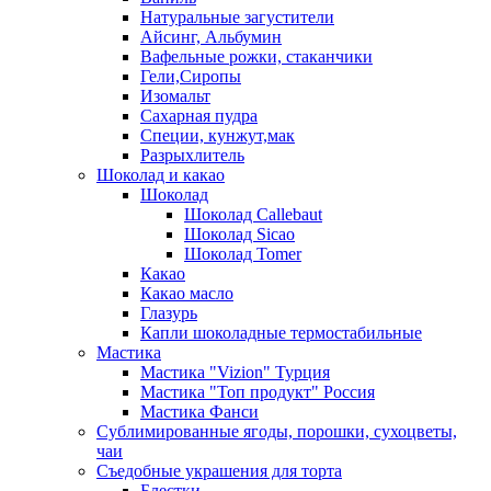
Натуральные загустители
Айсинг, Альбумин
Вафельные рожки, стаканчики
Гели,Сиропы
Изомальт
Сахарная пудра
Специи, кунжут,мак
Разрыхлитель
Шоколад и какао
Шоколад
Шоколад Callebaut
Шоколад Sicao
Шоколад Tomer
Какао
Какао масло
Глазурь
Капли шоколадные термостабильные
Мастика
Мастика "Vizion" Турция
Мастика "Топ продукт" Россия
Мастика Фанси
Сублимированные ягоды, порошки, сухоцветы,
чаи
Съедобные украшения для торта
Блестки