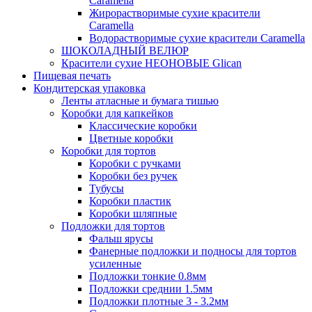
Caramella
Жирорастворимые сухие красители
Caramella
Водорастворимые сухие красители Caramella
ШОКОЛАДНЫЙ ВЕЛЮР
Красители сухие НЕОНОВЫЕ Glican
Пищевая печать
Кондитерская упаковка
Ленты атласные и бумага тишью
Коробки для капкейков
Классические коробки
Цветные коробки
Коробки для тортов
Коробки с ручками
Коробки без ручек
Тубусы
Коробки пластик
Коробки шляпные
Подложки для тортов
Фальш ярусы
Фанерные подложки и подносы для тортов
усиленные
Подложки тонкие 0.8мм
Подложки среднии 1.5мм
Подложки плотные 3 - 3.2мм