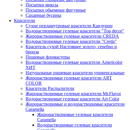
Посыпки миксы
Посыпки обьемные фигурные
Сахарные бусины
Красители
Сухие перламутровые красители Кандурин
Водорастворимые гелевые красители "Top decor"
Жирорастворимые гелевые красители CREDA
Водорастворимые гелевые красители "Creda"
Краситель сухой Настоящее золото, серебро и
бронза
Пищевые фломастеры
Водорастворимые гелевые красители Americolor
ХИТ
Натуральные пищевые красители универсальные
Жирорастворимые гелевые красители ART
COLOR
Красители Распылители
Жирорастворимые гелевые красители Mr.Flavor
Водорастворимые гелевые красители Art Color
Жирорастворимые и водорастворимые красители
Caramella
Жирорастворимые гелевые красители
Caramella
Водорастворимые гелевые красители