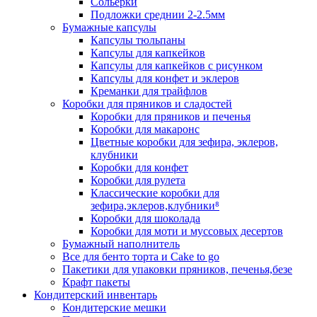
Сольерки
Подложки среднии 2-2.5мм
Бумажные капсулы
Капсулы тюльпаны
Капсулы для капкейков
Капсулы для капкейков с рисунком
Капсулы для конфет и эклеров
Креманки для трайфлов
Коробки для пряников и сладостей
Коробки для пряников и печенья
Коробки для макаронс
Цветные коробки для зефира, эклеров,
клубники
Коробки для конфет
Коробки для рулета
Классические коробки для
зефира,эклеров,клубники⁸
Коробки для шоколада
Коробки для моти и муссовых десертов
Бумажный наполнитель
Все для бенто торта и Cake to go
Пакетики для упаковки пряников, печенья,безе
Крафт пакеты
Кондитерский инвентарь
Кондитерские мешки