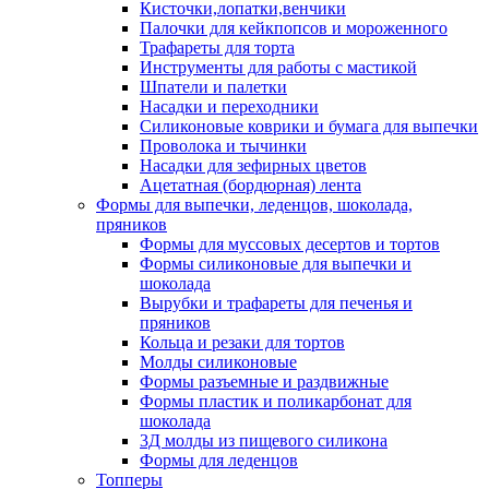
Кисточки,лопатки,венчики
Палочки для кейкпопсов и мороженного
Трафареты для торта
Инструменты для работы с мастикой
Шпатели и палетки
Насадки и переходники
Силиконовые коврики и бумага для выпечки
Проволока и тычинки
Насадки для зефирных цветов
Ацетатная (бордюрная) лента
Формы для выпечки, леденцов, шоколада,
пряников
Формы для муссовых десертов и тортов
Формы силиконовые для выпечки и
шоколада
Вырубки и трафареты для печенья и
пряников
Кольца и резаки для тортов
Молды силиконовые
Формы разъемные и раздвижные
Формы пластик и поликарбонат для
шоколада
3Д молды из пищевого силикона
Формы для леденцов
Топперы