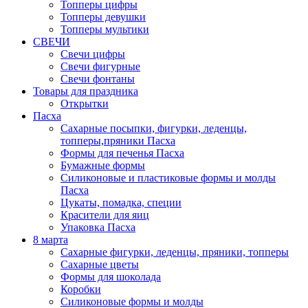
Топперы цифры
Топперы девушки
Топперы мультики
СВЕЧИ
Свечи цифры
Свечи фигурные
Свечи фонтаны
Товары для праздника
Открытки
Пасха
Сахарные посыпки, фигурки, леденцы,
топперы,пряники Пасха
Формы для печенья Пасха
Бумажные формы
Силиконовые и пластиковые формы и молды
Пасха
Цукаты, помадка, специи
Красители для яиц
Упаковка Пасха
8 марта
Сахарные фигурки, леденцы, пряники, топперы
Сахарные цветы
Формы для шоколада
Коробки
Силиконовые формы и молды