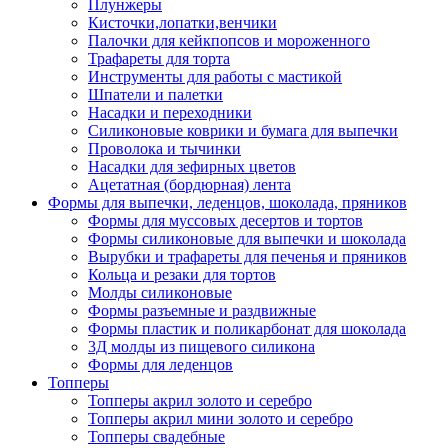
Плунжеры
Кисточки,лопатки,венчики
Палочки для кейкпопсов и мороженного
Трафареты для торта
Инструменты для работы с мастикой
Шпатели и палетки
Насадки и переходники
Силиконовые коврики и бумага для выпечки
Проволока и тычинки
Насадки для зефирных цветов
Ацетатная (бордюрная) лента
Формы для выпечки, леденцов, шоколада, пряников
Формы для муссовых десертов и тортов
Формы силиконовые для выпечки и шоколада
Вырубки и трафареты для печенья и пряников
Кольца и резаки для тортов
Молды силиконовые
Формы разъемные и раздвижные
Формы пластик и поликарбонат для шоколада
3Д молды из пищевого силикона
Формы для леденцов
Топперы
Топперы акрил золото и серебро
Топперы акрил мини золото и серебро
Топперы свадебные