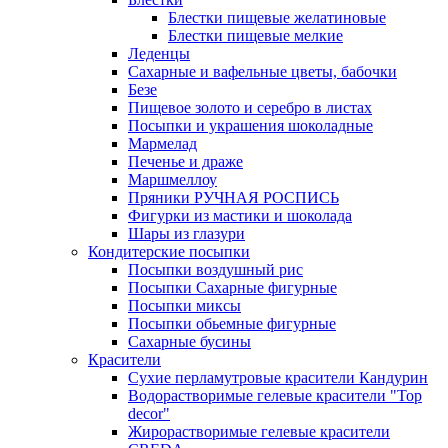
Блестки пищевые желатиновые
Блестки пищевые мелкие
Леденцы
Сахарные и вафельные цветы, бабочки
Безе
Пищевое золото и серебро в листах
Посыпки и украшения шоколадные
Мармелад
Печенье и драже
Маршмеллоу
Пряники РУЧНАЯ РОСПИСЬ
Фигурки из мастики и шоколада
Шары из глазури
Кондитерские посыпки
Посыпки воздушный рис
Посыпки Сахарные фигурные
Посыпки миксы
Посыпки обьемные фигурные
Сахарные бусины
Красители
Сухие перламутровые красители Кандурин
Водорастворимые гелевые красители "Top
decor"
Жирорастворимые гелевые красители