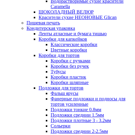
Водорастворимые сухие красители
Caramella
ШОКОЛАДНЫЙ ВЕЛЮР
Красители сухие НЕОНОВЫЕ Glican
Пищевая печать
Кондитерская упаковка
Ленты атласные и бумага тишью
Коробки для капкейков
Классические коробки
Цветные коробки
Коробки для тортов
Коробки с ручками
Коробки без ручек
Тубусы
Коробки пластик
Коробки шляпные
Подложки для тортов
Фальш ярусы
Фанерные подложки и подносы для
тортов усиленные
Подложки тонкие 0.8мм
Подложки среднии 1.5мм
Подложки плотные 3 - 3.2мм
Сольерки
Подложки среднии 2-2.5мм