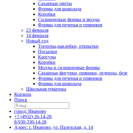
Сахарные цветы
Формы для шоколада
Коробки
Силиконовые формы и молды
Формы для печенья и пряников
23 февраля
14 февраля
Новый год
Топперы,наклейки, открытки
Посыпки
Капсулы
Коробки
Молды и силиконовые формы
Сахарные фигурки, пряники, леденцы, безе
Формы для печенья и пряников
Формы для шоколада
Школьная тематика
Корзина
Поиск
город: Иваново
+7 (4932) 26-14-28,
8-930-330-14-28
Адрес: г. Иваново, ул. Палехская, д. 14