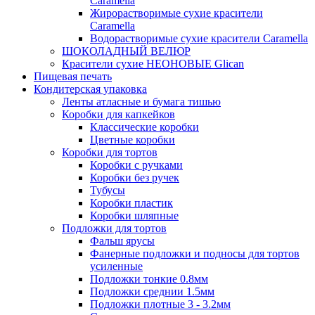
Caramella
Жирорастворимые сухие красители
Caramella
Водорастворимые сухие красители Caramella
ШОКОЛАДНЫЙ ВЕЛЮР
Красители сухие НЕОНОВЫЕ Glican
Пищевая печать
Кондитерская упаковка
Ленты атласные и бумага тишью
Коробки для капкейков
Классические коробки
Цветные коробки
Коробки для тортов
Коробки с ручками
Коробки без ручек
Тубусы
Коробки пластик
Коробки шляпные
Подложки для тортов
Фальш ярусы
Фанерные подложки и подносы для тортов
усиленные
Подложки тонкие 0.8мм
Подложки среднии 1.5мм
Подложки плотные 3 - 3.2мм