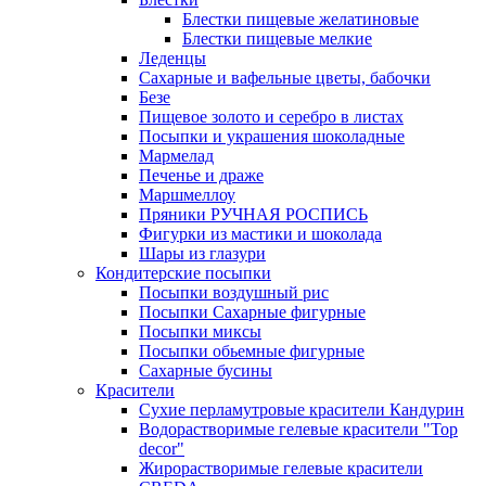
Блестки пищевые желатиновые
Блестки пищевые мелкие
Леденцы
Сахарные и вафельные цветы, бабочки
Безе
Пищевое золото и серебро в листах
Посыпки и украшения шоколадные
Мармелад
Печенье и драже
Маршмеллоу
Пряники РУЧНАЯ РОСПИСЬ
Фигурки из мастики и шоколада
Шары из глазури
Кондитерские посыпки
Посыпки воздушный рис
Посыпки Сахарные фигурные
Посыпки миксы
Посыпки обьемные фигурные
Сахарные бусины
Красители
Сухие перламутровые красители Кандурин
Водорастворимые гелевые красители "Top
decor"
Жирорастворимые гелевые красители