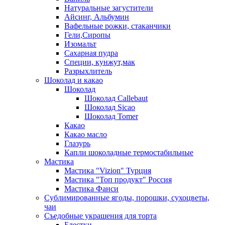
Натуральные загустители
Айсинг, Альбумин
Вафельные рожки, стаканчики
Гели,Сиропы
Изомальт
Сахарная пудра
Специи, кунжут,мак
Разрыхлитель
Шоколад и какао
Шоколад
Шоколад Callebaut
Шоколад Sicao
Шоколад Tomer
Какао
Какао масло
Глазурь
Капли шоколадные термостабильные
Мастика
Мастика "Vizion" Турция
Мастика "Топ продукт" Россия
Мастика Фанси
Сублимированные ягоды, порошки, сухоцветы,
чаи
Съедобные украшения для торта
Блестки