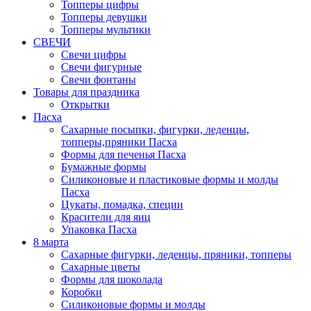
Топперы цифры
Топперы девушки
Топперы мультики
СВЕЧИ
Свечи цифры
Свечи фигурные
Свечи фонтаны
Товары для праздника
Открытки
Пасха
Сахарные посыпки, фигурки, леденцы,
топперы,пряники Пасха
Формы для печенья Пасха
Бумажные формы
Силиконовые и пластиковые формы и молды
Пасха
Цукаты, помадка, специи
Красители для яиц
Упаковка Пасха
8 марта
Сахарные фигурки, леденцы, пряники, топперы
Сахарные цветы
Формы для шоколада
Коробки
Силиконовые формы и молды