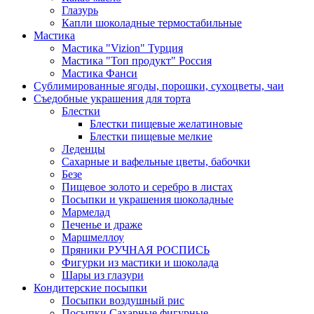
Глазурь
Капли шоколадные термостабильные
Мастика
Мастика "Vizion" Турция
Мастика "Топ продукт" Россия
Мастика Фанси
Сублимированные ягоды, порошки, сухоцветы, чаи
Съедобные украшения для торта
Блестки
Блестки пищевые желатиновые
Блестки пищевые мелкие
Леденцы
Сахарные и вафельные цветы, бабочки
Безе
Пищевое золото и серебро в листах
Посыпки и украшения шоколадные
Мармелад
Печенье и драже
Маршмеллоу
Пряники РУЧНАЯ РОСПИСЬ
Фигурки из мастики и шоколада
Шары из глазури
Кондитерские посыпки
Посыпки воздушный рис
Посыпки Сахарные фигурные