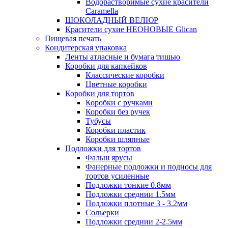
Водорастворимые сухие красители
Caramella
ШОКОЛАДНЫЙ ВЕЛЮР
Красители сухие НЕОНОВЫЕ Glican
Пищевая печать
Кондитерская упаковка
Ленты атласные и бумага тишью
Коробки для капкейков
Классические коробки
Цветные коробки
Коробки для тортов
Коробки с ручками
Коробки без ручек
Тубусы
Коробки пластик
Коробки шляпные
Подложки для тортов
Фальш ярусы
Фанерные подложки и подносы для
тортов усиленные
Подложки тонкие 0.8мм
Подложки среднии 1.5мм
Подложки плотные 3 - 3.2мм
Сольерки
Подложки среднии 2-2.5мм