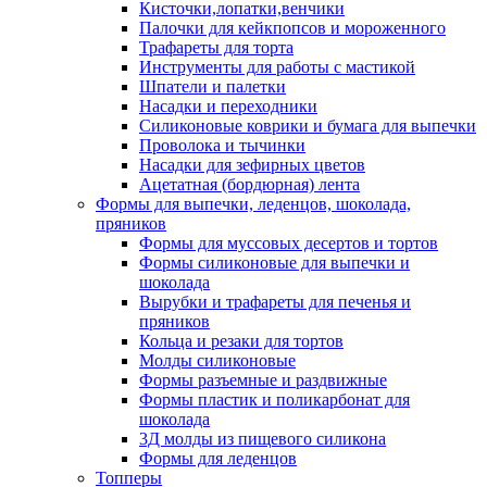
Кисточки,лопатки,венчики
Палочки для кейкпопсов и мороженного
Трафареты для торта
Инструменты для работы с мастикой
Шпатели и палетки
Насадки и переходники
Силиконовые коврики и бумага для выпечки
Проволока и тычинки
Насадки для зефирных цветов
Ацетатная (бордюрная) лента
Формы для выпечки, леденцов, шоколада,
пряников
Формы для муссовых десертов и тортов
Формы силиконовые для выпечки и
шоколада
Вырубки и трафареты для печенья и
пряников
Кольца и резаки для тортов
Молды силиконовые
Формы разъемные и раздвижные
Формы пластик и поликарбонат для
шоколада
3Д молды из пищевого силикона
Формы для леденцов
Топперы