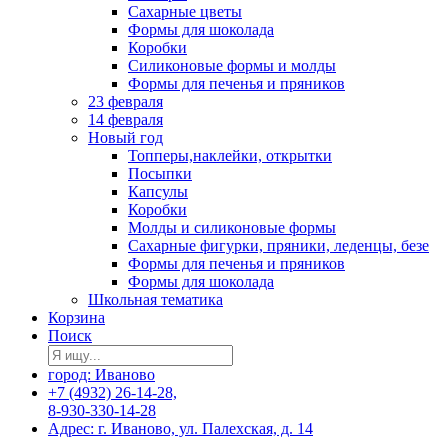
Сахарные цветы
Формы для шоколада
Коробки
Силиконовые формы и молды
Формы для печенья и пряников
23 февраля
14 февраля
Новый год
Топперы,наклейки, открытки
Посыпки
Капсулы
Коробки
Молды и силиконовые формы
Сахарные фигурки, пряники, леденцы, безе
Формы для печенья и пряников
Формы для шоколада
Школьная тематика
Корзина
Поиск
город: Иваново
+7 (4932) 26-14-28,
8-930-330-14-28
Адрес: г. Иваново, ул. Палехская, д. 14