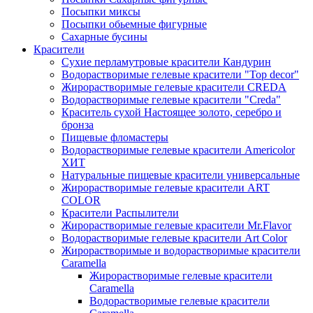
Посыпки миксы
Посыпки обьемные фигурные
Сахарные бусины
Красители
Сухие перламутровые красители Кандурин
Водорастворимые гелевые красители "Top decor"
Жирорастворимые гелевые красители CREDA
Водорастворимые гелевые красители "Creda"
Краситель сухой Настоящее золото, серебро и
бронза
Пищевые фломастеры
Водорастворимые гелевые красители Americolor
ХИТ
Натуральные пищевые красители универсальные
Жирорастворимые гелевые красители ART
COLOR
Красители Распылители
Жирорастворимые гелевые красители Mr.Flavor
Водорастворимые гелевые красители Art Color
Жирорастворимые и водорастворимые красители
Caramella
Жирорастворимые гелевые красители
Caramella
Водорастворимые гелевые красители