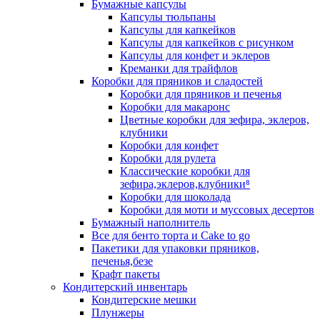
Бумажные капсулы
Капсулы тюльпаны
Капсулы для капкейков
Капсулы для капкейков с рисунком
Капсулы для конфет и эклеров
Креманки для трайфлов
Коробки для пряников и сладостей
Коробки для пряников и печенья
Коробки для макаронс
Цветные коробки для зефира, эклеров,
клубники
Коробки для конфет
Коробки для рулета
Классические коробки для
зефира,эклеров,клубники⁸
Коробки для шоколада
Коробки для моти и муссовых десертов
Бумажный наполнитель
Все для бенто торта и Cake to go
Пакетики для упаковки пряников,
печенья,безе
Крафт пакеты
Кондитерский инвентарь
Кондитерские мешки
Плунжеры