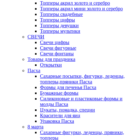
Топперы акрил золото и серебро
Топперы акрил мини золото и серебро
Топперы свадебные
Топперы цифры
Топперы девушки
Топперы мультики
СВЕЧИ
Свечи цифры
Свечи фигурные
Свечи фонтаны
Товары для праздника
Открытки
Пасха
Сахарные посыпки, фигурки, леденцы,
топперы,пряники Пасха
Формы для печенья Пасха
Бумажные формы
Силиконовые и пластиковые формы и
молды Пасха
Цукаты, помадка, специи
Красители для яиц
Упаковка Пасха
8 марта
Сахарные фигурки, леденцы, пряники,
топперы