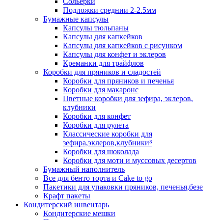
Сольерки
Подложки среднии 2-2.5мм
Бумажные капсулы
Капсулы тюльпаны
Капсулы для капкейков
Капсулы для капкейков с рисунком
Капсулы для конфет и эклеров
Креманки для трайфлов
Коробки для пряников и сладостей
Коробки для пряников и печенья
Коробки для макаронс
Цветные коробки для зефира, эклеров,
клубники
Коробки для конфет
Коробки для рулета
Классические коробки для
зефира,эклеров,клубники⁸
Коробки для шоколада
Коробки для моти и муссовых десертов
Бумажный наполнитель
Все для бенто торта и Cake to go
Пакетики для упаковки пряников, печенья,безе
Крафт пакеты
Кондитерский инвентарь
Кондитерские мешки