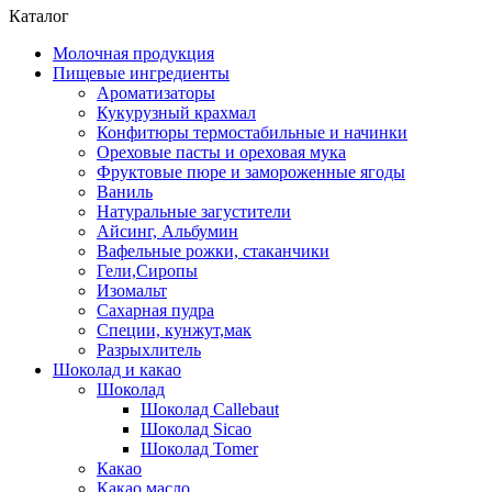
Каталог
Молочная продукция
Пищевые ингредиенты
Ароматизаторы
Кукурузный крахмал
Конфитюры термостабильные и начинки
Ореховые пасты и ореховая мука
Фруктовые пюре и замороженные ягоды
Ваниль
Натуральные загустители
Айсинг, Альбумин
Вафельные рожки, стаканчики
Гели,Сиропы
Изомальт
Сахарная пудра
Специи, кунжут,мак
Разрыхлитель
Шоколад и какао
Шоколад
Шоколад Callebaut
Шоколад Sicao
Шоколад Tomer
Какао
Какао масло