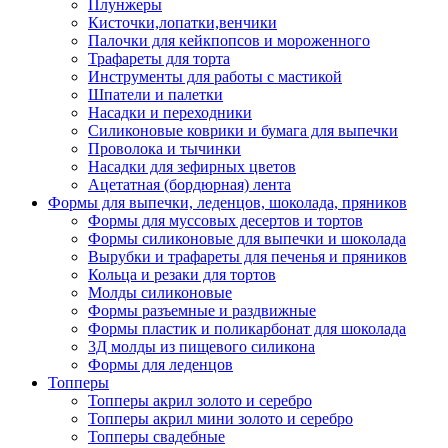
Плунжеры
Кисточки,лопатки,венчики
Палочки для кейкпопсов и мороженного
Трафареты для торта
Инструменты для работы с мастикой
Шпатели и палетки
Насадки и переходники
Силиконовые коврики и бумага для выпечки
Проволока и тычинки
Насадки для зефирных цветов
Ацетатная (бордюрная) лента
Формы для выпечки, леденцов, шоколада, пряников
Формы для муссовых десертов и тортов
Формы силиконовые для выпечки и шоколада
Вырубки и трафареты для печенья и пряников
Кольца и резаки для тортов
Молды силиконовые
Формы разъемные и раздвижные
Формы пластик и поликарбонат для шоколада
3Д молды из пищевого силикона
Формы для леденцов
Топперы
Топперы акрил золото и серебро
Топперы акрил мини золото и серебро
Топперы свадебные