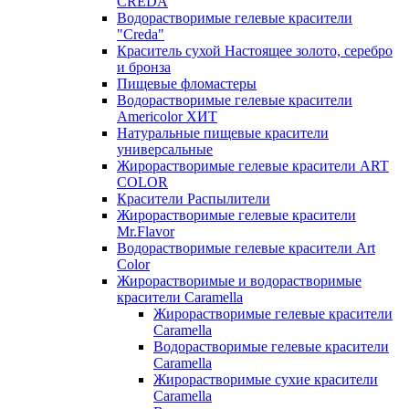
CREDA
Водорастворимые гелевые красители
"Creda"
Краситель сухой Настоящее золото, серебро
и бронза
Пищевые фломастеры
Водорастворимые гелевые красители
Americolor ХИТ
Натуральные пищевые красители
универсальные
Жирорастворимые гелевые красители ART
COLOR
Красители Распылители
Жирорастворимые гелевые красители
Mr.Flavor
Водорастворимые гелевые красители Art
Color
Жирорастворимые и водорастворимые
красители Caramella
Жирорастворимые гелевые красители
Caramella
Водорастворимые гелевые красители
Caramella
Жирорастворимые сухие красители
Caramella