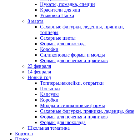
Цукаты, помадка, специи
Красители для яиц
Упаковка Пасха
8 марта
Сахарные фигурки, леденцы, пряники,
топперы
Сахарные цветы
Формы для шоколада
Коробки
Силиконовые формы и молды
Формы для печенья и пряников
23 февраля
14 февраля
Новый год
Топперы,наклейки, открытки
Посыпки
Капсулы
Коробки
Молды и силиконовые формы
Сахарные фигурки, пряники, леденцы, безе
Формы для печенья и пряников
Формы для шоколада
Школьная тематика
Корзина
Поиск