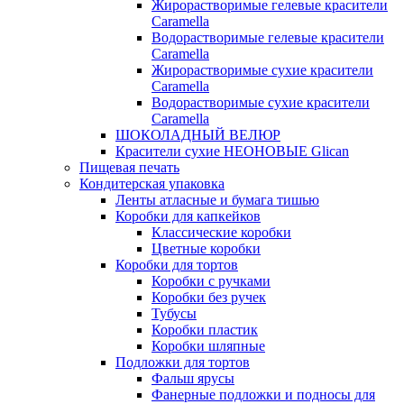
Жирорастворимые гелевые красители
Caramella
Водорастворимые гелевые красители
Caramella
Жирорастворимые сухие красители
Caramella
Водорастворимые сухие красители
Caramella
ШОКОЛАДНЫЙ ВЕЛЮР
Красители сухие НЕОНОВЫЕ Glican
Пищевая печать
Кондитерская упаковка
Ленты атласные и бумага тишью
Коробки для капкейков
Классические коробки
Цветные коробки
Коробки для тортов
Коробки с ручками
Коробки без ручек
Тубусы
Коробки пластик
Коробки шляпные
Подложки для тортов
Фальш ярусы
Фанерные подложки и подносы для