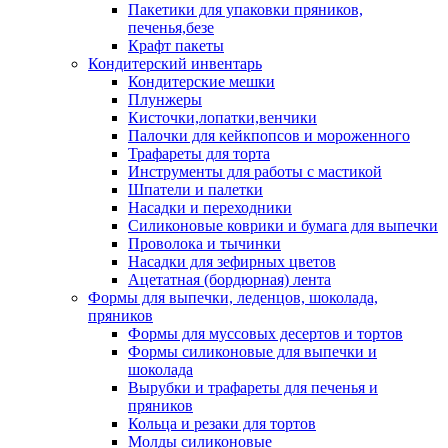
Пакетики для упаковки пряников,
печенья,безе
Крафт пакеты
Кондитерский инвентарь
Кондитерские мешки
Плунжеры
Кисточки,лопатки,венчики
Палочки для кейкпопсов и мороженного
Трафареты для торта
Инструменты для работы с мастикой
Шпатели и палетки
Насадки и переходники
Силиконовые коврики и бумага для выпечки
Проволока и тычинки
Насадки для зефирных цветов
Ацетатная (бордюрная) лента
Формы для выпечки, леденцов, шоколада,
пряников
Формы для муссовых десертов и тортов
Формы силиконовые для выпечки и
шоколада
Вырубки и трафареты для печенья и
пряников
Кольца и резаки для тортов
Молды силиконовые