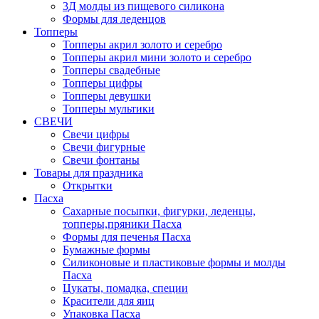
3Д молды из пищевого силикона
Формы для леденцов
Топперы
Топперы акрил золото и серебро
Топперы акрил мини золото и серебро
Топперы свадебные
Топперы цифры
Топперы девушки
Топперы мультики
СВЕЧИ
Свечи цифры
Свечи фигурные
Свечи фонтаны
Товары для праздника
Открытки
Пасха
Сахарные посыпки, фигурки, леденцы,
топперы,пряники Пасха
Формы для печенья Пасха
Бумажные формы
Силиконовые и пластиковые формы и молды
Пасха
Цукаты, помадка, специи
Красители для яиц
Упаковка Пасха