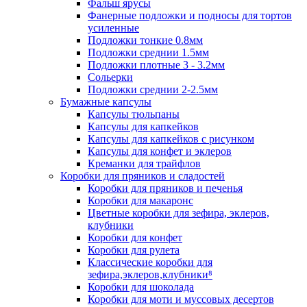
Фальш ярусы
Фанерные подложки и подносы для тортов
усиленные
Подложки тонкие 0.8мм
Подложки среднии 1.5мм
Подложки плотные 3 - 3.2мм
Сольерки
Подложки среднии 2-2.5мм
Бумажные капсулы
Капсулы тюльпаны
Капсулы для капкейков
Капсулы для капкейков с рисунком
Капсулы для конфет и эклеров
Креманки для трайфлов
Коробки для пряников и сладостей
Коробки для пряников и печенья
Коробки для макаронс
Цветные коробки для зефира, эклеров,
клубники
Коробки для конфет
Коробки для рулета
Классические коробки для
зефира,эклеров,клубники⁸
Коробки для шоколада
Коробки для моти и муссовых десертов