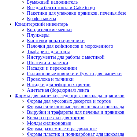
Бумажный наполнитель
Все для бенто торта и Cake to go
Пакетики для упаковки пряников, печенья,безе
Крафт пакеты
Кондитерский инвентарь
Кондитерские мешки
Плунжеры
Кисточки,лопатки,венчики
Палочки для кейкпопсов и мороженного
Трафареты для торта
Инструменты для работы с мастикой
Шпатели и палетки
Насадки и переходники
Силиконовые коврики и бумага для выпечки
Проволока и тычинки
Насадки для зефирных цветов
Ацетатная (бордюрная) лента
Формы для выпечки, леденцов, шоколада, пряников
Формы для муссовых десертов и тортов
Формы силиконовые для выпечки и шоколада
Вырубки и трафареты для печенья и пряников
Кольца и резаки для тортов
Молды силиконовые
Формы разъемные и раздвижные
Формы пластик и поликарбонат для шоколада