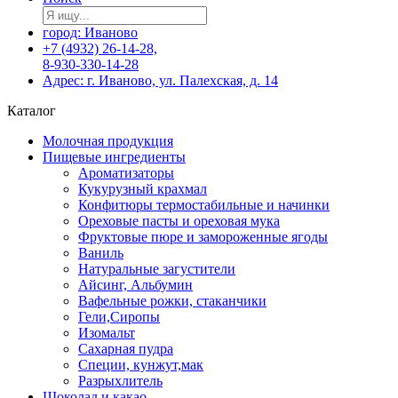
город: Иваново
+7 (4932) 26-14-28,
8-930-330-14-28
Адрес: г. Иваново, ул. Палехская, д. 14
Каталог
Молочная продукция
Пищевые ингредиенты
Ароматизаторы
Кукурузный крахмал
Конфитюры термостабильные и начинки
Ореховые пасты и ореховая мука
Фруктовые пюре и замороженные ягоды
Ваниль
Натуральные загустители
Айсинг, Альбумин
Вафельные рожки, стаканчики
Гели,Сиропы
Изомальт
Сахарная пудра
Специи, кунжут,мак
Разрыхлитель
Шоколад и какао