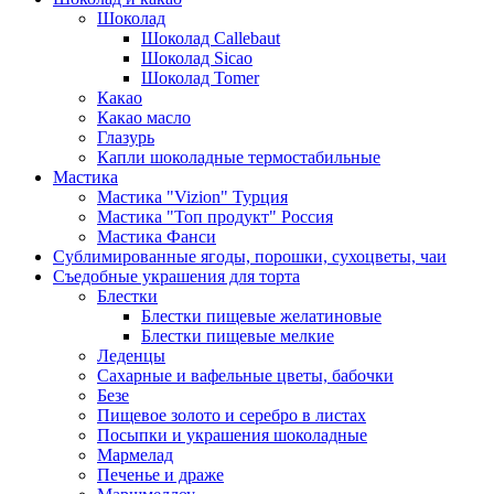
Шоколад
Шоколад Callebaut
Шоколад Sicao
Шоколад Tomer
Какао
Какао масло
Глазурь
Капли шоколадные термостабильные
Мастика
Мастика "Vizion" Турция
Мастика "Топ продукт" Россия
Мастика Фанси
Сублимированные ягоды, порошки, сухоцветы, чаи
Съедобные украшения для торта
Блестки
Блестки пищевые желатиновые
Блестки пищевые мелкие
Леденцы
Сахарные и вафельные цветы, бабочки
Безе
Пищевое золото и серебро в листах
Посыпки и украшения шоколадные
Мармелад
Печенье и драже