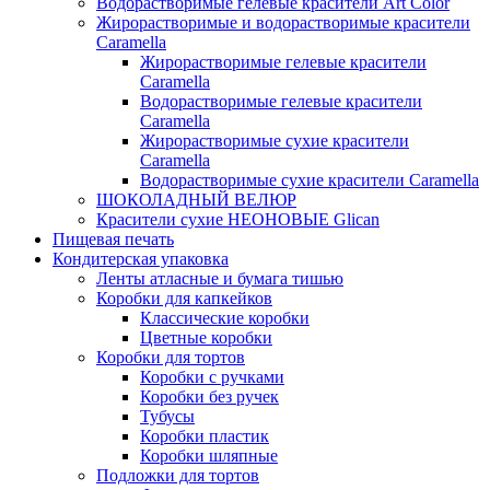
Водорастворимые гелевые красители Art Color
Жирорастворимые и водорастворимые красители
Caramella
Жирорастворимые гелевые красители
Caramella
Водорастворимые гелевые красители
Caramella
Жирорастворимые сухие красители
Caramella
Водорастворимые сухие красители Caramella
ШОКОЛАДНЫЙ ВЕЛЮР
Красители сухие НЕОНОВЫЕ Glican
Пищевая печать
Кондитерская упаковка
Ленты атласные и бумага тишью
Коробки для капкейков
Классические коробки
Цветные коробки
Коробки для тортов
Коробки с ручками
Коробки без ручек
Тубусы
Коробки пластик
Коробки шляпные
Подложки для тортов