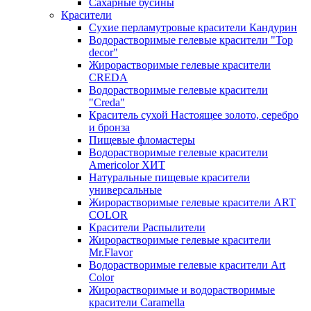
Сахарные бусины
Красители
Сухие перламутровые красители Кандурин
Водорастворимые гелевые красители "Top
decor"
Жирорастворимые гелевые красители
CREDA
Водорастворимые гелевые красители
"Creda"
Краситель сухой Настоящее золото, серебро
и бронза
Пищевые фломастеры
Водорастворимые гелевые красители
Americolor ХИТ
Натуральные пищевые красители
универсальные
Жирорастворимые гелевые красители ART
COLOR
Красители Распылители
Жирорастворимые гелевые красители
Mr.Flavor
Водорастворимые гелевые красители Art
Color
Жирорастворимые и водорастворимые
красители Caramella