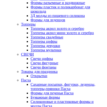
Формы разъемные и раздвижные
Формы пластик и поликарбонат для
шоколада
3Д молды из пищевого силикона
Формы для леденцов
Топперы
Топперы акрил золото и серебро
Топперы акрил мини золото и серебро
Топперы свадебные
Топперы цифры
Топперы девушки
Топперы мультики
СВЕЧИ
Свечи цифры
Свечи фигурные
Свечи фонтаны
Товары для праздника
Открытки
Пасха
Сахарные посыпки, фигурки, леденцы,
топперы,пряники Пасха
Формы для печенья Пасха
Бумажные формы
Силиконовые и пластиковые формы и
молды Пасха