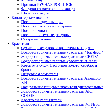
Маршмеллоу
Пряники РУЧНАЯ РОСПИСЬ
Фигурки из мастики и шоколада
Шары из глазури
Кондитерские посыпки
Посыпки воздушный рис
Посыпки Сахарные фигурные
Посыпки миксы
Посыпки обьемные фигурные
Сахарные бусины
Красители
Сухие перламутровые красители Кандурин
Водорастворимые гелевые красители "Top decor"
Жирорастворимые гелевые красители CREDA
Водорастворимые гелевые красители "Creda"
Краситель сухой Настоящее золото, серебро и
бронза
Пищевые фломастеры
Водорастворимые гелевые красители Americolor
ХИТ
Натуральные пищевые красители универсальные
Жирорастворимые гелевые красители ART
COLOR
Красители Распылители
Жирорастворимые гелевые красители Mr.Flavor