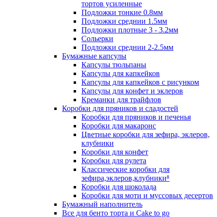
тортов усиленные
Подложки тонкие 0.8мм
Подложки среднии 1.5мм
Подложки плотные 3 - 3.2мм
Сольерки
Подложки среднии 2-2.5мм
Бумажные капсулы
Капсулы тюльпаны
Капсулы для капкейков
Капсулы для капкейков с рисунком
Капсулы для конфет и эклеров
Креманки для трайфлов
Коробки для пряников и сладостей
Коробки для пряников и печенья
Коробки для макаронс
Цветные коробки для зефира, эклеров,
клубники
Коробки для конфет
Коробки для рулета
Классические коробки для
зефира,эклеров,клубники⁸
Коробки для шоколада
Коробки для моти и муссовых десертов
Бумажный наполнитель
Все для бенто торта и Cake to go