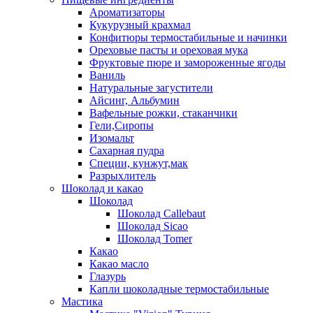
Ароматизаторы
Кукурузный крахмал
Конфитюры термостабильные и начинки
Ореховые пасты и ореховая мука
Фруктовые пюре и замороженные ягоды
Ваниль
Натуральные загустители
Айсинг, Альбумин
Вафельные рожки, стаканчики
Гели,Сиропы
Изомальт
Сахарная пудра
Специи, кунжут,мак
Разрыхлитель
Шоколад и какао
Шоколад
Шоколад Callebaut
Шоколад Sicao
Шоколад Tomer
Какао
Какао масло
Глазурь
Капли шоколадные термостабильные
Мастика