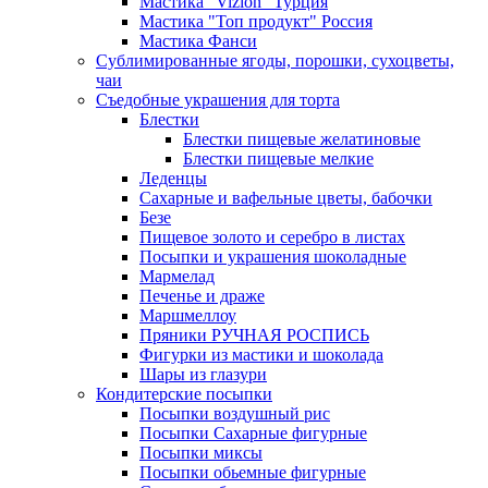
Мастика "Vizion" Турция
Мастика "Топ продукт" Россия
Мастика Фанси
Сублимированные ягоды, порошки, сухоцветы,
чаи
Съедобные украшения для торта
Блестки
Блестки пищевые желатиновые
Блестки пищевые мелкие
Леденцы
Сахарные и вафельные цветы, бабочки
Безе
Пищевое золото и серебро в листах
Посыпки и украшения шоколадные
Мармелад
Печенье и драже
Маршмеллоу
Пряники РУЧНАЯ РОСПИСЬ
Фигурки из мастики и шоколада
Шары из глазури
Кондитерские посыпки
Посыпки воздушный рис
Посыпки Сахарные фигурные
Посыпки миксы
Посыпки обьемные фигурные