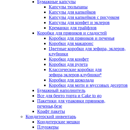
Бумажные капсулы
Капсулы тюльпаны
Капсулы для капкейков
Капсулы для капкейков с рисунком
Капсулы для конфет и эклеров
Креманки для трайфлов
Коробки для пряников и сладостей
Коробки для пряников и печенья
Коробки для макаронс
Цветные коробки для зефира, эклеров,
клубники
Коробки для конфет
Коробки для рулета
Классические коробки для
зефира,эклеров,клубники⁸
Коробки для шоколада
Коробки для моти и муссовых десертов
Бумажный наполнитель
Все для бенто торта и Cake to go
Пакетики для упаковки пряников,
печенья,безе
Крафт пакеты
Кондитерский инвентарь
Кондитерские мешки
Плунжеры