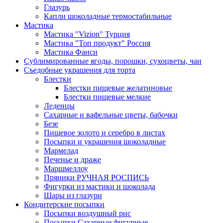
Глазурь
Капли шоколадные термостабильные
Мастика
Мастика "Vizion" Турция
Мастика "Топ продукт" Россия
Мастика Фанси
Сублимированные ягоды, порошки, сухоцветы, чаи
Съедобные украшения для торта
Блестки
Блестки пищевые желатиновые
Блестки пищевые мелкие
Леденцы
Сахарные и вафельные цветы, бабочки
Безе
Пищевое золото и серебро в листах
Посыпки и украшения шоколадные
Мармелад
Печенье и драже
Маршмеллоу
Пряники РУЧНАЯ РОСПИСЬ
Фигурки из мастики и шоколада
Шары из глазури
Кондитерские посыпки
Посыпки воздушный рис
Посыпки Сахарные фигурные