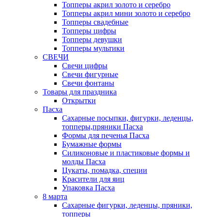
Топперы акрил золото и серебро
Топперы акрил мини золото и серебро
Топперы свадебные
Топперы цифры
Топперы девушки
Топперы мультики
СВЕЧИ
Свечи цифры
Свечи фигурные
Свечи фонтаны
Товары для праздника
Открытки
Пасха
Сахарные посыпки, фигурки, леденцы,
топперы,пряники Пасха
Формы для печенья Пасха
Бумажные формы
Силиконовые и пластиковые формы и
молды Пасха
Цукаты, помадка, специи
Красители для яиц
Упаковка Пасха
8 марта
Сахарные фигурки, леденцы, пряники,
топперы