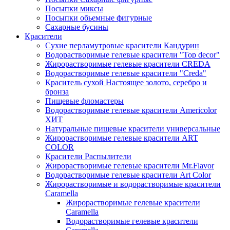
Посыпки миксы
Посыпки обьемные фигурные
Сахарные бусины
Красители
Сухие перламутровые красители Кандурин
Водорастворимые гелевые красители "Top decor"
Жирорастворимые гелевые красители CREDA
Водорастворимые гелевые красители "Creda"
Краситель сухой Настоящее золото, серебро и
бронза
Пищевые фломастеры
Водорастворимые гелевые красители Americolor
ХИТ
Натуральные пищевые красители универсальные
Жирорастворимые гелевые красители ART
COLOR
Красители Распылители
Жирорастворимые гелевые красители Mr.Flavor
Водорастворимые гелевые красители Art Color
Жирорастворимые и водорастворимые красители
Caramella
Жирорастворимые гелевые красители
Caramella
Водорастворимые гелевые красители