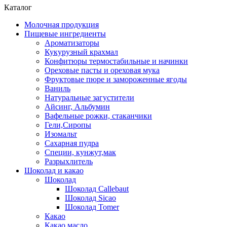
Каталог
Молочная продукция
Пищевые ингредиенты
Ароматизаторы
Кукурузный крахмал
Конфитюры термостабильные и начинки
Ореховые пасты и ореховая мука
Фруктовые пюре и замороженные ягоды
Ваниль
Натуральные загустители
Айсинг, Альбумин
Вафельные рожки, стаканчики
Гели,Сиропы
Изомальт
Сахарная пудра
Специи, кунжут,мак
Разрыхлитель
Шоколад и какао
Шоколад
Шоколад Callebaut
Шоколад Sicao
Шоколад Tomer
Какао
Какао масло