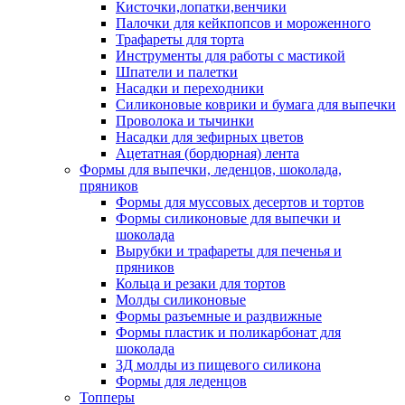
Кисточки,лопатки,венчики
Палочки для кейкпопсов и мороженного
Трафареты для торта
Инструменты для работы с мастикой
Шпатели и палетки
Насадки и переходники
Силиконовые коврики и бумага для выпечки
Проволока и тычинки
Насадки для зефирных цветов
Ацетатная (бордюрная) лента
Формы для выпечки, леденцов, шоколада,
пряников
Формы для муссовых десертов и тортов
Формы силиконовые для выпечки и
шоколада
Вырубки и трафареты для печенья и
пряников
Кольца и резаки для тортов
Молды силиконовые
Формы разъемные и раздвижные
Формы пластик и поликарбонат для
шоколада
3Д молды из пищевого силикона
Формы для леденцов
Топперы