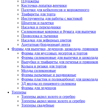
Плунжеры
Кисточки,лопатки,венчики
Палочки для кейкпопсов и мороженного
Трафареты для торта
Инструменты для работы с мастикой
Шпатели и палетки
Насадки и переходники
Силиконовые коврики и бумага для выпечки
Проволока и тычинки
Насадки для зефирных цветов
Ацетатная (бордюрная) лента
Формы для выпечки, леденцов, шоколада, пряников
Формы для муссовых десертов и тортов
Формы силиконовые для выпечки и шоколада
Вырубки и трафареты для печенья и пряников
Кольца и резаки для тортов
Молды силиконовые
Формы разъемные и раздвижные
Формы пластик и поликарбонат для шоколада
3Д молды из пищевого силикона
Формы для леденцов
Топперы
Топперы акрил золото и серебро
Топперы акрил мини золото и серебро
Топперы свадебные