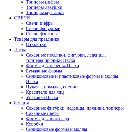
Топперы цифры
Топперы девушки
Топперы мультики
СВЕЧИ
Свечи цифры
Свечи фигурные
Свечи фонтаны
Товары для праздника
Открытки
Пасха
Сахарные посыпки, фигурки, леденцы,
топперы,пряники Пасха
Формы для печенья Пасха
Бумажные формы
Силиконовые и пластиковые формы и молды
Пасха
Цукаты, помадка, специи
Красители для яиц
Упаковка Пасха
8 марта
Сахарные фигурки, леденцы, пряники, топперы
Сахарные цветы
Формы для шоколада
Коробки
Силиконовые формы и молды