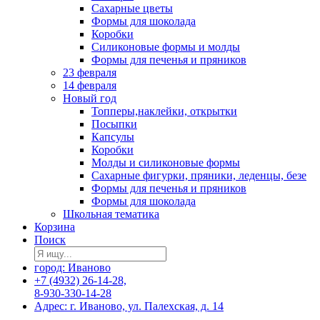
Сахарные цветы
Формы для шоколада
Коробки
Силиконовые формы и молды
Формы для печенья и пряников
23 февраля
14 февраля
Новый год
Топперы,наклейки, открытки
Посыпки
Капсулы
Коробки
Молды и силиконовые формы
Сахарные фигурки, пряники, леденцы, безе
Формы для печенья и пряников
Формы для шоколада
Школьная тематика
Корзина
Поиск
город: Иваново
+7 (4932) 26-14-28,
8-930-330-14-28
Адрес: г. Иваново, ул. Палехская, д. 14