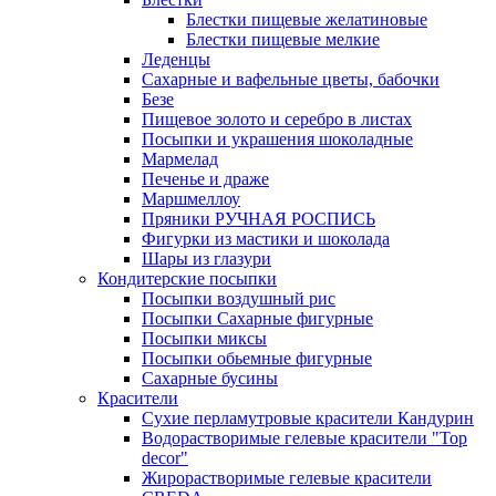
Блестки пищевые желатиновые
Блестки пищевые мелкие
Леденцы
Сахарные и вафельные цветы, бабочки
Безе
Пищевое золото и серебро в листах
Посыпки и украшения шоколадные
Мармелад
Печенье и драже
Маршмеллоу
Пряники РУЧНАЯ РОСПИСЬ
Фигурки из мастики и шоколада
Шары из глазури
Кондитерские посыпки
Посыпки воздушный рис
Посыпки Сахарные фигурные
Посыпки миксы
Посыпки обьемные фигурные
Сахарные бусины
Красители
Сухие перламутровые красители Кандурин
Водорастворимые гелевые красители "Top
decor"
Жирорастворимые гелевые красители