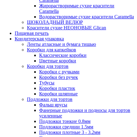
Caramella
Жирорастворимые сухие красители
Caramella
Водорастворимые сухие красители Caramella
ШОКОЛАДНЫЙ ВЕЛЮР
Красители сухие НЕОНОВЫЕ Glican
Пищевая печать
Кондитерская упаковка
Ленты атласные и бумага тишью
Коробки для капкейков
Классические коробки
Цветные коробки
Коробки для тортов
Коробки с ручками
Коробки без ручек
Тубусы
Коробки пластик
Коробки шляпные
Подложки для тортов
Фальш ярусы
Фанерные подложки и подносы для тортов
усиленные
Подложки тонкие 0.8мм
Подложки среднии 1.5мм
Подложки плотные 3 - 3.2мм