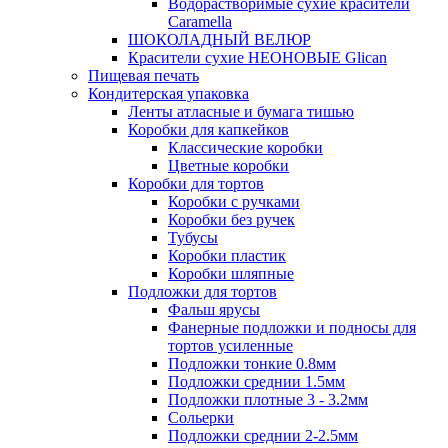
Водорастворимые сухие красители
Caramella
ШОКОЛАДНЫЙ ВЕЛЮР
Красители сухие НЕОНОВЫЕ Glican
Пищевая печать
Кондитерская упаковка
Ленты атласные и бумага тишью
Коробки для капкейков
Классические коробки
Цветные коробки
Коробки для тортов
Коробки с ручками
Коробки без ручек
Тубусы
Коробки пластик
Коробки шляпные
Подложки для тортов
Фальш ярусы
Фанерные подложки и подносы для
тортов усиленные
Подложки тонкие 0.8мм
Подложки среднии 1.5мм
Подложки плотные 3 - 3.2мм
Сольерки
Подложки среднии 2-2.5мм