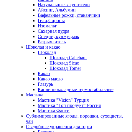
Натуральные загустители
Айсинг, Альбумин
Вафельные рожки, стаканчики
Гели,Сиропы
Изомальт
Сахарная пудра
Специи, кунжут,мак
Разрыхлитель
Шоколад и какао
Шоколад
Шоколад Callebaut
Шоколад Sicao
Шоколад Tomer
Какао
Какао масло
Глазурь
Капли шоколадные термостабильные
Мастика
Мастика "Vizion" Турция
Мастика "Топ продукт" Россия
Мастика Фанси
Сублимированные ягоды, порошки, сухоцветы,
чаи
Съедобные украшения для торта
Блестки