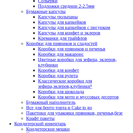
Сольерки
Подложки среднии 2-2.5мм
Бумажные капсулы
Капсулы тюльпаны
Капсулы для капкейков
Капсулы для капкейков с рисунком
Капсулы для конфет и эклеров
Креманки для трайфлов
Коробки для пряников и сладостей
Коробки для пряников и печенья
Коробки для макаронс
Цветные коробки для зефира, эклеров,
клубники
Коробки для конфет
Коробки для рулета
Классические коробки для
зефира,эклеров,клубники⁸
Коробки для шоколада
Коробки для моти и муссовых десертов
Бумажный наполнитель
Все для бенто торта и Cake to go
Пакетики для упаковки пряников, печенья,безе
Крафт пакеты
Кондитерский инвентарь
Кондитерские мешки