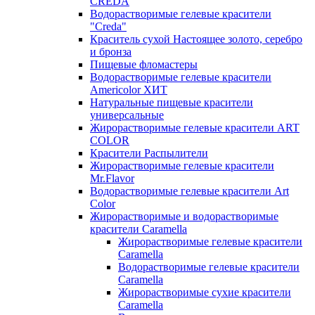
CREDA
Водорастворимые гелевые красители
"Creda"
Краситель сухой Настоящее золото, серебро
и бронза
Пищевые фломастеры
Водорастворимые гелевые красители
Americolor ХИТ
Натуральные пищевые красители
универсальные
Жирорастворимые гелевые красители ART
COLOR
Красители Распылители
Жирорастворимые гелевые красители
Mr.Flavor
Водорастворимые гелевые красители Art
Color
Жирорастворимые и водорастворимые
красители Caramella
Жирорастворимые гелевые красители
Caramella
Водорастворимые гелевые красители
Caramella
Жирорастворимые сухие красители
Caramella