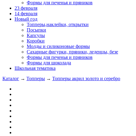
Формы для печенья и пряников
23 февраля
14 февраля
Новый год
Топперы,наклейки, открытки
Посыпки
Капсулы
Коробки
Молды и силиконовые формы
Сахарные фигурки, пряники, леденцы, безе
Формы для печенья и пряников
Формы для шоколада
Школьная тематика
Каталог
→
Топперы
→
Топперы акрил золото и серебро