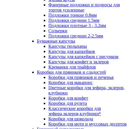
Фанерные подложки и подносы для
тортов усиленные
Подложки тонкие 0.8мм
Подложки среднии 1.5мм
Подложки плотные 3 - 3.2мм
Сольерки
Подложки среднии 2-2.5мм
Бумажные капсулы
Капсулы тюльпаны
Капсулы для капкейков
Капсулы для капкейков с рисунком
Капсулы для конфет и эклеров
Креманки для трайфлов
Коробки для пряников и сладостей
Коробки для пряников и печенья
Коробки для макаронс
Цветные коробки для зефира, эклеров,
клубники
Коробки для конфет
Коробки для рулета
Классические коробки для
зефира,эклеров,клубники⁸
Коробки для шоколада
Коробки для моти и муссовых десертов