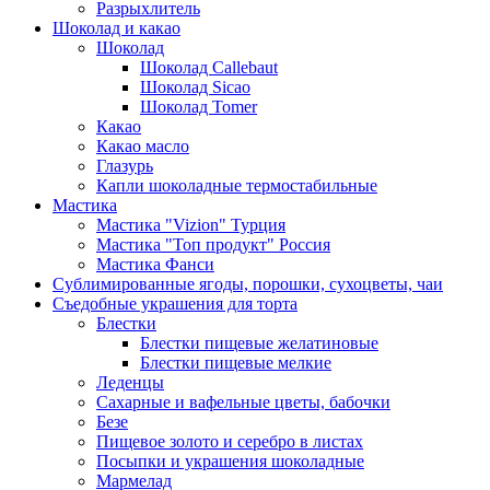
Разрыхлитель
Шоколад и какао
Шоколад
Шоколад Callebaut
Шоколад Sicao
Шоколад Tomer
Какао
Какао масло
Глазурь
Капли шоколадные термостабильные
Мастика
Мастика "Vizion" Турция
Мастика "Топ продукт" Россия
Мастика Фанси
Сублимированные ягоды, порошки, сухоцветы, чаи
Съедобные украшения для торта
Блестки
Блестки пищевые желатиновые
Блестки пищевые мелкие
Леденцы
Сахарные и вафельные цветы, бабочки
Безе
Пищевое золото и серебро в листах
Посыпки и украшения шоколадные
Мармелад