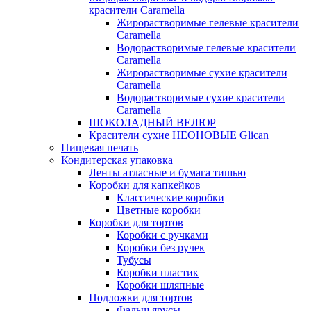
красители Caramella
Жирорастворимые гелевые красители
Caramella
Водорастворимые гелевые красители
Caramella
Жирорастворимые сухие красители
Caramella
Водорастворимые сухие красители
Caramella
ШОКОЛАДНЫЙ ВЕЛЮР
Красители сухие НЕОНОВЫЕ Glican
Пищевая печать
Кондитерская упаковка
Ленты атласные и бумага тишью
Коробки для капкейков
Классические коробки
Цветные коробки
Коробки для тортов
Коробки с ручками
Коробки без ручек
Тубусы
Коробки пластик
Коробки шляпные
Подложки для тортов
Фальш ярусы