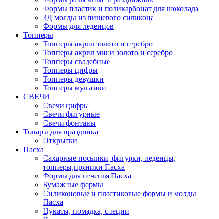
Формы пластик и поликарбонат для шоколада
3Д молды из пищевого силикона
Формы для леденцов
Топперы
Топперы акрил золото и серебро
Топперы акрил мини золото и серебро
Топперы свадебные
Топперы цифры
Топперы девушки
Топперы мультики
СВЕЧИ
Свечи цифры
Свечи фигурные
Свечи фонтаны
Товары для праздника
Открытки
Пасха
Сахарные посыпки, фигурки, леденцы,
топперы,пряники Пасха
Формы для печенья Пасха
Бумажные формы
Силиконовые и пластиковые формы и молды
Пасха
Цукаты, помадка, специи