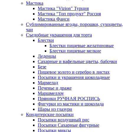
Мастика
Мастика "Vizion" Турция
Мастика "Топ продукт" Россия
Мастика Фанси
Сублимированные ягоды, порошки, сухоцветы,
чаи
Съедобные украшения для торта
Блестки
Блестки пищевые желатиновые
Блестки пищевые мелкие
Леденцы
Сахарные и вафельные цветы, бабочки
Безе
Пищевое золото и серебро в листах
Посыпки и украшения шоколадные
Мармелад
Печенье и драже
Маршмеллоу
Пряники РУЧНАЯ РОСПИСЬ
Фигурки из мастики и шоколада
Шары из глазури
Кондитерские посыпки
Посыпки воздушный рис
Посыпки Сахарные фигурные
Посыпки миксы