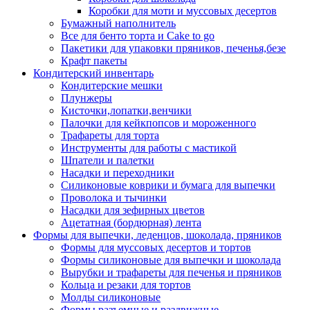
Коробки для моти и муссовых десертов
Бумажный наполнитель
Все для бенто торта и Cake to go
Пакетики для упаковки пряников, печенья,безе
Крафт пакеты
Кондитерский инвентарь
Кондитерские мешки
Плунжеры
Кисточки,лопатки,венчики
Палочки для кейкпопсов и мороженного
Трафареты для торта
Инструменты для работы с мастикой
Шпатели и палетки
Насадки и переходники
Силиконовые коврики и бумага для выпечки
Проволока и тычинки
Насадки для зефирных цветов
Ацетатная (бордюрная) лента
Формы для выпечки, леденцов, шоколада, пряников
Формы для муссовых десертов и тортов
Формы силиконовые для выпечки и шоколада
Вырубки и трафареты для печенья и пряников
Кольца и резаки для тортов
Молды силиконовые
Формы разъемные и раздвижные