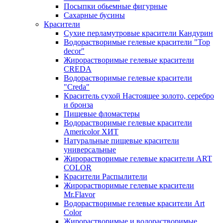
Посыпки обьемные фигурные
Сахарные бусины
Красители
Сухие перламутровые красители Кандурин
Водорастворимые гелевые красители "Top
decor"
Жирорастворимые гелевые красители
CREDA
Водорастворимые гелевые красители
"Creda"
Краситель сухой Настоящее золото, серебро
и бронза
Пищевые фломастеры
Водорастворимые гелевые красители
Americolor ХИТ
Натуральные пищевые красители
универсальные
Жирорастворимые гелевые красители ART
COLOR
Красители Распылители
Жирорастворимые гелевые красители
Mr.Flavor
Водорастворимые гелевые красители Art
Color
Жирорастворимые и водорастворимые