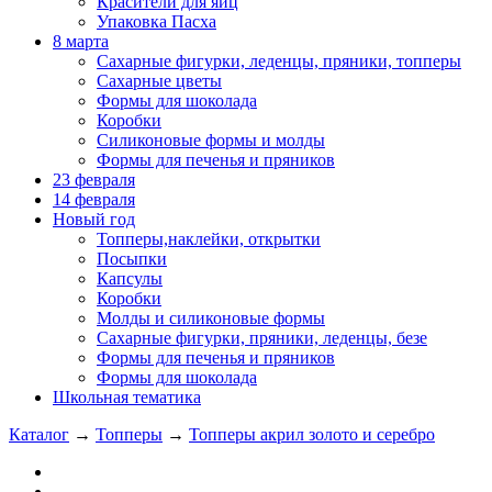
Красители для яиц
Упаковка Пасха
8 марта
Сахарные фигурки, леденцы, пряники, топперы
Сахарные цветы
Формы для шоколада
Коробки
Силиконовые формы и молды
Формы для печенья и пряников
23 февраля
14 февраля
Новый год
Топперы,наклейки, открытки
Посыпки
Капсулы
Коробки
Молды и силиконовые формы
Сахарные фигурки, пряники, леденцы, безе
Формы для печенья и пряников
Формы для шоколада
Школьная тематика
Каталог
→
Топперы
→
Топперы акрил золото и серебро