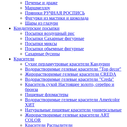
Печенье и драже
Маршмеллоу
Пряники РУЧНАЯ РОСПИСЬ
Фигурки из мастики и шоколада
Шары из глазури
Кондитерские посыпки
Посыпки воздушный рис
Посыпки Сахарные фигурные
Посыпки миксы
Посыпки обьемные фигурные
Сахарные бусины
Красители
Сухие перламутровые красители Кандурин
Водорастворимые гелевые красители "Top decor"
Жирорастворимые гелевые красители CREDA
Водорастворимые гелевые красители "Creda"
Краситель сухой Настоящее золото, серебро и
бронза
Пищевые фломастеры
Водорастворимые гелевые красители Americolor
ХИТ
Натуральные пищевые красители универсальные
Жирорастворимые гелевые красители ART
COLOR
Красители Распылители