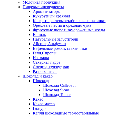
Молочная продукция
Пищевые ингредиенты
Ароматизаторы
Кукурузный крахмал
Конфитюры термостабильные и начинки
Ореховые пасты и ореховая мука
Фруктовые пюре и замороженные ягоды
Ваниль
Натуральные загустители
Айсинг, Альбумин
Вафельные рожки, стаканчики
Гели,Сиропы
Изомальт
Сахарная пудра
Специи, кунжут,мак
Разрыхлитель
Шоколад и какао
Шоколад
Шоколад Callebaut
Шоколад Sicao
Шоколад Tomer
Какао
Какао масло
Глазурь
Капли шоколадные термостабильные