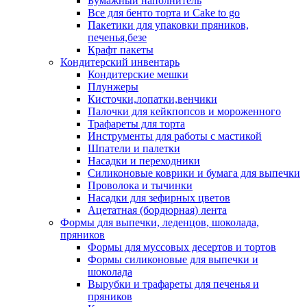
Бумажный наполнитель
Все для бенто торта и Cake to go
Пакетики для упаковки пряников,
печенья,безе
Крафт пакеты
Кондитерский инвентарь
Кондитерские мешки
Плунжеры
Кисточки,лопатки,венчики
Палочки для кейкпопсов и мороженного
Трафареты для торта
Инструменты для работы с мастикой
Шпатели и палетки
Насадки и переходники
Силиконовые коврики и бумага для выпечки
Проволока и тычинки
Насадки для зефирных цветов
Ацетатная (бордюрная) лента
Формы для выпечки, леденцов, шоколада,
пряников
Формы для муссовых десертов и тортов
Формы силиконовые для выпечки и
шоколада
Вырубки и трафареты для печенья и
пряников