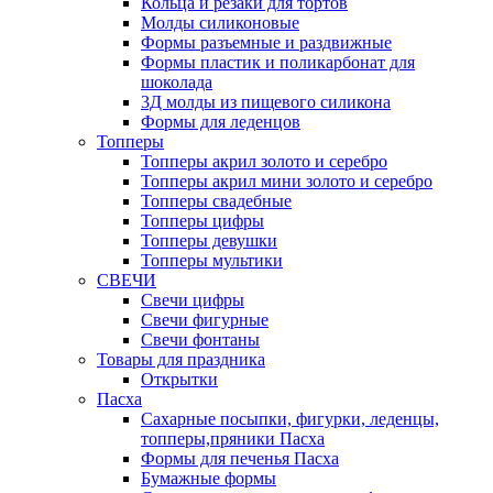
Кольца и резаки для тортов
Молды силиконовые
Формы разъемные и раздвижные
Формы пластик и поликарбонат для
шоколада
3Д молды из пищевого силикона
Формы для леденцов
Топперы
Топперы акрил золото и серебро
Топперы акрил мини золото и серебро
Топперы свадебные
Топперы цифры
Топперы девушки
Топперы мультики
СВЕЧИ
Свечи цифры
Свечи фигурные
Свечи фонтаны
Товары для праздника
Открытки
Пасха
Сахарные посыпки, фигурки, леденцы,
топперы,пряники Пасха
Формы для печенья Пасха
Бумажные формы