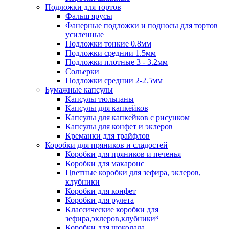
Подложки для тортов
Фальш ярусы
Фанерные подложки и подносы для тортов
усиленные
Подложки тонкие 0.8мм
Подложки среднии 1.5мм
Подложки плотные 3 - 3.2мм
Сольерки
Подложки среднии 2-2.5мм
Бумажные капсулы
Капсулы тюльпаны
Капсулы для капкейков
Капсулы для капкейков с рисунком
Капсулы для конфет и эклеров
Креманки для трайфлов
Коробки для пряников и сладостей
Коробки для пряников и печенья
Коробки для макаронс
Цветные коробки для зефира, эклеров,
клубники
Коробки для конфет
Коробки для рулета
Классические коробки для
зефира,эклеров,клубники⁸
Коробки для шоколада