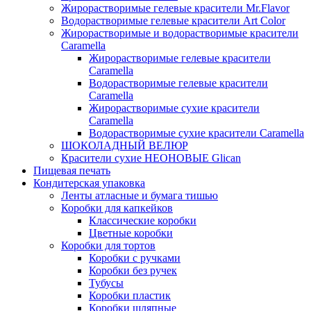
Жирорастворимые гелевые красители Mr.Flavor
Водорастворимые гелевые красители Art Color
Жирорастворимые и водорастворимые красители
Caramella
Жирорастворимые гелевые красители
Caramella
Водорастворимые гелевые красители
Caramella
Жирорастворимые сухие красители
Caramella
Водорастворимые сухие красители Caramella
ШОКОЛАДНЫЙ ВЕЛЮР
Красители сухие НЕОНОВЫЕ Glican
Пищевая печать
Кондитерская упаковка
Ленты атласные и бумага тишью
Коробки для капкейков
Классические коробки
Цветные коробки
Коробки для тортов
Коробки с ручками
Коробки без ручек
Тубусы
Коробки пластик
Коробки шляпные