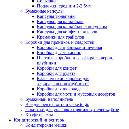
Сольерки
Подложки среднии 2-2.5мм
Бумажные капсулы
Капсулы тюльпаны
Капсулы для капкейков
Капсулы для капкейков с рисунком
Капсулы для конфет и эклеров
Креманки для трайфлов
Коробки для пряников и сладостей
Коробки для пряников и печенья
Коробки для макаронс
Цветные коробки для зефира, эклеров,
клубники
Коробки для конфет
Коробки для рулета
Классические коробки для
зефира,эклеров,клубники⁸
Коробки для шоколада
Коробки для моти и муссовых десертов
Бумажный наполнитель
Все для бенто торта и Cake to go
Пакетики для упаковки пряников, печенья,безе
Крафт пакеты
Кондитерский инвентарь
Кондитерские мешки