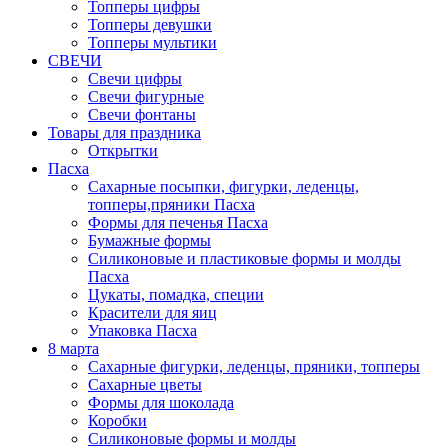
Топперы цифры
Топперы девушки
Топперы мультики
СВЕЧИ
Свечи цифры
Свечи фигурные
Свечи фонтаны
Товары для праздника
Открытки
Пасха
Сахарные посыпки, фигурки, леденцы,
топперы,пряники Пасха
Формы для печенья Пасха
Бумажные формы
Силиконовые и пластиковые формы и молды
Пасха
Цукаты, помадка, специи
Красители для яиц
Упаковка Пасха
8 марта
Сахарные фигурки, леденцы, пряники, топперы
Сахарные цветы
Формы для шоколада
Коробки
Силиконовые формы и молды