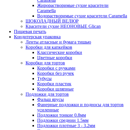
Caramella
Жирорастворимые сухие красители
Caramella
Водорастворимые сухие красители Caramella
ШОКОЛАДНЫЙ ВЕЛЮР
Красители сухие НЕОНОВЫЕ Glican
Пищевая печать
Кондитерская упаковка
Ленты атласные и бумага тишью
Коробки для капкейков
Классические коробки
Цветные коробки
Коробки для тортов
Коробки с ручками
Коробки без ручек
Тубусы
Коробки пластик
Коробки шляпные
Подложки для тортов
Фальш ярусы
Фанерные подложки и подносы для тортов
усиленные
Подложки тонкие 0.8мм
Подложки среднии 1.5мм
Подложки плотные 3 - 3.2мм