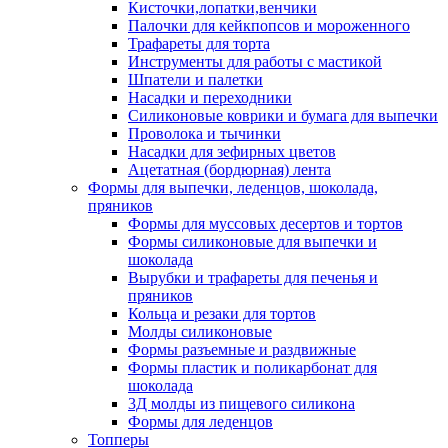
Кисточки,лопатки,венчики
Палочки для кейкпопсов и мороженного
Трафареты для торта
Инструменты для работы с мастикой
Шпатели и палетки
Насадки и переходники
Силиконовые коврики и бумага для выпечки
Проволока и тычинки
Насадки для зефирных цветов
Ацетатная (бордюрная) лента
Формы для выпечки, леденцов, шоколада,
пряников
Формы для муссовых десертов и тортов
Формы силиконовые для выпечки и
шоколада
Вырубки и трафареты для печенья и
пряников
Кольца и резаки для тортов
Молды силиконовые
Формы разъемные и раздвижные
Формы пластик и поликарбонат для
шоколада
3Д молды из пищевого силикона
Формы для леденцов
Топперы