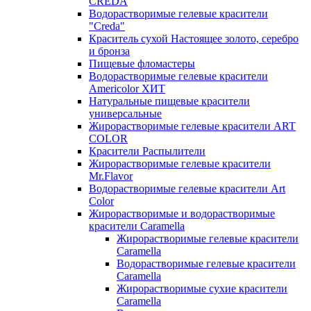
CREDA
Водорастворимые гелевые красители
"Creda"
Краситель сухой Настоящее золото, серебро
и бронза
Пищевые фломастеры
Водорастворимые гелевые красители
Americolor ХИТ
Натуральные пищевые красители
универсальные
Жирорастворимые гелевые красители ART
COLOR
Красители Распылители
Жирорастворимые гелевые красители
Mr.Flavor
Водорастворимые гелевые красители Art
Color
Жирорастворимые и водорастворимые
красители Caramella
Жирорастворимые гелевые красители
Caramella
Водорастворимые гелевые красители
Caramella
Жирорастворимые сухие красители
Caramella