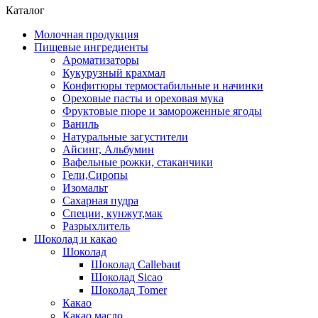
Каталог
Молочная продукция
Пищевые ингредиенты
Ароматизаторы
Кукурузный крахмал
Конфитюры термостабильные и начинки
Ореховые пасты и ореховая мука
Фруктовые пюре и замороженные ягоды
Ваниль
Натуральные загустители
Айсинг, Альбумин
Вафельные рожки, стаканчики
Гели,Сиропы
Изомальт
Сахарная пудра
Специи, кунжут,мак
Разрыхлитель
Шоколад и какао
Шоколад
Шоколад Callebaut
Шоколад Sicao
Шоколад Tomer
Какао
Какао масло