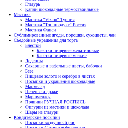
Глазурь
Капли шоколадные термостабильные
Мастика
Мастика "Vizion" Турция
Мастика "Топ продукт" Россия
Мастика Фанси
Сублимированные ягоды, порошки, сухоцветы, чаи
Съедобные украшения для торта
Блестки
Блестки пищевые желатиновые
Блестки пищевые мелкие
Леденцы
Сахарные и вафельные цветы, бабочки
Безе
Пищевое золото и серебро в листах
Посыпки и украшения шоколадные
Мармелад
Печенье и драже
Маршмеллоу
Пряники РУЧНАЯ РОСПИСЬ
Фигурки из мастики и шоколада
Шары из глазури
Кондитерские посыпки
Посыпки воздушный рис
Посыпки Сахарные фигурные