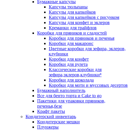
Бумажные капсулы
Капсулы тюльпаны
Капсулы для капкейков
Капсулы для капкейков с рисунком
Капсулы для конфет и эклеров
Креманки для трайфлов
Коробки для пряников и сладостей
Коробки для пряников и печенья
Коробки для макаронс
Цветные коробки для зефира, эклеров,
клубники
Коробки для конфет
Коробки для рулета
Классические коробки для
зефира,эклеров,клубники⁸
Коробки для шоколада
Коробки для моти и муссовых десертов
Бумажный наполнитель
Все для бенто торта и Cake to go
Пакетики для упаковки пряников,
печенья,безе
Крафт пакеты
Кондитерский инвентарь
Кондитерские мешки
Плунжеры