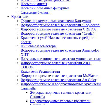
Посыпки миксы
Посыпки обьемные фигурные
Сахарные бусины
Красители
Сухие перламутровые красители Кандурин
Водорастворимые гелевые красители "Top decor"
Жирорастворимые гелевые красители CREDA
Водорастворимые гелевые красители "Creda"
Краситель сухой Настоящее золото, серебро и
бронза
Пищевые фломастеры
Водорастворимые гелевые красители Americolor
ХИТ
Натуральные пищевые красители универсальные
Жирорастворимые гелевые красители ART
COLOR
Красители Распылители
Жирорастворимые гелевые красители Mr.Flavor
Водорастворимые гелевые красители Art Color
Жирорастворимые и водорастворимые красители
Caramella
Жирорастворимые гелевые красители
Caramella
Водорастворимые гелевые красители