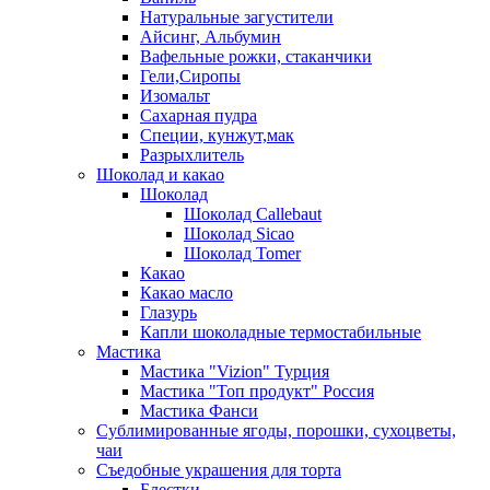
Натуральные загустители
Айсинг, Альбумин
Вафельные рожки, стаканчики
Гели,Сиропы
Изомальт
Сахарная пудра
Специи, кунжут,мак
Разрыхлитель
Шоколад и какао
Шоколад
Шоколад Callebaut
Шоколад Sicao
Шоколад Tomer
Какао
Какао масло
Глазурь
Капли шоколадные термостабильные
Мастика
Мастика "Vizion" Турция
Мастика "Топ продукт" Россия
Мастика Фанси
Сублимированные ягоды, порошки, сухоцветы,
чаи
Съедобные украшения для торта
Блестки