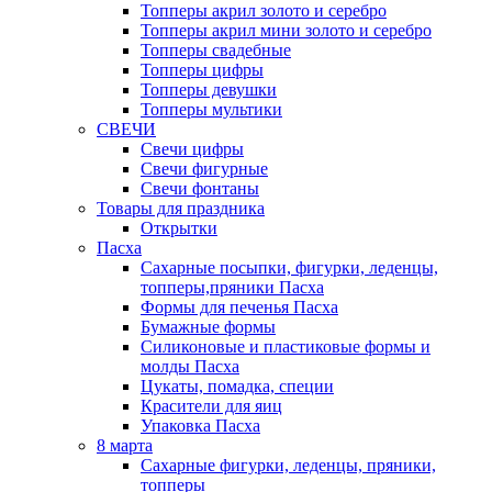
Топперы акрил золото и серебро
Топперы акрил мини золото и серебро
Топперы свадебные
Топперы цифры
Топперы девушки
Топперы мультики
СВЕЧИ
Свечи цифры
Свечи фигурные
Свечи фонтаны
Товары для праздника
Открытки
Пасха
Сахарные посыпки, фигурки, леденцы,
топперы,пряники Пасха
Формы для печенья Пасха
Бумажные формы
Силиконовые и пластиковые формы и
молды Пасха
Цукаты, помадка, специи
Красители для яиц
Упаковка Пасха
8 марта
Сахарные фигурки, леденцы, пряники,
топперы