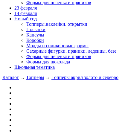
Формы для печенья и пряников
23 февраля
14 февраля
Новый год
Топперы,наклейки, открытки
Посыпки
Капсулы
Коробки
Молды и силиконовые формы
Сахарные фигурки, пряники, леденцы, безе
Формы для печенья и пряников
Формы для шоколада
Школьная тематика
Каталог
→
Топперы
→
Топперы акрил золото и серебро