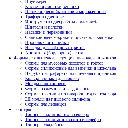
Плунжеры
Кисточки,лопатки,венчики
Палочки для кейкпопсов и мороженного
Трафареты для торта
Инструменты для работы с мастикой
Шпатели и палетки
Насадки и переходники
Силиконовые коврики и бумага для выпечки
Проволока и тычинки
Насадки для зефирных цветов
Ацетатная (бордюрная) лента
Формы для выпечки, леденцов, шоколада, пряников
Формы для муссовых десертов и тортов
Формы силиконовые для выпечки и шоколада
Вырубки и трафареты для печенья и пряников
Кольца и резаки для тортов
Молды силиконовые
Формы разъемные и раздвижные
Формы пластик и поликарбонат для шоколада
3Д молды из пищевого силикона
Формы для леденцов
Топперы
Топперы акрил золото и серебро
Топперы акрил мини золото и серебро
Топперы свадебные