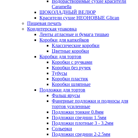
Водорастворимые сухие красители
Caramella
ШОКОЛАДНЫЙ ВЕЛЮР
Красители сухие НЕОНОВЫЕ Glican
Пищевая печать
Кондитерская упаковка
Ленты атласные и бумага тишью
Коробки для капкейков
Классические коробки
Цветные коробки
Коробки для тортов
Коробки с ручками
Коробки без ручек
Тубусы
Коробки пластик
Коробки шляпные
Подложки для тортов
Фальш ярусы
Фанерные подложки и подносы для
тортов усиленные
Подложки тонкие 0.8мм
Подложки среднии 1.5мм
Подложки плотные 3 - 3.2мм
Сольерки
Подложки среднии 2-2.5мм