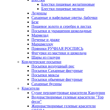
Блестки пищевые желатиновые
Блестки пищевые мелкие
Леденцы
Сахарные и вафельные цветы, бабочки
Безе
Пищевое золото и серебро в листах
Посыпки и украшения шоколадные
Мармелад
Печенье и драже
Маршмеллоу
Пряники РУЧНАЯ РОСПИСЬ
Фигурки из мастики и шоколада
Шары из глазури
Кондитерские посыпки
Посыпки воздушный рис
Посыпки Сахарные фигурные
Посыпки миксы
Посыпки обьемные фигурные
Сахарные бусины
Красители
Сухие перламутровые красители Кандурин
Водорастворимые гелевые красители "Top
decor"
Жирорастворимые гелевые красители