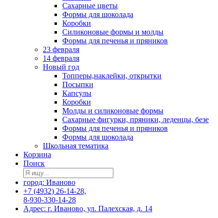
Сахарные цветы
Формы для шоколада
Коробки
Силиконовые формы и молды
Формы для печенья и пряников
23 февраля
14 февраля
Новый год
Топперы,наклейки, открытки
Посыпки
Капсулы
Коробки
Молды и силиконовые формы
Сахарные фигурки, пряники, леденцы, безе
Формы для печенья и пряников
Формы для шоколада
Школьная тематика
Корзина
Поиск
город: Иваново
+7 (4932) 26-14-28,
8-930-330-14-28
Адрес: г. Иваново, ул. Палехская, д. 14