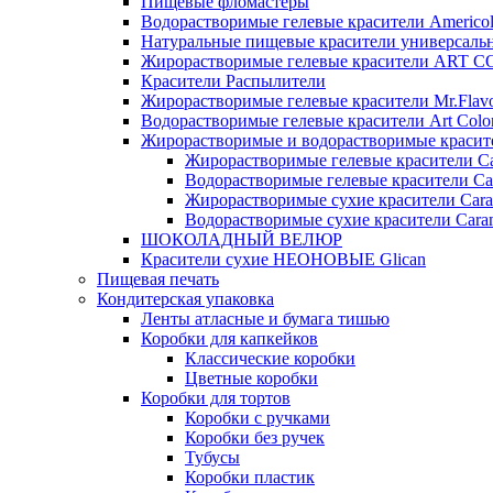
Пищевые фломастеры
Водорастворимые гелевые красители Americo
Натуральные пищевые красители универсаль
Жирорастворимые гелевые красители ART 
Красители Распылители
Жирорастворимые гелевые красители Mr.Flav
Водорастворимые гелевые красители Art Colo
Жирорастворимые и водорастворимые красите
Жирорастворимые гелевые красители Ca
Водорастворимые гелевые красители Ca
Жирорастворимые сухие красители Cara
Водорастворимые сухие красители Caram
ШОКОЛАДНЫЙ ВЕЛЮР
Красители сухие НЕОНОВЫЕ Glican
Пищевая печать
Кондитерская упаковка
Ленты атласные и бумага тишью
Коробки для капкейков
Классические коробки
Цветные коробки
Коробки для тортов
Коробки с ручками
Коробки без ручек
Тубусы
Коробки пластик