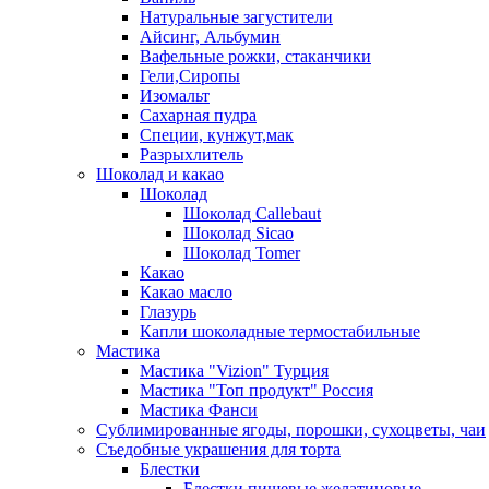
Натуральные загустители
Айсинг, Альбумин
Вафельные рожки, стаканчики
Гели,Сиропы
Изомальт
Сахарная пудра
Специи, кунжут,мак
Разрыхлитель
Шоколад и какао
Шоколад
Шоколад Callebaut
Шоколад Sicao
Шоколад Tomer
Какао
Какао масло
Глазурь
Капли шоколадные термостабильные
Мастика
Мастика "Vizion" Турция
Мастика "Топ продукт" Россия
Мастика Фанси
Сублимированные ягоды, порошки, сухоцветы, чаи
Съедобные украшения для торта
Блестки
Блестки пищевые желатиновые