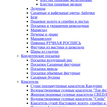
Блестки пищевые мелкие
Леденцы
Сахарные и вафельные цветы, бабочки
Безе
Пищевое золото и серебро в листах
Посыпки и украшения шоколадные
Мармелад
Печенье и драже
Маршмеллоу
Пряники РУЧНАЯ РОСПИСЬ
Фигурки из мастики и шоколада
Шары из глазури
Кондитерские посыпки
Посыпки воздушный рис
Посыпки Сахарные фигурные
Посыпки миксы
Посыпки обьемные фигурные
Сахарные бусины
Красители
Сухие перламутровые красители Кандурин
Водорастворимые гелевые красители "Top dec
Жирорастворимые гелевые красители CRED
Водорастворимые гелевые красители "Creda"
Краситель сухой Настоящее золото, серебро и