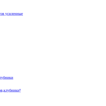
тов усиленные
клубники
ов,клубники⁸