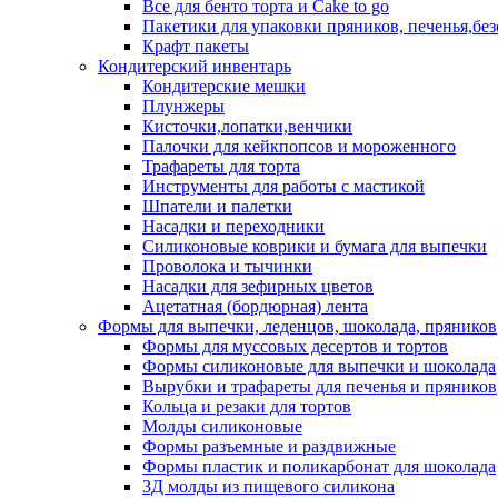
Все для бенто торта и Cake to go
Пакетики для упаковки пряников, печенья,без
Крафт пакеты
Кондитерский инвентарь
Кондитерские мешки
Плунжеры
Кисточки,лопатки,венчики
Палочки для кейкпопсов и мороженного
Трафареты для торта
Инструменты для работы с мастикой
Шпатели и палетки
Насадки и переходники
Силиконовые коврики и бумага для выпечки
Проволока и тычинки
Насадки для зефирных цветов
Ацетатная (бордюрная) лента
Формы для выпечки, леденцов, шоколада, пряников
Формы для муссовых десертов и тортов
Формы силиконовые для выпечки и шоколада
Вырубки и трафареты для печенья и пряников
Кольца и резаки для тортов
Молды силиконовые
Формы разъемные и раздвижные
Формы пластик и поликарбонат для шоколада
3Д молды из пищевого силикона