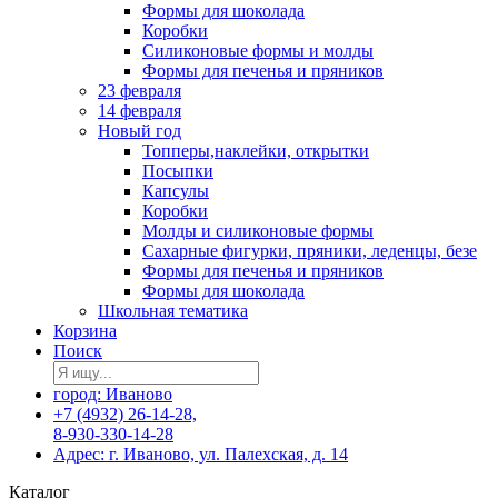
Формы для шоколада
Коробки
Силиконовые формы и молды
Формы для печенья и пряников
23 февраля
14 февраля
Новый год
Топперы,наклейки, открытки
Посыпки
Капсулы
Коробки
Молды и силиконовые формы
Сахарные фигурки, пряники, леденцы, безе
Формы для печенья и пряников
Формы для шоколада
Школьная тематика
Корзина
Поиск
город: Иваново
+7 (4932) 26-14-28,
8-930-330-14-28
Адрес: г. Иваново, ул. Палехская, д. 14
Каталог