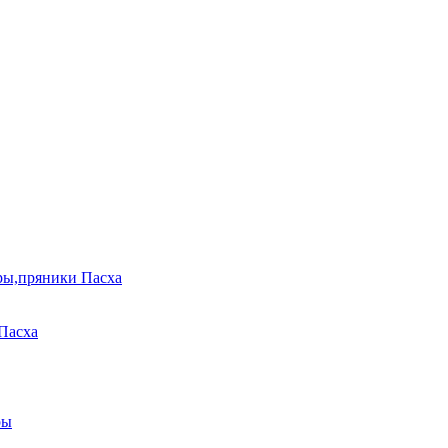
ры,пряники Пасха
Пасха
ры