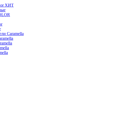
lor ХИТ
ные
COLOR
or
r
ли Caramella
ramella
ramella
mella
ella