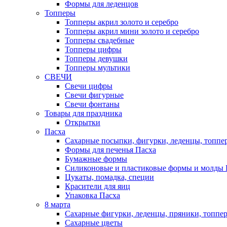
Формы для леденцов
Топперы
Топперы акрил золото и серебро
Топперы акрил мини золото и серебро
Топперы свадебные
Топперы цифры
Топперы девушки
Топперы мультики
СВЕЧИ
Свечи цифры
Свечи фигурные
Свечи фонтаны
Товары для праздника
Открытки
Пасха
Сахарные посыпки, фигурки, леденцы, топпе
Формы для печенья Пасха
Бумажные формы
Силиконовые и пластиковые формы и молды 
Цукаты, помадка, специи
Красители для яиц
Упаковка Пасха
8 марта
Сахарные фигурки, леденцы, пряники, топпе
Сахарные цветы