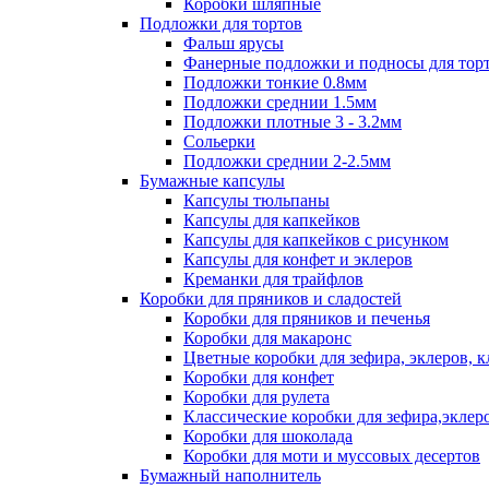
Коробки шляпные
Подложки для тортов
Фальш ярусы
Фанерные подложки и подносы для тор
Подложки тонкие 0.8мм
Подложки среднии 1.5мм
Подложки плотные 3 - 3.2мм
Сольерки
Подложки среднии 2-2.5мм
Бумажные капсулы
Капсулы тюльпаны
Капсулы для капкейков
Капсулы для капкейков с рисунком
Капсулы для конфет и эклеров
Креманки для трайфлов
Коробки для пряников и сладостей
Коробки для пряников и печенья
Коробки для макаронс
Цветные коробки для зефира, эклеров, 
Коробки для конфет
Коробки для рулета
Классические коробки для зефира,эклер
Коробки для шоколада
Коробки для моти и муссовых десертов
Бумажный наполнитель