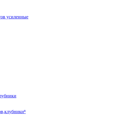
тов усиленные
клубники
ов,клубники⁸