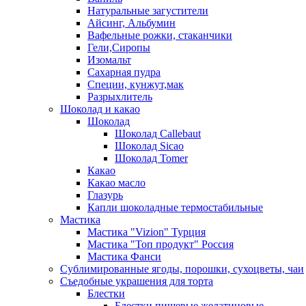
Натуральные загустители
Айсинг, Альбумин
Вафельные рожки, стаканчики
Гели,Сиропы
Изомальт
Сахарная пудра
Специи, кунжут,мак
Разрыхлитель
Шоколад и какао
Шоколад
Шоколад Callebaut
Шоколад Sicao
Шоколад Tomer
Какао
Какао масло
Глазурь
Капли шоколадные термостабильные
Мастика
Мастика "Vizion" Турция
Мастика "Топ продукт" Россия
Мастика Фанси
Сублимированные ягоды, порошки, сухоцветы, чаи
Съедобные украшения для торта
Блестки
Блестки пищевые желатиновые