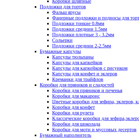
Коробки шляпные
Подложки для тортов
Фальш ярусы
Фанерные подложки и подносы для тор
Подложки тонкие 0.8мм
Подложки среднии 1.5мм
Подложки плотные 3 - 3.2мм
Сольерки
Подложки среднии 2-2.5мм
Бумажные капсулы
Капсулы тюльпаны
Капсулы для капкейков
Капсулы для капкейков с рисунком
Капсулы для конфет и эклеров
Креманки для трайфлов
Коробки для пряников и сладостей
Коробки для пряников и печенья
Коробки для макаронс
Цветные коробки для зефира, эклеров, 
Коробки для конфет
Коробки для рулета
Классические коробки для зефира,эклер
Коробки для шоколада
Коробки для моти и муссовых десертов
Бумажный наполнитель