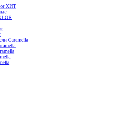
lor ХИТ
ные
COLOR
or
r
ли Caramella
ramella
ramella
mella
ella