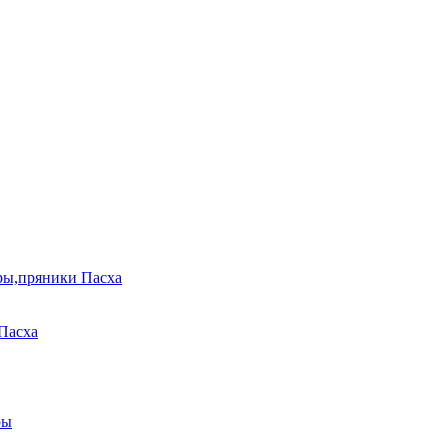
ры,пряники Пасха
Пасха
ры