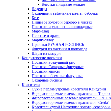
Блестки пищевые мелкие
Леденцы
Сахарные и вафельные цветы, бабочки
Безе
Пищевое золото и серебро в листах
Посыпки и украшения шоколадные
Мармелад
Печенье и драже
Маршмеллоу
Пряники РУЧНАЯ РОСПИСЬ
Фигурки из мастики и шоколада
Шары из глазури
Кондитерские посыпки
Посыпки воздушный рис
Посыпки Сахарные фигурные
Посыпки миксы
Посыпки обьемные фигурные
Сахарные бусины
Красители
Сухие перламутровые красители Кандурин
Водорастворимые гелевые красители "Top dec
Жирорастворимые гелевые красители CRED
Водорастворимые гелевые красители "Creda"
Краситель сухой Настоящее золото, серебро и