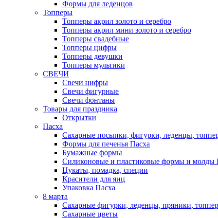
Формы для леденцов
Топперы
Топперы акрил золото и серебро
Топперы акрил мини золото и серебро
Топперы свадебные
Топперы цифры
Топперы девушки
Топперы мультики
СВЕЧИ
Свечи цифры
Свечи фигурные
Свечи фонтаны
Товары для праздника
Открытки
Пасха
Сахарные посыпки, фигурки, леденцы, топпе
Формы для печенья Пасха
Бумажные формы
Силиконовые и пластиковые формы и молды 
Цукаты, помадка, специи
Красители для яиц
Упаковка Пасха
8 марта
Сахарные фигурки, леденцы, пряники, топпе
Сахарные цветы