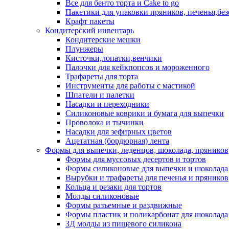
Все для бенто торта и Cake to go
Пакетики для упаковки пряников, печенья,без
Крафт пакеты
Кондитерский инвентарь
Кондитерские мешки
Плунжеры
Кисточки,лопатки,венчики
Палочки для кейкпопсов и мороженного
Трафареты для торта
Инструменты для работы с мастикой
Шпатели и палетки
Насадки и переходники
Силиконовые коврики и бумага для выпечки
Проволока и тычинки
Насадки для зефирных цветов
Ацетатная (бордюрная) лента
Формы для выпечки, леденцов, шоколада, пряников
Формы для муссовых десертов и тортов
Формы силиконовые для выпечки и шоколада
Вырубки и трафареты для печенья и пряников
Кольца и резаки для тортов
Молды силиконовые
Формы разъемные и раздвижные
Формы пластик и поликарбонат для шоколада
3Д молды из пищевого силикона