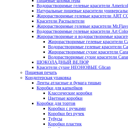
Пищевые фломастеры
Водорастворимые гелевые красители Americo
Натуральные пищевые красители универсаль
Жирорастворимые гелевые красители ART 
Красители Распылители
Жирорастворимые гелевые красители Mr.Flav
Водорастворимые гелевые красители Art Colo
Жирорастворимые и водорастворимые красите
Жирорастворимые гелевые красители Ca
Водорастворимые гелевые красители Ca
Жирорастворимые сухие красители Cara
Водорастворимые сухие красители Caram
ШОКОЛАДНЫЙ ВЕЛЮР
Красители сухие НЕОНОВЫЕ Glican
Пищевая печать
Кондитерская упаковка
Ленты атласные и бумага тишью
Коробки для капкейков
Классические коробки
Цветные коробки
Коробки для тортов
Коробки с ручками
Коробки без ручек
Тубусы
Коробки пластик