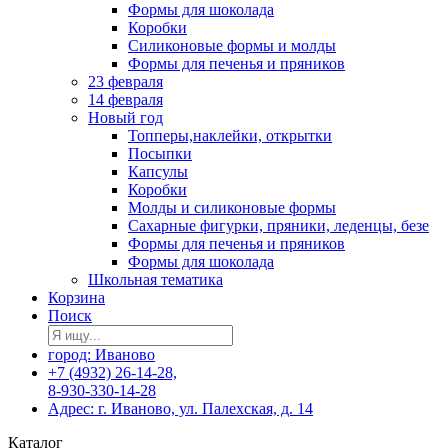
Формы для шоколада
Коробки
Силиконовые формы и молды
Формы для печенья и пряников
23 февраля
14 февраля
Новый год
Топперы,наклейки, открытки
Посыпки
Капсулы
Коробки
Молды и силиконовые формы
Сахарные фигурки, пряники, леденцы, безе
Формы для печенья и пряников
Формы для шоколада
Школьная тематика
Корзина
Поиск
город: Иваново
+7 (4932) 26-14-28,
8-930-330-14-28
Адрес: г. Иваново, ул. Палехская, д. 14
Каталог