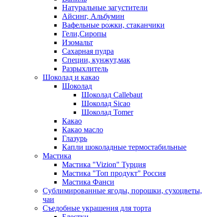
Натуральные загустители
Айсинг, Альбумин
Вафельные рожки, стаканчики
Гели,Сиропы
Изомальт
Сахарная пудра
Специи, кунжут,мак
Разрыхлитель
Шоколад и какао
Шоколад
Шоколад Callebaut
Шоколад Sicao
Шоколад Tomer
Какао
Какао масло
Глазурь
Капли шоколадные термостабильные
Мастика
Мастика "Vizion" Турция
Мастика "Топ продукт" Россия
Мастика Фанси
Сублимированные ягоды, порошки, сухоцветы,
чаи
Съедобные украшения для торта
Блестки