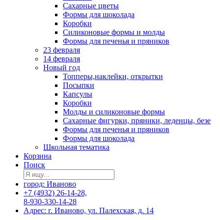
Сахарные цветы
Формы для шоколада
Коробки
Силиконовые формы и молды
Формы для печенья и пряников
23 февраля
14 февраля
Новый год
Топперы,наклейки, открытки
Посыпки
Капсулы
Коробки
Молды и силиконовые формы
Сахарные фигурки, пряники, леденцы, безе
Формы для печенья и пряников
Формы для шоколада
Школьная тематика
Корзина
Поиск
город: Иваново
+7 (4932) 26-14-28,
8-930-330-14-28
Адрес: г. Иваново, ул. Палехская, д. 14