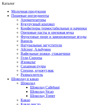
Каталог
Молочная продукция
Пищевые ингредиенты
Ароматизаторы
Кукурузный крахмал
Конфитюры термостабильные и начинки
Ореховые пасты и ореховая мука
Фруктовые пюре и замороженные ягоды
Ваниль
Натуральные загустители
Айсинг, Альбумин
Вафельные рожки, стаканчики
Гели,Сиропы
Изомальт
Сахарная пудра
Специи, кунжут,мак
Разрыхлитель
Шоколад и какао
Шоколад
Шоколад Callebaut
Шоколад Sicao
Шоколад Tomer
Какао
Какао масло