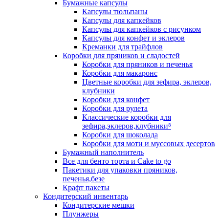
Бумажные капсулы
Капсулы тюльпаны
Капсулы для капкейков
Капсулы для капкейков с рисунком
Капсулы для конфет и эклеров
Креманки для трайфлов
Коробки для пряников и сладостей
Коробки для пряников и печенья
Коробки для макаронс
Цветные коробки для зефира, эклеров,
клубники
Коробки для конфет
Коробки для рулета
Классические коробки для
зефира,эклеров,клубники⁸
Коробки для шоколада
Коробки для моти и муссовых десертов
Бумажный наполнитель
Все для бенто торта и Cake to go
Пакетики для упаковки пряников,
печенья,безе
Крафт пакеты
Кондитерский инвентарь
Кондитерские мешки
Плунжеры