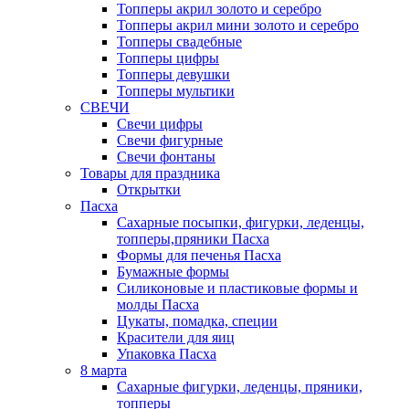
Топперы акрил золото и серебро
Топперы акрил мини золото и серебро
Топперы свадебные
Топперы цифры
Топперы девушки
Топперы мультики
СВЕЧИ
Свечи цифры
Свечи фигурные
Свечи фонтаны
Товары для праздника
Открытки
Пасха
Сахарные посыпки, фигурки, леденцы,
топперы,пряники Пасха
Формы для печенья Пасха
Бумажные формы
Силиконовые и пластиковые формы и
молды Пасха
Цукаты, помадка, специи
Красители для яиц
Упаковка Пасха
8 марта
Сахарные фигурки, леденцы, пряники,
топперы