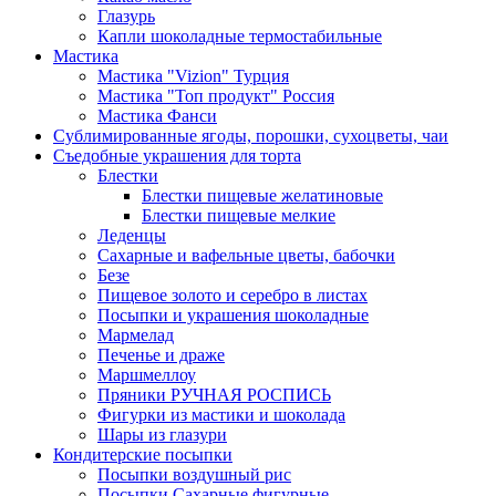
Глазурь
Капли шоколадные термостабильные
Мастика
Мастика "Vizion" Турция
Мастика "Топ продукт" Россия
Мастика Фанси
Сублимированные ягоды, порошки, сухоцветы, чаи
Съедобные украшения для торта
Блестки
Блестки пищевые желатиновые
Блестки пищевые мелкие
Леденцы
Сахарные и вафельные цветы, бабочки
Безе
Пищевое золото и серебро в листах
Посыпки и украшения шоколадные
Мармелад
Печенье и драже
Маршмеллоу
Пряники РУЧНАЯ РОСПИСЬ
Фигурки из мастики и шоколада
Шары из глазури
Кондитерские посыпки
Посыпки воздушный рис
Посыпки Сахарные фигурные