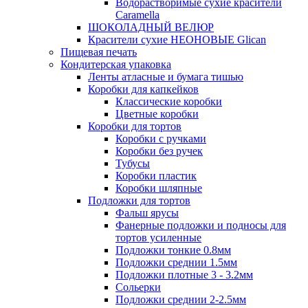
Водорастворимые сухие красители
Caramella
ШОКОЛАДНЫЙ ВЕЛЮР
Красители сухие НЕОНОВЫЕ Glican
Пищевая печать
Кондитерская упаковка
Ленты атласные и бумага тишью
Коробки для капкейков
Классические коробки
Цветные коробки
Коробки для тортов
Коробки с ручками
Коробки без ручек
Тубусы
Коробки пластик
Коробки шляпные
Подложки для тортов
Фальш ярусы
Фанерные подложки и подносы для
тортов усиленные
Подложки тонкие 0.8мм
Подложки среднии 1.5мм
Подложки плотные 3 - 3.2мм
Сольерки
Подложки среднии 2-2.5мм