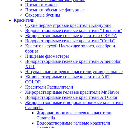
Посыпки миксы
Посыпки обьемные фигурные
Сахарные бусины
Красители
Сухие перламутровые красители Кандурин
Водорастворимые гелевые красители "Top decor"
Жирорастворимые гелевые красители CREDA
Водорастворимые гелевые красители "Creda"
Краситель сухой Настоящее золото, серебро и
бронза
Пищевые фломастеры
Водорастворимые гелевые красители Americolor
ХИТ
Натуральные пищевые красители универсальные
Жирорастворимые гелевые красители ART
COLOR
Красители Распылители
Жирорастворимые гелевые красители Mr.Flavor
Водорастворимые гелевые красители Art Color
Жирорастворимые и водорастворимые красители
Caramella
Жирорастворимые гелевые красители
Caramella
Водорастворимые гелевые красители