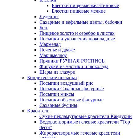
Блестки пищевые желатиновые
Блестки пищевые мелкие
Леденцы
Сахарные и вафельные цветы, бабочки
Безе
Пищевое золото и серебро в листах
Посыпки и украшения шоколадные
Мармелад
Печенье и драже
Маршмеллоу
Пряники РУЧНАЯ РОСПИСЬ
Фигурки из мастики и шоколада
Шары из глазури
Кондитерские посыпки
Посыпки воздушный рис
Посыпки Сахарные фигурные
Посыпки миксы
Посыпки обьемные фигурные
Сахарные бусины
Красители
Сухие перламутровые красители Кандурин
Водорастворимые гелевые красители "Top
decor"
Жирорастворимые гелевые красители