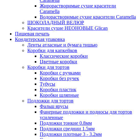
Caramella
Жирорастворимые сухие красители
Caramella
Водорастворимые сухие красители Caramella
ШОКОЛАДНЫЙ ВЕЛЮР
Красители сухие НЕОНОВЫЕ Glican
Пищевая печать
Кондитерская упаковка
Ленты атласные и бумага тишью
Коробки для капкейков
Классические коробки
Цветные коробки
Коробки для тортов
Коробки с ручками
Коробки без ручек
Тубусы
Коробки пластик
Коробки шляпные
Подложки для тортов
Фальш ярусы
Фанерные подложки и подносы для тортов
усиленные
Подложки тонкие 0.8мм
Подложки среднии 1.5мм
Подложки плотные 3 - 3.2мм