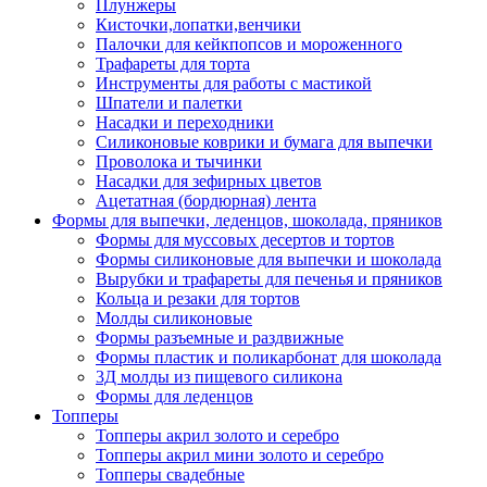
Плунжеры
Кисточки,лопатки,венчики
Палочки для кейкпопсов и мороженного
Трафареты для торта
Инструменты для работы с мастикой
Шпатели и палетки
Насадки и переходники
Силиконовые коврики и бумага для выпечки
Проволока и тычинки
Насадки для зефирных цветов
Ацетатная (бордюрная) лента
Формы для выпечки, леденцов, шоколада, пряников
Формы для муссовых десертов и тортов
Формы силиконовые для выпечки и шоколада
Вырубки и трафареты для печенья и пряников
Кольца и резаки для тортов
Молды силиконовые
Формы разъемные и раздвижные
Формы пластик и поликарбонат для шоколада
3Д молды из пищевого силикона
Формы для леденцов
Топперы
Топперы акрил золото и серебро
Топперы акрил мини золото и серебро
Топперы свадебные