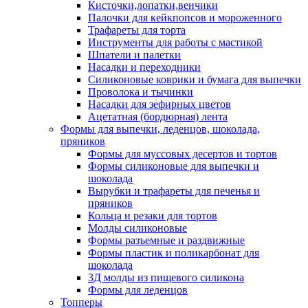
Кисточки,лопатки,венчики
Палочки для кейкпопсов и мороженного
Трафареты для торта
Инструменты для работы с мастикой
Шпатели и палетки
Насадки и переходники
Силиконовые коврики и бумага для выпечки
Проволока и тычинки
Насадки для зефирных цветов
Ацетатная (бордюрная) лента
Формы для выпечки, леденцов, шоколада,
пряников
Формы для муссовых десертов и тортов
Формы силиконовые для выпечки и
шоколада
Вырубки и трафареты для печенья и
пряников
Кольца и резаки для тортов
Молды силиконовые
Формы разъемные и раздвижные
Формы пластик и поликарбонат для
шоколада
3Д молды из пищевого силикона
Формы для леденцов
Топперы