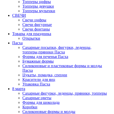
Топперы цифры
Топперы девушки
Топперы мультики
СВЕЧИ
Свечи цифры
Свечи фигурные
Свечи фонтаны
Товары для праздника
Открытки
Пасха
Сахарные посыпки, фигурки, леденцы,
топперы,пряники Пасха
Формы для печенья Пасха
Бумажные формы
Силиконовые и пластиковые формы и молды
Пасха
Цукаты, помадка, специи
Красители для яиц
Упаковка Пасха
8 марта
Сахарные фигурки, леденцы, пряники, топперы
Сахарные цветы
Формы для шоколада
Коробки
Силиконовые формы и молды