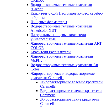
CREDA
Водорастворимые гелевые красители
"Creda"
Краситель сухой Настоящее золото, серебро
и бронза
Пищевые фломастеры
Водорастворимые гелевые красители
Americolor ХИТ
Натуральные пищевые красители
универсальные
Жирорастворимые гелевые красители ART
COLOR
Красители Распылители
Жирорастворимые гелевые красители
Mr.Flavor
Водорастворимые гелевые красители Art
Color
Жирорастворимые и водорастворимые
красители Caramella
Жирорастворимые гелевые красители
Caramella
Водорастворимые гелевые красители
Caramella
Жирорастворимые сухие красители
Caramella