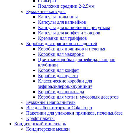
Сольерки
Подложки среднии 2-2.5мм
Бумажные капсулы
Капсулы тюльпаны
Капсулы для капкейков
Капсулы для капкейков с рисунком
Капсулы для конфет и эклеров
Креманки для трайфлов
Коробки для пряников и сладостей
Коробки для пряников и печенья
Коробки для макаронс
Цветные коробки для зефира, эклеров,
клубники
Коробки для конфет
Коробки для рулета
Классические коробки для
зефира,эклеров,клубники⁸
Коробки для шоколада
Коробки для моти и муссовых десертов
Бумажный наполнитель
Все для бенто торта и Cake to go
Пакетики для упаковки пряников, печенья,безе
Крафт пакеты
Кондитерский инвентарь
Кондитерские мешки