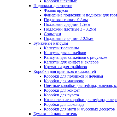
Коробки шляпные
Подложки для тортов
Фальш ярусы
Фанерные подложки и подносы для тор
Подложки тонкие 0.8мм
Подложки среднии 1.5мм
Подложки плотные 3 - 3.2мм
Сольерки
Подложки среднии 2-2.5мм
Бумажные капсулы
Капсулы тюльпаны
Капсулы для капкейков
Капсулы для капкейков с рисунком
Капсулы для конфет и эклеров
Креманки для трайфлов
Коробки для пряников и сладостей
Коробки для пряников и печенья
Коробки для макаронс
Цветные коробки для зефира, эклеров, 
Коробки для конфет
Коробки для рулета
Классические коробки для зефира,эклер
Коробки для шоколада
Коробки для моти и муссовых десертов
Бумажный наполнитель