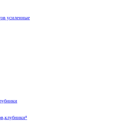
тов усиленные
клубники
ов,клубники⁸