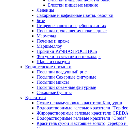
Блестки пищевые мелкие
Леденцы
Сахарные и вафельные цветы, бабочки
Безе
Пищевое золото и серебро в листах
Посыпки и украшения шоколадные
Мармелад
Печенье и драже
Маршмеллоу
Пряники РУЧНАЯ РОСПИСЬ
Фигурки из мастики и шоколада
Шары из глазури
Кондитерские посыпки
Посыпки воздушный рис
Посыпки Сахарные фигурные
Посыпки миксы
Посыпки обьемные фигурные
Сахарные бусины
Красители
Сухие перламутровые красители Кандурин
Водорастворимые гелевые красители "Top dec
Жирорастворимые гелевые красители CRED
Водорастворимые гелевые красители "Creda"
Краситель сухой Настоящее золото, серебро и