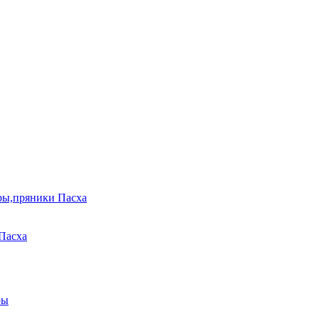
ры,пряники Пасха
Пасха
ры