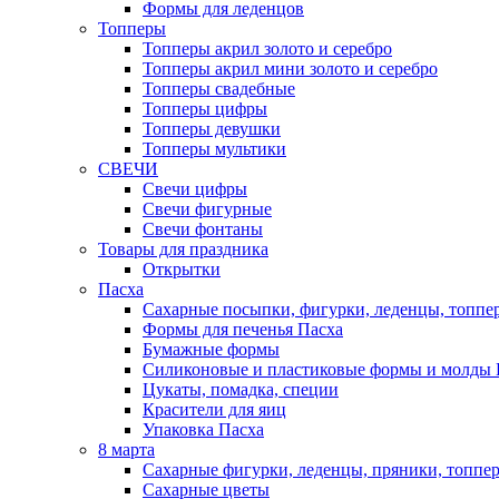
Формы для леденцов
Топперы
Топперы акрил золото и серебро
Топперы акрил мини золото и серебро
Топперы свадебные
Топперы цифры
Топперы девушки
Топперы мультики
СВЕЧИ
Свечи цифры
Свечи фигурные
Свечи фонтаны
Товары для праздника
Открытки
Пасха
Сахарные посыпки, фигурки, леденцы, топпе
Формы для печенья Пасха
Бумажные формы
Силиконовые и пластиковые формы и молды 
Цукаты, помадка, специи
Красители для яиц
Упаковка Пасха
8 марта
Сахарные фигурки, леденцы, пряники, топпе
Сахарные цветы