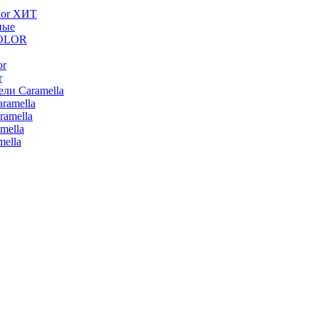
lor ХИТ
ные
COLOR
or
r
ли Caramella
ramella
ramella
mella
ella