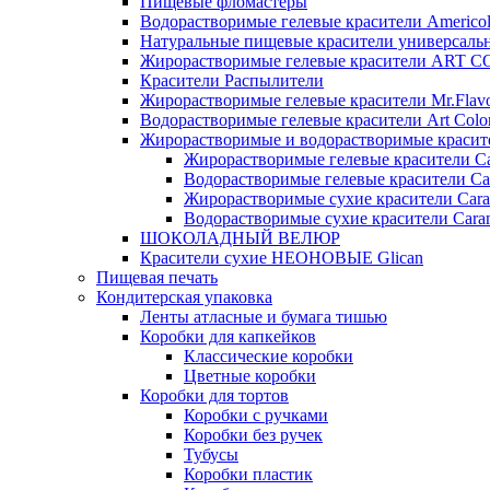
Пищевые фломастеры
Водорастворимые гелевые красители Americo
Натуральные пищевые красители универсаль
Жирорастворимые гелевые красители ART 
Красители Распылители
Жирорастворимые гелевые красители Mr.Flav
Водорастворимые гелевые красители Art Colo
Жирорастворимые и водорастворимые красите
Жирорастворимые гелевые красители Ca
Водорастворимые гелевые красители Ca
Жирорастворимые сухие красители Cara
Водорастворимые сухие красители Caram
ШОКОЛАДНЫЙ ВЕЛЮР
Красители сухие НЕОНОВЫЕ Glican
Пищевая печать
Кондитерская упаковка
Ленты атласные и бумага тишью
Коробки для капкейков
Классические коробки
Цветные коробки
Коробки для тортов
Коробки с ручками
Коробки без ручек
Тубусы
Коробки пластик