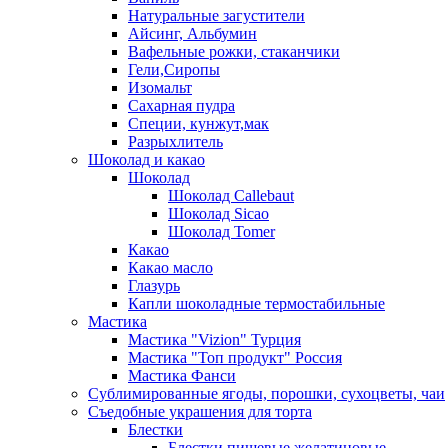
Натуральные загустители
Айсинг, Альбумин
Вафельные рожки, стаканчики
Гели,Сиропы
Изомальт
Сахарная пудра
Специи, кунжут,мак
Разрыхлитель
Шоколад и какао
Шоколад
Шоколад Callebaut
Шоколад Sicao
Шоколад Tomer
Какао
Какао масло
Глазурь
Капли шоколадные термостабильные
Мастика
Мастика "Vizion" Турция
Мастика "Топ продукт" Россия
Мастика Фанси
Сублимированные ягоды, порошки, сухоцветы, чаи
Съедобные украшения для торта
Блестки
Блестки пищевые желатиновые