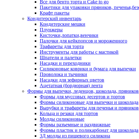
Все для бенто торта и Cake to go
Пакетики для упаковки пряников, печенья,без
Крафт пакеты
Кондитерский инвентарь
Кондитерские мешки
Плунжеры
Кисточки,лопатки,венчики
Палочки для кейкпопсов и мороженного
Трафареты для торта
Инструменты для работы с мастикой
Шпатели и палетки
Насадки и переходники
Силиконовые коврики и бумага для выпечки
Проволока и тычинки
Насадки для зефирных цветов
Ацетатная (бордюрная) лента
Формы для выпечки, леденцов, шоколада, пряников
Формы для муссовых десертов и тортов
Формы силиконовые для выпечки и шоколада
Вырубки и трафареты для печенья и пряников
Кольца и резаки для тортов
Молды силиконовые
Формы разъемные и раздвижные
Формы пластик и поликарбонат для шоколада
3Д молды из пищевого силикона