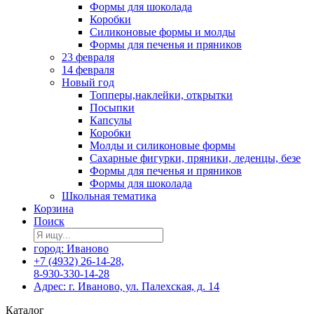
Формы для шоколада
Коробки
Силиконовые формы и молды
Формы для печенья и пряников
23 февраля
14 февраля
Новый год
Топперы,наклейки, открытки
Посыпки
Капсулы
Коробки
Молды и силиконовые формы
Сахарные фигурки, пряники, леденцы, безе
Формы для печенья и пряников
Формы для шоколада
Школьная тематика
Корзина
Поиск
город: Иваново
+7 (4932) 26-14-28,
8-930-330-14-28
Адрес: г. Иваново, ул. Палехская, д. 14
Каталог