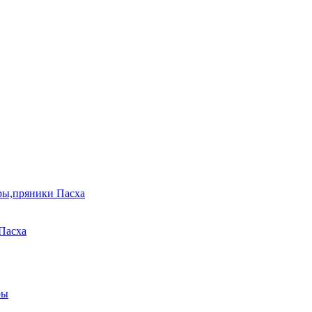
ры,пряники Пасха
Пасха
ры