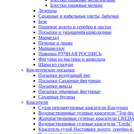
Блестки пищевые мелкие
Леденцы
Сахарные и вафельные цветы, бабочки
Безе
Пищевое золото и серебро в листах
Посыпки и украшения шоколадные
Мармелад
Печенье и драже
Маршмеллоу
Пряники РУЧНАЯ РОСПИСЬ
Фигурки из мастики и шоколада
Шары из глазури
Кондитерские посыпки
Посыпки воздушный рис
Посыпки Сахарные фигурные
Посыпки миксы
Посыпки обьемные фигурные
Сахарные бусины
Красители
Сухие перламутровые красители Кандурин
Водорастворимые гелевые красители "Top dec
Жирорастворимые гелевые красители CRED
Водорастворимые гелевые красители "Creda"
Краситель сухой Настоящее золото, серебро и