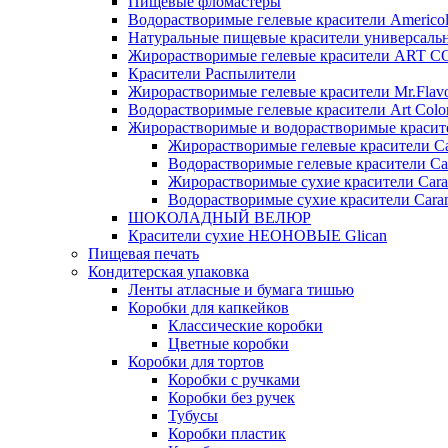
Пищевые фломастеры
Водорастворимые гелевые красители Americo
Натуральные пищевые красители универсаль
Жирорастворимые гелевые красители ART 
Красители Распылители
Жирорастворимые гелевые красители Mr.Flav
Водорастворимые гелевые красители Art Colo
Жирорастворимые и водорастворимые красите
Жирорастворимые гелевые красители Ca
Водорастворимые гелевые красители Ca
Жирорастворимые сухие красители Cara
Водорастворимые сухие красители Caram
ШОКОЛАДНЫЙ ВЕЛЮР
Красители сухие НЕОНОВЫЕ Glican
Пищевая печать
Кондитерская упаковка
Ленты атласные и бумага тишью
Коробки для капкейков
Классические коробки
Цветные коробки
Коробки для тортов
Коробки с ручками
Коробки без ручек
Тубусы
Коробки пластик