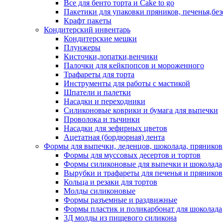
Все для бенто торта и Cake to go
Пакетики для упаковки пряников, печенья,без
Крафт пакеты
Кондитерский инвентарь
Кондитерские мешки
Плунжеры
Кисточки,лопатки,венчики
Палочки для кейкпопсов и мороженного
Трафареты для торта
Инструменты для работы с мастикой
Шпатели и палетки
Насадки и переходники
Силиконовые коврики и бумага для выпечки
Проволока и тычинки
Насадки для зефирных цветов
Ацетатная (бордюрная) лента
Формы для выпечки, леденцов, шоколада, пряников
Формы для муссовых десертов и тортов
Формы силиконовые для выпечки и шоколада
Вырубки и трафареты для печенья и пряников
Кольца и резаки для тортов
Молды силиконовые
Формы разъемные и раздвижные
Формы пластик и поликарбонат для шоколада
3Д молды из пищевого силикона