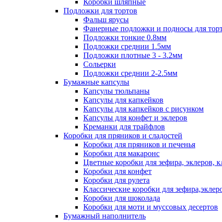
Коробки шляпные
Подложки для тортов
Фальш ярусы
Фанерные подложки и подносы для тор
Подложки тонкие 0.8мм
Подложки среднии 1.5мм
Подложки плотные 3 - 3.2мм
Сольерки
Подложки среднии 2-2.5мм
Бумажные капсулы
Капсулы тюльпаны
Капсулы для капкейков
Капсулы для капкейков с рисунком
Капсулы для конфет и эклеров
Креманки для трайфлов
Коробки для пряников и сладостей
Коробки для пряников и печенья
Коробки для макаронс
Цветные коробки для зефира, эклеров, 
Коробки для конфет
Коробки для рулета
Классические коробки для зефира,эклер
Коробки для шоколада
Коробки для моти и муссовых десертов
Бумажный наполнитель