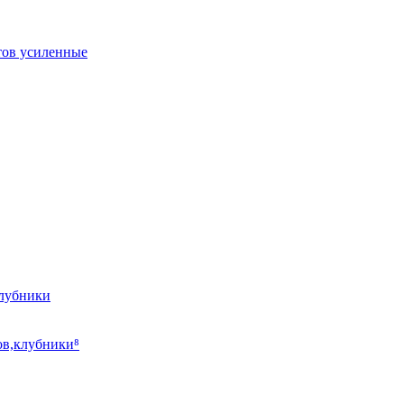
тов усиленные
клубники
ов,клубники⁸