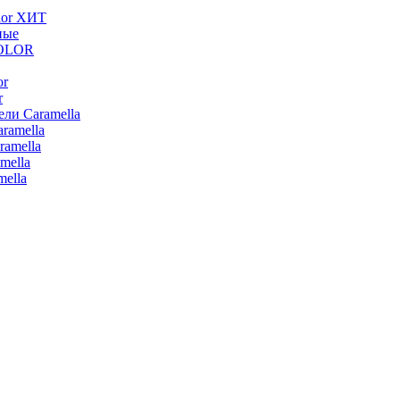
lor ХИТ
ные
COLOR
or
r
ли Caramella
ramella
ramella
mella
ella