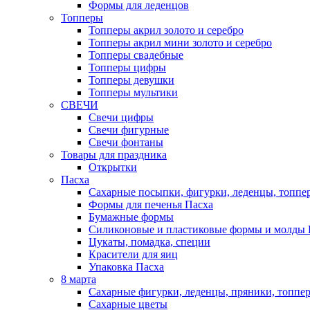
Формы для леденцов
Топперы
Топперы акрил золото и серебро
Топперы акрил мини золото и серебро
Топперы свадебные
Топперы цифры
Топперы девушки
Топперы мультики
СВЕЧИ
Свечи цифры
Свечи фигурные
Свечи фонтаны
Товары для праздника
Открытки
Пасха
Сахарные посыпки, фигурки, леденцы, топпе
Формы для печенья Пасха
Бумажные формы
Силиконовые и пластиковые формы и молды 
Цукаты, помадка, специи
Красители для яиц
Упаковка Пасха
8 марта
Сахарные фигурки, леденцы, пряники, топпе
Сахарные цветы