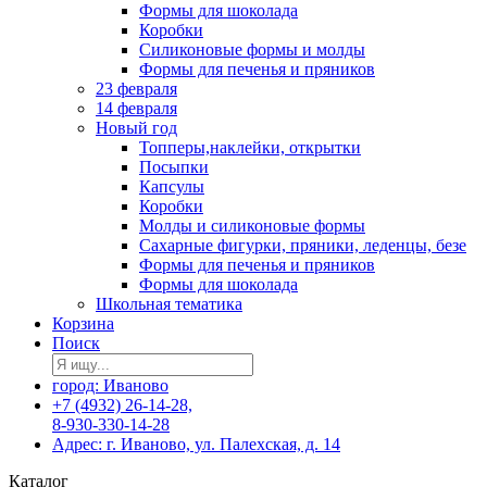
Формы для шоколада
Коробки
Силиконовые формы и молды
Формы для печенья и пряников
23 февраля
14 февраля
Новый год
Топперы,наклейки, открытки
Посыпки
Капсулы
Коробки
Молды и силиконовые формы
Сахарные фигурки, пряники, леденцы, безе
Формы для печенья и пряников
Формы для шоколада
Школьная тематика
Корзина
Поиск
город: Иваново
+7 (4932) 26-14-28,
8-930-330-14-28
Адрес: г. Иваново, ул. Палехская, д. 14
Каталог