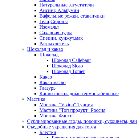
Натуральные загустители
Айсинг, Альбумин
Вафельные рожки, стаканчики
Гели,Сиропы
Изомальт
Сахарная пудра
Специи, кунжут,мак
Разрыхлитель
Шоколад и какао
Шоколад
Шоколад Callebaut
Шоколад Sicao
Шоколад Tomer
Какао
Какао масло
Глазурь
Капли шоколадные термостабильные
Мастика
Мастика "Vizion" Турция
Мастика "Топ продукт" Россия
Мастика Фанси
Сублимированные ягоды, порошки, сухоцветы, чаи
Съедобные украшения для торта
Блестки
Блестки пищевые желатиновые