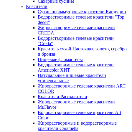
Сахарные бусины
Красители
Сухие перламутровые красители Кандурин
Водорастворимые гелевые красители "Top
decor"
Жирорастворимые гелевые красители
CREDA
Водорастворимые гелевые красители
"Creda"
Краситель сухой Настоящее золото, серебро
и бронза
Пищевые фломастеры
Водорастворимые гелевые красители
Americolor ХИТ
Натуральные пищевые красители
универсальные
Жирорастворимые гелевые красители ART
COLOR
Красители Распылители
Жирорастворимые гелевые красители
Mr.Flavor
Водорастворимые гелевые красители Art
Color
Жирорастворимые и водорастворимые
красители Caramella