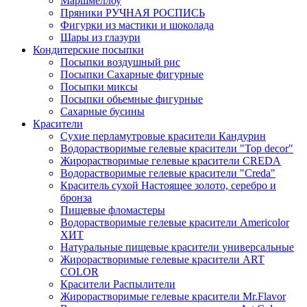
Маршмеллоу
Пряники РУЧНАЯ РОСПИСЬ
Фигурки из мастики и шоколада
Шары из глазури
Кондитерские посыпки
Посыпки воздушный рис
Посыпки Сахарные фигурные
Посыпки миксы
Посыпки обьемные фигурные
Сахарные бусины
Красители
Сухие перламутровые красители Кандурин
Водорастворимые гелевые красители "Top decor"
Жирорастворимые гелевые красители CREDA
Водорастворимые гелевые красители "Creda"
Краситель сухой Настоящее золото, серебро и
бронза
Пищевые фломастеры
Водорастворимые гелевые красители Americolor
ХИТ
Натуральные пищевые красители универсальные
Жирорастворимые гелевые красители ART
COLOR
Красители Распылители
Жирорастворимые гелевые красители Mr.Flavor