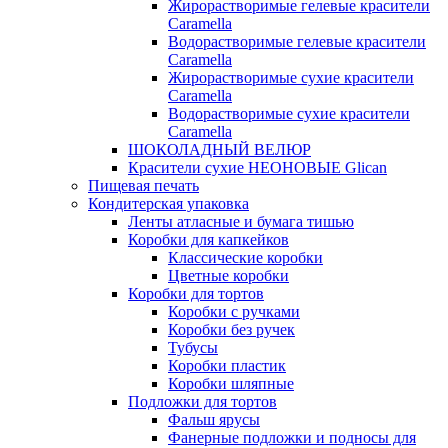
Жирорастворимые гелевые красители
Caramella
Водорастворимые гелевые красители
Caramella
Жирорастворимые сухие красители
Caramella
Водорастворимые сухие красители
Caramella
ШОКОЛАДНЫЙ ВЕЛЮР
Красители сухие НЕОНОВЫЕ Glican
Пищевая печать
Кондитерская упаковка
Ленты атласные и бумага тишью
Коробки для капкейков
Классические коробки
Цветные коробки
Коробки для тортов
Коробки с ручками
Коробки без ручек
Тубусы
Коробки пластик
Коробки шляпные
Подложки для тортов
Фальш ярусы
Фанерные подложки и подносы для