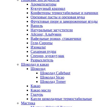
Ароматизаторы
Кукурузный крахмал
Конфитюры термостабильные и начинки
Ореховые пасты и ореховая мука
Фруктовые пюре и замороженные ягоды
Ваниль
Натуральные загустители
Айсинг, Альбумин
Вафельные рожки, стаканчики
Гели,Сиропы
Изомальт
Сахарная пудра
Специи, кунжут,мак
Разрыхлитель
Шоколад и какао
Шоколад
Шоколад Callebaut
Шоколад Sicao
Шоколад Tomer
Какао
Какао масло
Глазурь
Капли шоколадные термостабильные
Мастика