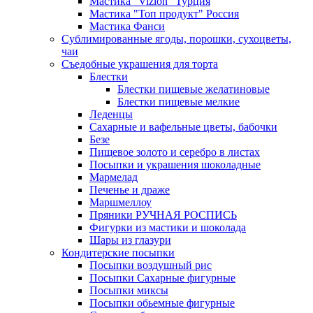
Мастика "Vizion" Турция
Мастика "Топ продукт" Россия
Мастика Фанси
Сублимированные ягоды, порошки, сухоцветы,
чаи
Съедобные украшения для торта
Блестки
Блестки пищевые желатиновые
Блестки пищевые мелкие
Леденцы
Сахарные и вафельные цветы, бабочки
Безе
Пищевое золото и серебро в листах
Посыпки и украшения шоколадные
Мармелад
Печенье и драже
Маршмеллоу
Пряники РУЧНАЯ РОСПИСЬ
Фигурки из мастики и шоколада
Шары из глазури
Кондитерские посыпки
Посыпки воздушный рис
Посыпки Сахарные фигурные
Посыпки миксы
Посыпки обьемные фигурные