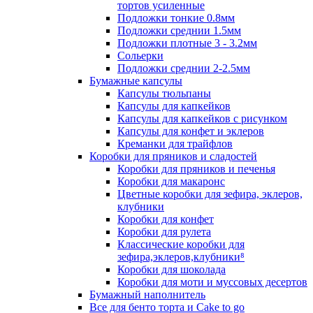
тортов усиленные
Подложки тонкие 0.8мм
Подложки среднии 1.5мм
Подложки плотные 3 - 3.2мм
Сольерки
Подложки среднии 2-2.5мм
Бумажные капсулы
Капсулы тюльпаны
Капсулы для капкейков
Капсулы для капкейков с рисунком
Капсулы для конфет и эклеров
Креманки для трайфлов
Коробки для пряников и сладостей
Коробки для пряников и печенья
Коробки для макаронс
Цветные коробки для зефира, эклеров,
клубники
Коробки для конфет
Коробки для рулета
Классические коробки для
зефира,эклеров,клубники⁸
Коробки для шоколада
Коробки для моти и муссовых десертов
Бумажный наполнитель
Все для бенто торта и Cake to go