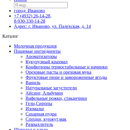
город: Иваново
+7 (4932) 26-14-28,
8-930-330-14-28
Адрес: г. Иваново, ул. Палехская, д. 14
Каталог
Молочная продукция
Пищевые ингредиенты
Ароматизаторы
Кукурузный крахмал
Конфитюры термостабильные и начинки
Ореховые пасты и ореховая мука
Фруктовые пюре и замороженные ягоды
Ваниль
Натуральные загустители
Айсинг, Альбумин
Вафельные рожки, стаканчики
Гели,Сиропы
Изомальт
Сахарная пудра
Специи, кунжут,мак
Разрыхлитель
Шоколад и какао