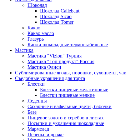
Шоколад
Шоколад Callebaut
Шоколад Sicao
Шоколад Tomer
Какао
Какао масло
Глазурь
Капли шоколадные термостабильные
Мастика
Мастика "Vizion" Турция
Мастика "Топ продукт" Россия
Мастика Фанси
Сублимированные ягоды, порошки, сухоцветы, чаи
Съедобные украшения для торта
Блестки
Блестки пищевые желатиновые
Блестки пищевые мелкие
Леденцы
Сахарные и вафельные цветы, бабочки
Безе
Пищевое золото и серебро в листах
Посыпки и украшения шоколадные
Мармелад
Печенье и драже