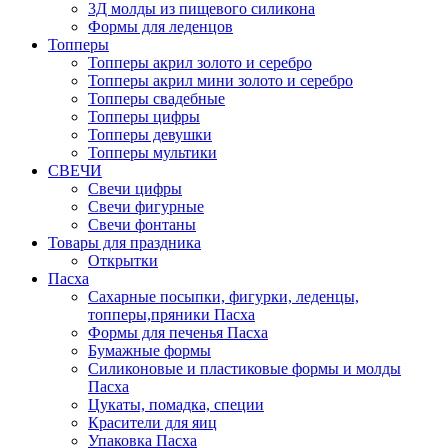
3Д молды из пищевого силикона
Формы для леденцов
Топперы
Топперы акрил золото и серебро
Топперы акрил мини золото и серебро
Топперы свадебные
Топперы цифры
Топперы девушки
Топперы мультики
СВЕЧИ
Свечи цифры
Свечи фигурные
Свечи фонтаны
Товары для праздника
Открытки
Пасха
Сахарные посыпки, фигурки, леденцы,
топперы,пряники Пасха
Формы для печенья Пасха
Бумажные формы
Силиконовые и пластиковые формы и молды
Пасха
Цукаты, помадка, специи
Красители для яиц
Упаковка Пасха