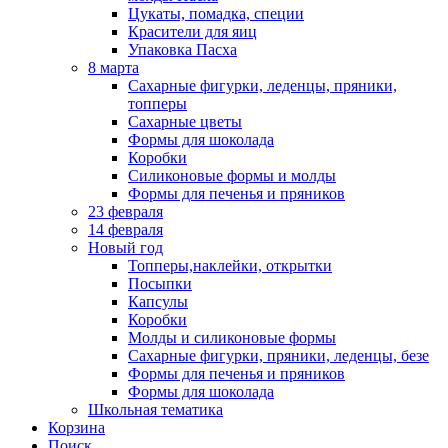
Цукаты, помадка, специи
Красители для яиц
Упаковка Пасха
8 марта
Сахарные фигурки, леденцы, пряники,
топперы
Сахарные цветы
Формы для шоколада
Коробки
Силиконовые формы и молды
Формы для печенья и пряников
23 февраля
14 февраля
Новый год
Топперы,наклейки, открытки
Посыпки
Капсулы
Коробки
Молды и силиконовые формы
Сахарные фигурки, пряники, леденцы, безе
Формы для печенья и пряников
Формы для шоколада
Школьная тематика
Корзина
Поиск