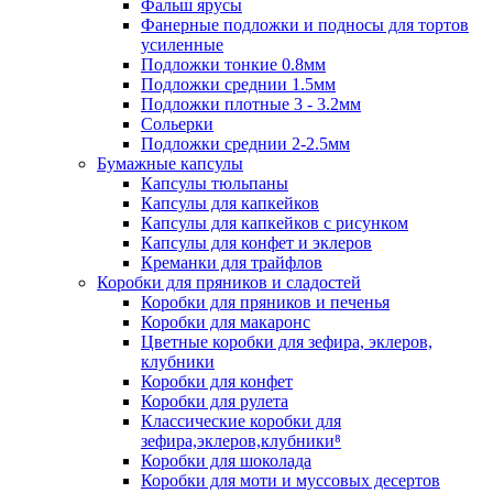
Фальш ярусы
Фанерные подложки и подносы для тортов
усиленные
Подложки тонкие 0.8мм
Подложки среднии 1.5мм
Подложки плотные 3 - 3.2мм
Сольерки
Подложки среднии 2-2.5мм
Бумажные капсулы
Капсулы тюльпаны
Капсулы для капкейков
Капсулы для капкейков с рисунком
Капсулы для конфет и эклеров
Креманки для трайфлов
Коробки для пряников и сладостей
Коробки для пряников и печенья
Коробки для макаронс
Цветные коробки для зефира, эклеров,
клубники
Коробки для конфет
Коробки для рулета
Классические коробки для
зефира,эклеров,клубники⁸
Коробки для шоколада
Коробки для моти и муссовых десертов