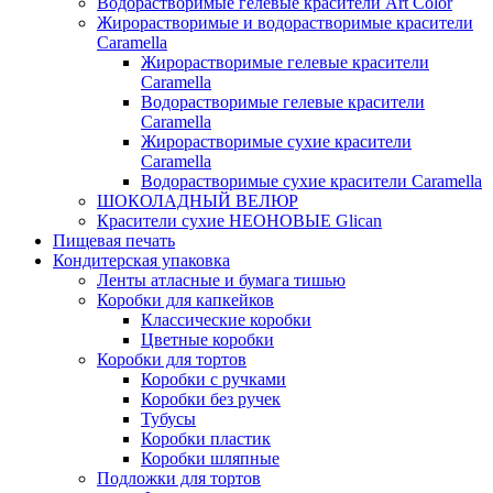
Водорастворимые гелевые красители Art Color
Жирорастворимые и водорастворимые красители
Caramella
Жирорастворимые гелевые красители
Caramella
Водорастворимые гелевые красители
Caramella
Жирорастворимые сухие красители
Caramella
Водорастворимые сухие красители Caramella
ШОКОЛАДНЫЙ ВЕЛЮР
Красители сухие НЕОНОВЫЕ Glican
Пищевая печать
Кондитерская упаковка
Ленты атласные и бумага тишью
Коробки для капкейков
Классические коробки
Цветные коробки
Коробки для тортов
Коробки с ручками
Коробки без ручек
Тубусы
Коробки пластик
Коробки шляпные
Подложки для тортов