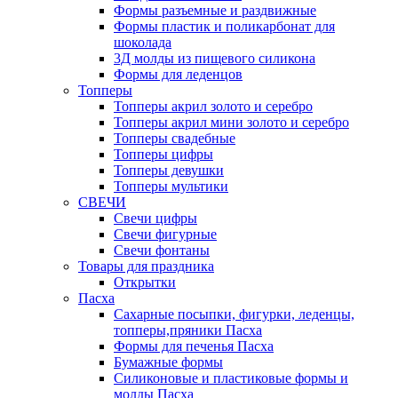
Формы разъемные и раздвижные
Формы пластик и поликарбонат для
шоколада
3Д молды из пищевого силикона
Формы для леденцов
Топперы
Топперы акрил золото и серебро
Топперы акрил мини золото и серебро
Топперы свадебные
Топперы цифры
Топперы девушки
Топперы мультики
СВЕЧИ
Свечи цифры
Свечи фигурные
Свечи фонтаны
Товары для праздника
Открытки
Пасха
Сахарные посыпки, фигурки, леденцы,
топперы,пряники Пасха
Формы для печенья Пасха
Бумажные формы
Силиконовые и пластиковые формы и
молды Пасха