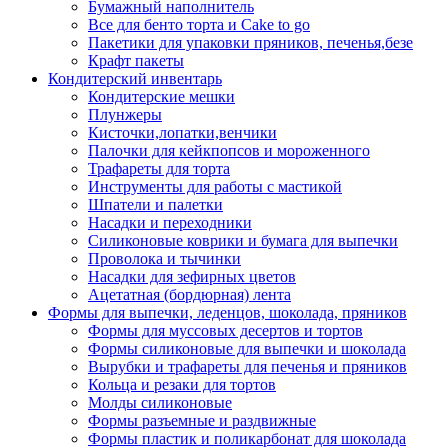
Бумажный наполнитель
Все для бенто торта и Cake to go
Пакетики для упаковки пряников, печенья,безе
Крафт пакеты
Кондитерский инвентарь
Кондитерские мешки
Плунжеры
Кисточки,лопатки,венчики
Палочки для кейкпопсов и мороженного
Трафареты для торта
Инструменты для работы с мастикой
Шпатели и палетки
Насадки и переходники
Силиконовые коврики и бумага для выпечки
Проволока и тычинки
Насадки для зефирных цветов
Ацетатная (бордюрная) лента
Формы для выпечки, леденцов, шоколада, пряников
Формы для муссовых десертов и тортов
Формы силиконовые для выпечки и шоколада
Вырубки и трафареты для печенья и пряников
Кольца и резаки для тортов
Молды силиконовые
Формы разъемные и раздвижные
Формы пластик и поликарбонат для шоколада