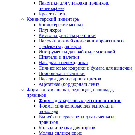
Пакетики для упаковки пряников,
печенья,безе
Крафт пакеты
Кондитерский инвентарь
Кондитерские мешки
Плунжеры
Кисточки,лопатки,венчики
Палочки для кейкпопсов и мороженного
Трафареты для торта
Инструменты для работы с мастикой
Шпатели и палетки
Насадки и переходники
Силиконовые коврики и бумага для выпечки
Проволока и тычинки
Насадки для зефирных цветов
Ацетатная (бордюрная) лента
Формы для выпечки, леденцов, шоколада,
пряников
Формы для муссовых десертов и тортов
Формы силиконовые для выпечки и
шоколада
Вырубки и трафареты для печенья и
пряников
Кольца и резаки для тортов
Молды силиконовые