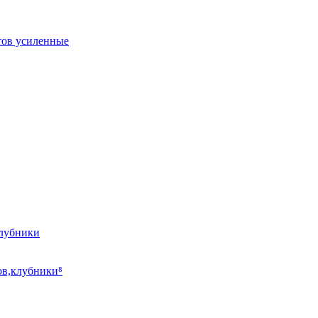
тов усиленные
клубники
ов,клубники⁸