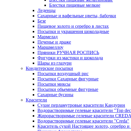
Блестки пищевые мелкие
Леденцы
Сахарные и вафельные цветы, бабочки
Безе
Пищевое золото и серебро в листах
Посыпки и украшения шоколадные
Мармелад
Печенье и драже
Маршмеллоу
Пряники РУЧНАЯ РОСПИСЬ
Фигурки из мастики и шоколада
Шары из глазури
Кондитерские посыпки
Посыпки воздушный рис
Посыпки Сахарные фигурные
Посыпки миксы
Посыпки обьемные фигурные
Сахарные бусины
Красители
Сухие перламутровые красители Кандурин
Водорастворимые гелевые красители "Top dec
Жирорастворимые гелевые красители CRED
Водорастворимые гелевые красители "Creda"
Краситель сухой Настоящее золото, серебро и