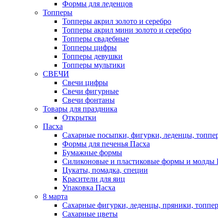
Формы для леденцов
Топперы
Топперы акрил золото и серебро
Топперы акрил мини золото и серебро
Топперы свадебные
Топперы цифры
Топперы девушки
Топперы мультики
СВЕЧИ
Свечи цифры
Свечи фигурные
Свечи фонтаны
Товары для праздника
Открытки
Пасха
Сахарные посыпки, фигурки, леденцы, топпе
Формы для печенья Пасха
Бумажные формы
Силиконовые и пластиковые формы и молды 
Цукаты, помадка, специи
Красители для яиц
Упаковка Пасха
8 марта
Сахарные фигурки, леденцы, пряники, топпе
Сахарные цветы