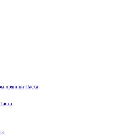
ры,пряники Пасха
Пасха
ры