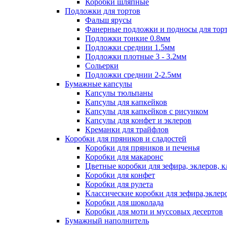
Коробки шляпные
Подложки для тортов
Фальш ярусы
Фанерные подложки и подносы для тор
Подложки тонкие 0.8мм
Подложки среднии 1.5мм
Подложки плотные 3 - 3.2мм
Сольерки
Подложки среднии 2-2.5мм
Бумажные капсулы
Капсулы тюльпаны
Капсулы для капкейков
Капсулы для капкейков с рисунком
Капсулы для конфет и эклеров
Креманки для трайфлов
Коробки для пряников и сладостей
Коробки для пряников и печенья
Коробки для макаронс
Цветные коробки для зефира, эклеров, 
Коробки для конфет
Коробки для рулета
Классические коробки для зефира,эклер
Коробки для шоколада
Коробки для моти и муссовых десертов
Бумажный наполнитель