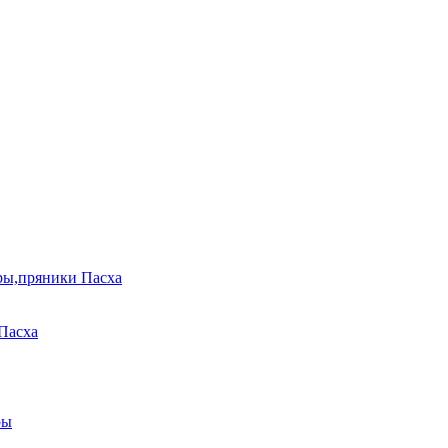
ры,пряники Пасха
Пасха
ры