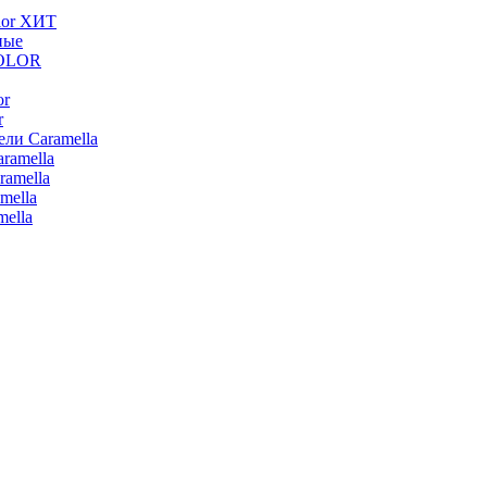
lor ХИТ
ные
COLOR
or
r
ли Caramella
ramella
ramella
mella
ella