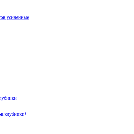
тов усиленные
клубники
ов,клубники⁸