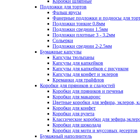
Коробки шляпные
Подложки для тортов
Фальш ярусы
Фанерные подложки и подносы для тор
Подложки тонкие 0.8мм
Подложки среднии 1.5мм
Подложки плотные 3 - 3.2мм
Сольерки
Подложки среднии 2-2.5мм
Бумажные капсулы
Капсулы тюльпаны
Капсулы для капкейков
Капсулы для капкейков с рисунком
Капсулы для конфет и эклеров
Креманки для трайфлов
Коробки для пряников и сладостей
Коробки для пряников и печенья
Коробки для макаронс
Цветные коробки для зефира, эклеров, 
Коробки для конфет
Коробки для рулета
Классические коробки для зефира,эклер
Коробки для шоколада
Коробки для моти и муссовых десертов
Бумажный наполнитель