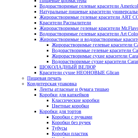
Пищевые фломастеры
Водорастворимые гелевые красители Americo
Натуральные пищевые красители универсаль
Жирорастворимые гелевые красители ART 
Красители Распылители
Жирорастворимые гелевые красители Mr.Flav
Водорастворимые гелевые красители Art Colo
Жирорастворимые и водорастворимые красите
Жирорастворимые гелевые красители Ca
Водорастворимые гелевые красители Ca
Жирорастворимые сухие красители Cara
Водорастворимые сухие красители Caram
ШОКОЛАДНЫЙ ВЕЛЮР
Красители сухие НЕОНОВЫЕ Glican
Пищевая печать
Кондитерская упаковка
Ленты атласные и бумага тишью
Коробки для капкейков
Классические коробки
Цветные коробки
Коробки для тортов
Коробки с ручками
Коробки без ручек
Тубусы
Коробки пластик