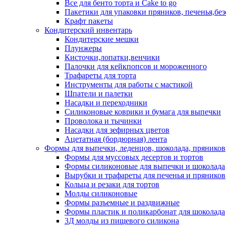
Все для бенто торта и Cake to go
Пакетики для упаковки пряников, печенья,без
Крафт пакеты
Кондитерский инвентарь
Кондитерские мешки
Плунжеры
Кисточки,лопатки,венчики
Палочки для кейкпопсов и мороженного
Трафареты для торта
Инструменты для работы с мастикой
Шпатели и палетки
Насадки и переходники
Силиконовые коврики и бумага для выпечки
Проволока и тычинки
Насадки для зефирных цветов
Ацетатная (бордюрная) лента
Формы для выпечки, леденцов, шоколада, пряников
Формы для муссовых десертов и тортов
Формы силиконовые для выпечки и шоколада
Вырубки и трафареты для печенья и пряников
Кольца и резаки для тортов
Молды силиконовые
Формы разъемные и раздвижные
Формы пластик и поликарбонат для шоколада
3Д молды из пищевого силикона