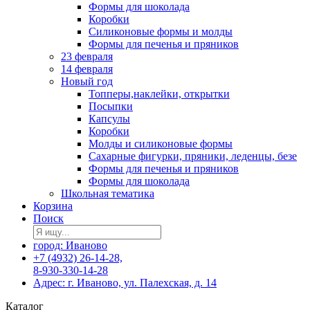
Формы для шоколада
Коробки
Силиконовые формы и молды
Формы для печенья и пряников
23 февраля
14 февраля
Новый год
Топперы,наклейки, открытки
Посыпки
Капсулы
Коробки
Молды и силиконовые формы
Сахарные фигурки, пряники, леденцы, безе
Формы для печенья и пряников
Формы для шоколада
Школьная тематика
Корзина
Поиск
город: Иваново
+7 (4932) 26-14-28,
8-930-330-14-28
Адрес: г. Иваново, ул. Палехская, д. 14
Каталог