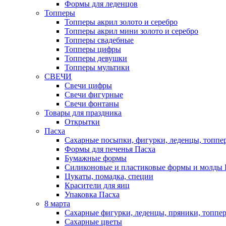
Формы для леденцов
Топперы
Топперы акрил золото и серебро
Топперы акрил мини золото и серебро
Топперы свадебные
Топперы цифры
Топперы девушки
Топперы мультики
СВЕЧИ
Свечи цифры
Свечи фигурные
Свечи фонтаны
Товары для праздника
Открытки
Пасха
Сахарные посыпки, фигурки, леденцы, топпе
Формы для печенья Пасха
Бумажные формы
Силиконовые и пластиковые формы и молды 
Цукаты, помадка, специи
Красители для яиц
Упаковка Пасха
8 марта
Сахарные фигурки, леденцы, пряники, топпе
Сахарные цветы