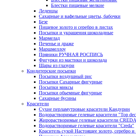
Блестки пищевые мелкие
Леденцы
Сахарные и вафельные цветы, бабочки
Безе
Пищевое золото и серебро в листах
Посыпки и украшения шоколадные
Мармелад
Печенье и драже
Маршмеллоу
Пряники РУЧНАЯ РОСПИСЬ
Фигурки из мастики и шоколада
Шары из глазури
Кондитерские посыпки
Посыпки воздушный рис
Посыпки Сахарные фигурные
Посыпки миксы
Посыпки обьемные фигурные
Сахарные бусины
Красители
Сухие перламутровые красители Кандурин
Водорастворимые гелевые красители "Top dec
Жирорастворимые гелевые красители CRED
Водорастворимые гелевые красители "Creda"
Краситель сухой Настоящее золото, серебро и