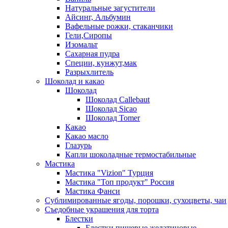
Натуральные загустители
Айсинг, Альбумин
Вафельные рожки, стаканчики
Гели,Сиропы
Изомальт
Сахарная пудра
Специи, кунжут,мак
Разрыхлитель
Шоколад и какао
Шоколад
Шоколад Callebaut
Шоколад Sicao
Шоколад Tomer
Какао
Какао масло
Глазурь
Капли шоколадные термостабильные
Мастика
Мастика "Vizion" Турция
Мастика "Топ продукт" Россия
Мастика Фанси
Сублимированные ягоды, порошки, сухоцветы, чаи
Съедобные украшения для торта
Блестки
Блестки пищевые желатиновые