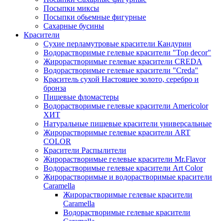
Посыпки миксы
Посыпки обьемные фигурные
Сахарные бусины
Красители
Сухие перламутровые красители Кандурин
Водорастворимые гелевые красители "Top decor"
Жирорастворимые гелевые красители CREDA
Водорастворимые гелевые красители "Creda"
Краситель сухой Настоящее золото, серебро и
бронза
Пищевые фломастеры
Водорастворимые гелевые красители Americolor
ХИТ
Натуральные пищевые красители универсальные
Жирорастворимые гелевые красители ART
COLOR
Красители Распылители
Жирорастворимые гелевые красители Mr.Flavor
Водорастворимые гелевые красители Art Color
Жирорастворимые и водорастворимые красители
Caramella
Жирорастворимые гелевые красители
Caramella
Водорастворимые гелевые красители