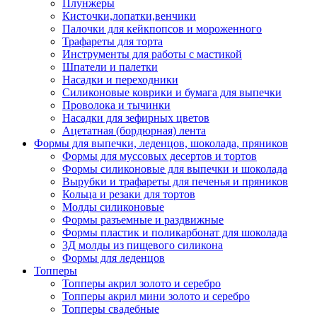
Плунжеры
Кисточки,лопатки,венчики
Палочки для кейкпопсов и мороженного
Трафареты для торта
Инструменты для работы с мастикой
Шпатели и палетки
Насадки и переходники
Силиконовые коврики и бумага для выпечки
Проволока и тычинки
Насадки для зефирных цветов
Ацетатная (бордюрная) лента
Формы для выпечки, леденцов, шоколада, пряников
Формы для муссовых десертов и тортов
Формы силиконовые для выпечки и шоколада
Вырубки и трафареты для печенья и пряников
Кольца и резаки для тортов
Молды силиконовые
Формы разъемные и раздвижные
Формы пластик и поликарбонат для шоколада
3Д молды из пищевого силикона
Формы для леденцов
Топперы
Топперы акрил золото и серебро
Топперы акрил мини золото и серебро
Топперы свадебные