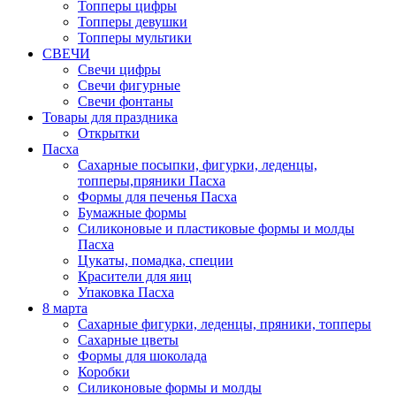
Топперы цифры
Топперы девушки
Топперы мультики
СВЕЧИ
Свечи цифры
Свечи фигурные
Свечи фонтаны
Товары для праздника
Открытки
Пасха
Сахарные посыпки, фигурки, леденцы,
топперы,пряники Пасха
Формы для печенья Пасха
Бумажные формы
Силиконовые и пластиковые формы и молды
Пасха
Цукаты, помадка, специи
Красители для яиц
Упаковка Пасха
8 марта
Сахарные фигурки, леденцы, пряники, топперы
Сахарные цветы
Формы для шоколада
Коробки
Силиконовые формы и молды