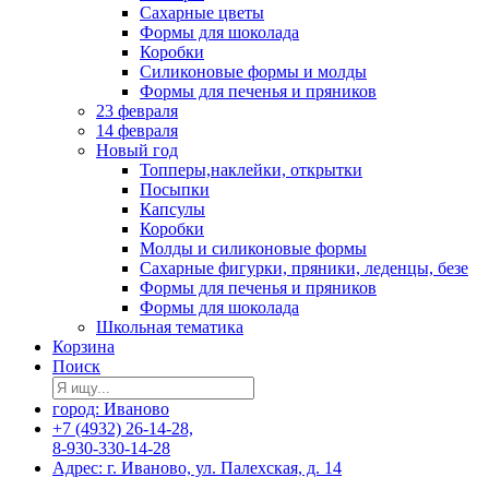
Сахарные цветы
Формы для шоколада
Коробки
Силиконовые формы и молды
Формы для печенья и пряников
23 февраля
14 февраля
Новый год
Топперы,наклейки, открытки
Посыпки
Капсулы
Коробки
Молды и силиконовые формы
Сахарные фигурки, пряники, леденцы, безе
Формы для печенья и пряников
Формы для шоколада
Школьная тематика
Корзина
Поиск
город: Иваново
+7 (4932) 26-14-28,
8-930-330-14-28
Адрес: г. Иваново, ул. Палехская, д. 14