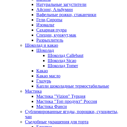
Натуральные загустители
Айсинг, Альбумин
Вафельные рожки, стаканчики
Гели,Сиропы
Изомальт
Сахарная пудра
Специи, кунжут,мак
Разрыхлитель
Шоколад и какао
Шоколад
Шоколад Callebaut
Шоколад Sicao
Шоколад Tomer
Какао
Какао масло
Глазурь
Капли шоколадные термостабильные
Мастика
Мастика "Vizion" Турция
Мастика "Топ продукт" Россия
Мастика Фанси
Сублимированные ягоды, порошки, сухоцветы,
чаи
Съедобные украшения для торта
Блестки