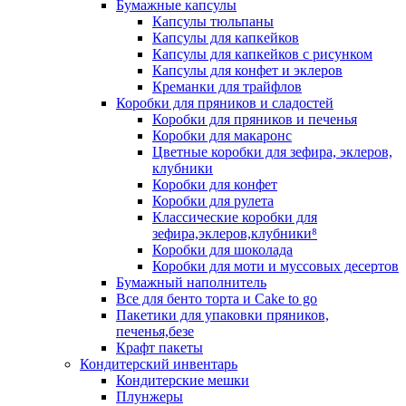
Бумажные капсулы
Капсулы тюльпаны
Капсулы для капкейков
Капсулы для капкейков с рисунком
Капсулы для конфет и эклеров
Креманки для трайфлов
Коробки для пряников и сладостей
Коробки для пряников и печенья
Коробки для макаронс
Цветные коробки для зефира, эклеров,
клубники
Коробки для конфет
Коробки для рулета
Классические коробки для
зефира,эклеров,клубники⁸
Коробки для шоколада
Коробки для моти и муссовых десертов
Бумажный наполнитель
Все для бенто торта и Cake to go
Пакетики для упаковки пряников,
печенья,безе
Крафт пакеты
Кондитерский инвентарь
Кондитерские мешки
Плунжеры