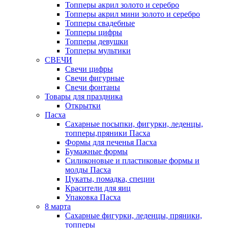
Топперы акрил золото и серебро
Топперы акрил мини золото и серебро
Топперы свадебные
Топперы цифры
Топперы девушки
Топперы мультики
СВЕЧИ
Свечи цифры
Свечи фигурные
Свечи фонтаны
Товары для праздника
Открытки
Пасха
Сахарные посыпки, фигурки, леденцы,
топперы,пряники Пасха
Формы для печенья Пасха
Бумажные формы
Силиконовые и пластиковые формы и
молды Пасха
Цукаты, помадка, специи
Красители для яиц
Упаковка Пасха
8 марта
Сахарные фигурки, леденцы, пряники,
топперы