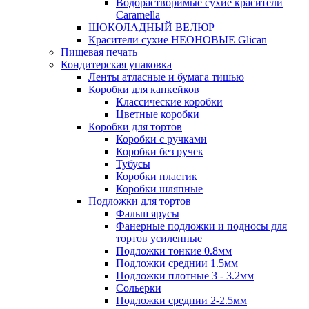
Водорастворимые сухие красители
Caramella
ШОКОЛАДНЫЙ ВЕЛЮР
Красители сухие НЕОНОВЫЕ Glican
Пищевая печать
Кондитерская упаковка
Ленты атласные и бумага тишью
Коробки для капкейков
Классические коробки
Цветные коробки
Коробки для тортов
Коробки с ручками
Коробки без ручек
Тубусы
Коробки пластик
Коробки шляпные
Подложки для тортов
Фальш ярусы
Фанерные подложки и подносы для
тортов усиленные
Подложки тонкие 0.8мм
Подложки среднии 1.5мм
Подложки плотные 3 - 3.2мм
Сольерки
Подложки среднии 2-2.5мм