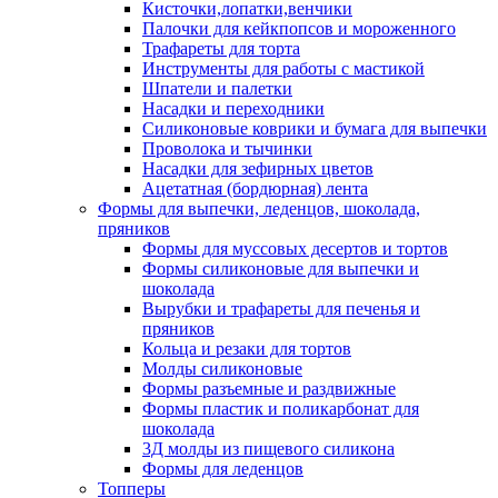
Кисточки,лопатки,венчики
Палочки для кейкпопсов и мороженного
Трафареты для торта
Инструменты для работы с мастикой
Шпатели и палетки
Насадки и переходники
Силиконовые коврики и бумага для выпечки
Проволока и тычинки
Насадки для зефирных цветов
Ацетатная (бордюрная) лента
Формы для выпечки, леденцов, шоколада,
пряников
Формы для муссовых десертов и тортов
Формы силиконовые для выпечки и
шоколада
Вырубки и трафареты для печенья и
пряников
Кольца и резаки для тортов
Молды силиконовые
Формы разъемные и раздвижные
Формы пластик и поликарбонат для
шоколада
3Д молды из пищевого силикона
Формы для леденцов
Топперы