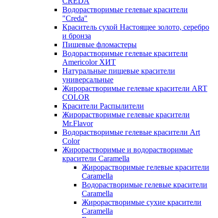
CREDA
Водорастворимые гелевые красители
"Creda"
Краситель сухой Настоящее золото, серебро
и бронза
Пищевые фломастеры
Водорастворимые гелевые красители
Americolor ХИТ
Натуральные пищевые красители
универсальные
Жирорастворимые гелевые красители ART
COLOR
Красители Распылители
Жирорастворимые гелевые красители
Mr.Flavor
Водорастворимые гелевые красители Art
Color
Жирорастворимые и водорастворимые
красители Caramella
Жирорастворимые гелевые красители
Caramella
Водорастворимые гелевые красители
Caramella
Жирорастворимые сухие красители
Caramella