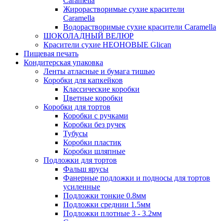
Caramella
Жирорастворимые сухие красители
Caramella
Водорастворимые сухие красители Caramella
ШОКОЛАДНЫЙ ВЕЛЮР
Красители сухие НЕОНОВЫЕ Glican
Пищевая печать
Кондитерская упаковка
Ленты атласные и бумага тишью
Коробки для капкейков
Классические коробки
Цветные коробки
Коробки для тортов
Коробки с ручками
Коробки без ручек
Тубусы
Коробки пластик
Коробки шляпные
Подложки для тортов
Фальш ярусы
Фанерные подложки и подносы для тортов
усиленные
Подложки тонкие 0.8мм
Подложки среднии 1.5мм
Подложки плотные 3 - 3.2мм