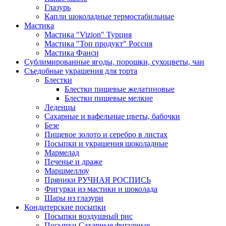
Глазурь
Капли шоколадные термостабильные
Мастика
Мастика "Vizion" Турция
Мастика "Топ продукт" Россия
Мастика Фанси
Сублимированные ягоды, порошки, сухоцветы, чаи
Съедобные украшения для торта
Блестки
Блестки пищевые желатиновые
Блестки пищевые мелкие
Леденцы
Сахарные и вафельные цветы, бабочки
Безе
Пищевое золото и серебро в листах
Посыпки и украшения шоколадные
Мармелад
Печенье и драже
Маршмеллоу
Пряники РУЧНАЯ РОСПИСЬ
Фигурки из мастики и шоколада
Шары из глазури
Кондитерские посыпки
Посыпки воздушный рис
Посыпки Сахарные фигурные