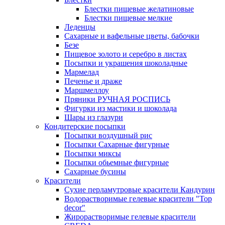
Блестки пищевые желатиновые
Блестки пищевые мелкие
Леденцы
Сахарные и вафельные цветы, бабочки
Безе
Пищевое золото и серебро в листах
Посыпки и украшения шоколадные
Мармелад
Печенье и драже
Маршмеллоу
Пряники РУЧНАЯ РОСПИСЬ
Фигурки из мастики и шоколада
Шары из глазури
Кондитерские посыпки
Посыпки воздушный рис
Посыпки Сахарные фигурные
Посыпки миксы
Посыпки обьемные фигурные
Сахарные бусины
Красители
Сухие перламутровые красители Кандурин
Водорастворимые гелевые красители "Top
decor"
Жирорастворимые гелевые красители