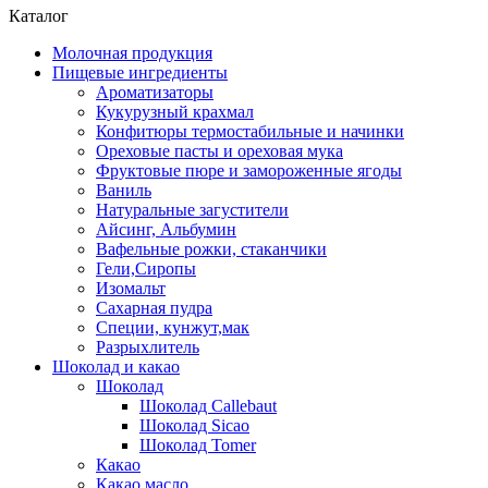
Каталог
Молочная продукция
Пищевые ингредиенты
Ароматизаторы
Кукурузный крахмал
Конфитюры термостабильные и начинки
Ореховые пасты и ореховая мука
Фруктовые пюре и замороженные ягоды
Ваниль
Натуральные загустители
Айсинг, Альбумин
Вафельные рожки, стаканчики
Гели,Сиропы
Изомальт
Сахарная пудра
Специи, кунжут,мак
Разрыхлитель
Шоколад и какао
Шоколад
Шоколад Callebaut
Шоколад Sicao
Шоколад Tomer
Какао
Какао масло