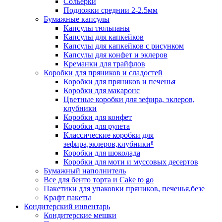
Сольерки
Подложки среднии 2-2.5мм
Бумажные капсулы
Капсулы тюльпаны
Капсулы для капкейков
Капсулы для капкейков с рисунком
Капсулы для конфет и эклеров
Креманки для трайфлов
Коробки для пряников и сладостей
Коробки для пряников и печенья
Коробки для макаронс
Цветные коробки для зефира, эклеров,
клубники
Коробки для конфет
Коробки для рулета
Классические коробки для
зефира,эклеров,клубники⁸
Коробки для шоколада
Коробки для моти и муссовых десертов
Бумажный наполнитель
Все для бенто торта и Cake to go
Пакетики для упаковки пряников, печенья,безе
Крафт пакеты
Кондитерский инвентарь
Кондитерские мешки