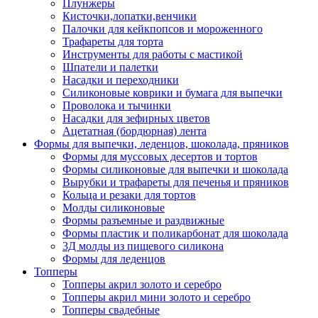
Плунжеры
Кисточки,лопатки,венчики
Палочки для кейкпопсов и мороженного
Трафареты для торта
Инструменты для работы с мастикой
Шпатели и палетки
Насадки и переходники
Силиконовые коврики и бумага для выпечки
Проволока и тычинки
Насадки для зефирных цветов
Ацетатная (бордюрная) лента
Формы для выпечки, леденцов, шоколада, пряников
Формы для муссовых десертов и тортов
Формы силиконовые для выпечки и шоколада
Вырубки и трафареты для печенья и пряников
Кольца и резаки для тортов
Молды силиконовые
Формы разъемные и раздвижные
Формы пластик и поликарбонат для шоколада
3Д молды из пищевого силикона
Формы для леденцов
Топперы
Топперы акрил золото и серебро
Топперы акрил мини золото и серебро
Топперы свадебные