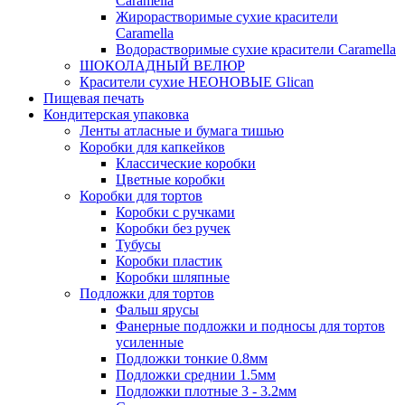
Caramella
Жирорастворимые сухие красители
Caramella
Водорастворимые сухие красители Caramella
ШОКОЛАДНЫЙ ВЕЛЮР
Красители сухие НЕОНОВЫЕ Glican
Пищевая печать
Кондитерская упаковка
Ленты атласные и бумага тишью
Коробки для капкейков
Классические коробки
Цветные коробки
Коробки для тортов
Коробки с ручками
Коробки без ручек
Тубусы
Коробки пластик
Коробки шляпные
Подложки для тортов
Фальш ярусы
Фанерные подложки и подносы для тортов
усиленные
Подложки тонкие 0.8мм
Подложки среднии 1.5мм
Подложки плотные 3 - 3.2мм