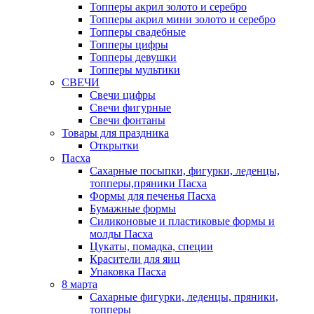
Топперы акрил золото и серебро
Топперы акрил мини золото и серебро
Топперы свадебные
Топперы цифры
Топперы девушки
Топперы мультики
СВЕЧИ
Свечи цифры
Свечи фигурные
Свечи фонтаны
Товары для праздника
Открытки
Пасха
Сахарные посыпки, фигурки, леденцы,
топперы,пряники Пасха
Формы для печенья Пасха
Бумажные формы
Силиконовые и пластиковые формы и
молды Пасха
Цукаты, помадка, специи
Красители для яиц
Упаковка Пасха
8 марта
Сахарные фигурки, леденцы, пряники,
топперы