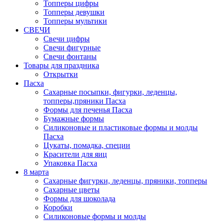
Топперы цифры
Топперы девушки
Топперы мультики
СВЕЧИ
Свечи цифры
Свечи фигурные
Свечи фонтаны
Товары для праздника
Открытки
Пасха
Сахарные посыпки, фигурки, леденцы,
топперы,пряники Пасха
Формы для печенья Пасха
Бумажные формы
Силиконовые и пластиковые формы и молды
Пасха
Цукаты, помадка, специи
Красители для яиц
Упаковка Пасха
8 марта
Сахарные фигурки, леденцы, пряники, топперы
Сахарные цветы
Формы для шоколада
Коробки
Силиконовые формы и молды