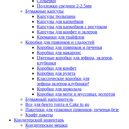
Сольерки
Подложки среднии 2-2.5мм
Бумажные капсулы
Капсулы тюльпаны
Капсулы для капкейков
Капсулы для капкейков с рисунком
Капсулы для конфет и эклеров
Креманки для трайфлов
Коробки для пряников и сладостей
Коробки для пряников и печенья
Коробки для макаронс
Цветные коробки для зефира, эклеров,
клубники
Коробки для конфет
Коробки для рулета
Классические коробки для
зефира,эклеров,клубники⁸
Коробки для шоколада
Коробки для моти и муссовых десертов
Бумажный наполнитель
Все для бенто торта и Cake to go
Пакетики для упаковки пряников, печенья,безе
Крафт пакеты
Кондитерский инвентарь
Кондитерские мешки