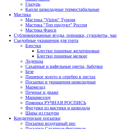
Глазурь
Капли шоколадные термостабильные
Мастика
Мастика "Vizion" Турция
Мастика "Топ продукт" Россия
Мастика Фанси
Сублимированные ягоды, порошки, сухоцветы, чаи
Съедобные украшения для торта
Блестки
Блестки пищевые желатиновые
Блестки пищевые мелкие
Леденцы
Сахарные и вафельные цветы, бабочки
Безе
Пищевое золото и серебро в листах
Посыпки и украшения шоколадные
Мармелад
Печенье и драже
Маршмеллоу
Пряники РУЧНАЯ РОСПИСЬ
Фигурки из мастики и шоколада
Шары из глазури
Кондитерские посыпки
Посыпки воздушный рис
Посыпки Сахарные фигурные