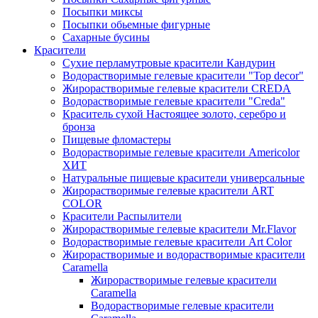
Посыпки миксы
Посыпки обьемные фигурные
Сахарные бусины
Красители
Сухие перламутровые красители Кандурин
Водорастворимые гелевые красители "Top decor"
Жирорастворимые гелевые красители CREDA
Водорастворимые гелевые красители "Creda"
Краситель сухой Настоящее золото, серебро и
бронза
Пищевые фломастеры
Водорастворимые гелевые красители Americolor
ХИТ
Натуральные пищевые красители универсальные
Жирорастворимые гелевые красители ART
COLOR
Красители Распылители
Жирорастворимые гелевые красители Mr.Flavor
Водорастворимые гелевые красители Art Color
Жирорастворимые и водорастворимые красители
Caramella
Жирорастворимые гелевые красители
Caramella
Водорастворимые гелевые красители