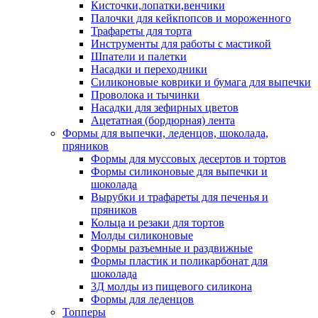
Кисточки,лопатки,венчики
Палочки для кейкпопсов и мороженного
Трафареты для торта
Инструменты для работы с мастикой
Шпатели и палетки
Насадки и переходники
Силиконовые коврики и бумага для выпечки
Проволока и тычинки
Насадки для зефирных цветов
Ацетатная (бордюрная) лента
Формы для выпечки, леденцов, шоколада,
пряников
Формы для муссовых десертов и тортов
Формы силиконовые для выпечки и
шоколада
Вырубки и трафареты для печенья и
пряников
Кольца и резаки для тортов
Молды силиконовые
Формы разъемные и раздвижные
Формы пластик и поликарбонат для
шоколада
3Д молды из пищевого силикона
Формы для леденцов
Топперы