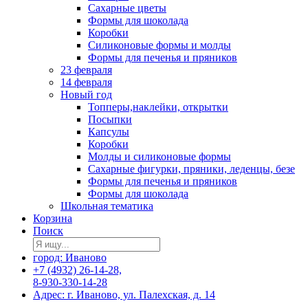
Сахарные цветы
Формы для шоколада
Коробки
Силиконовые формы и молды
Формы для печенья и пряников
23 февраля
14 февраля
Новый год
Топперы,наклейки, открытки
Посыпки
Капсулы
Коробки
Молды и силиконовые формы
Сахарные фигурки, пряники, леденцы, безе
Формы для печенья и пряников
Формы для шоколада
Школьная тематика
Корзина
Поиск
город: Иваново
+7 (4932) 26-14-28,
8-930-330-14-28
Адрес: г. Иваново, ул. Палехская, д. 14