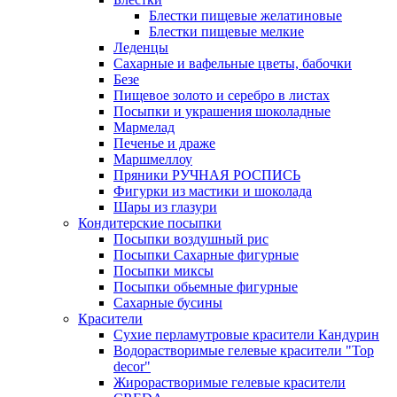
Блестки пищевые желатиновые
Блестки пищевые мелкие
Леденцы
Сахарные и вафельные цветы, бабочки
Безе
Пищевое золото и серебро в листах
Посыпки и украшения шоколадные
Мармелад
Печенье и драже
Маршмеллоу
Пряники РУЧНАЯ РОСПИСЬ
Фигурки из мастики и шоколада
Шары из глазури
Кондитерские посыпки
Посыпки воздушный рис
Посыпки Сахарные фигурные
Посыпки миксы
Посыпки обьемные фигурные
Сахарные бусины
Красители
Сухие перламутровые красители Кандурин
Водорастворимые гелевые красители "Top
decor"
Жирорастворимые гелевые красители