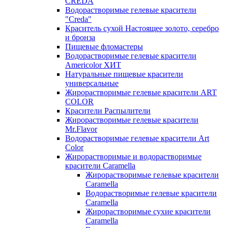
CREDA
Водорастворимые гелевые красители
"Creda"
Краситель сухой Настоящее золото, серебро
и бронза
Пищевые фломастеры
Водорастворимые гелевые красители
Americolor ХИТ
Натуральные пищевые красители
универсальные
Жирорастворимые гелевые красители ART
COLOR
Красители Распылители
Жирорастворимые гелевые красители
Mr.Flavor
Водорастворимые гелевые красители Art
Color
Жирорастворимые и водорастворимые
красители Caramella
Жирорастворимые гелевые красители
Caramella
Водорастворимые гелевые красители
Caramella
Жирорастворимые сухие красители
Caramella