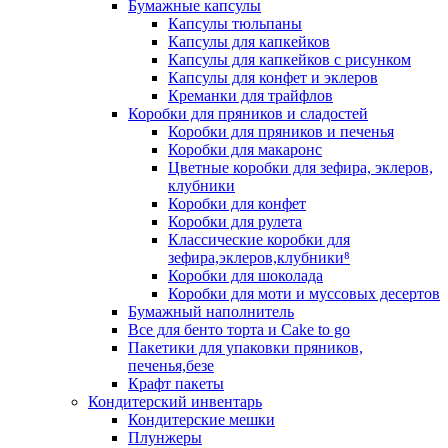
Бумажные капсулы
Капсулы тюльпаны
Капсулы для капкейков
Капсулы для капкейков с рисунком
Капсулы для конфет и эклеров
Креманки для трайфлов
Коробки для пряников и сладостей
Коробки для пряников и печенья
Коробки для макаронс
Цветные коробки для зефира, эклеров,
клубники
Коробки для конфет
Коробки для рулета
Классические коробки для
зефира,эклеров,клубники⁸
Коробки для шоколада
Коробки для моти и муссовых десертов
Бумажный наполнитель
Все для бенто торта и Cake to go
Пакетики для упаковки пряников,
печенья,безе
Крафт пакеты
Кондитерский инвентарь
Кондитерские мешки
Плунжеры