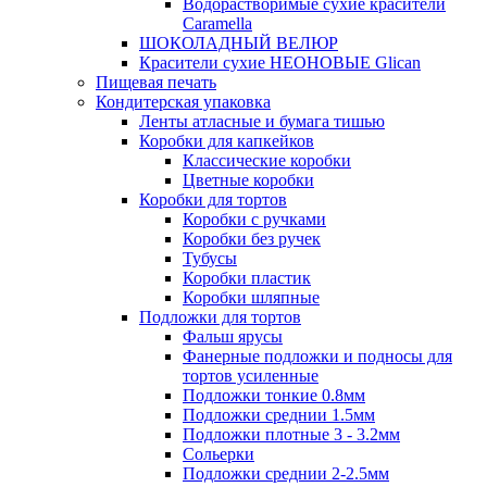
Водорастворимые сухие красители
Caramella
ШОКОЛАДНЫЙ ВЕЛЮР
Красители сухие НЕОНОВЫЕ Glican
Пищевая печать
Кондитерская упаковка
Ленты атласные и бумага тишью
Коробки для капкейков
Классические коробки
Цветные коробки
Коробки для тортов
Коробки с ручками
Коробки без ручек
Тубусы
Коробки пластик
Коробки шляпные
Подложки для тортов
Фальш ярусы
Фанерные подложки и подносы для
тортов усиленные
Подложки тонкие 0.8мм
Подложки среднии 1.5мм
Подложки плотные 3 - 3.2мм
Сольерки
Подложки среднии 2-2.5мм