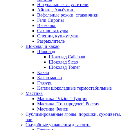
Натуральные загустители
Айсинг, Альбумин
Вафельные рожки, стаканчики
Гели,Сиропы
Изомальт
Сахарная пудра
Специи, кунжут,мак
Разрыхлитель
Шоколад и какао
Шоколад
Шоколад Callebaut
Шоколад Sicao
Шоколад Tomer
Какао
Какао масло
Глазурь
Капли шоколадные термостабильные
Мастика
Мастика "Vizion" Турция
Мастика "Топ продукт" Россия
Мастика Фанси
Сублимированные ягоды, порошки, сухоцветы,
чаи
Съедобные украшения для торта
Блестки