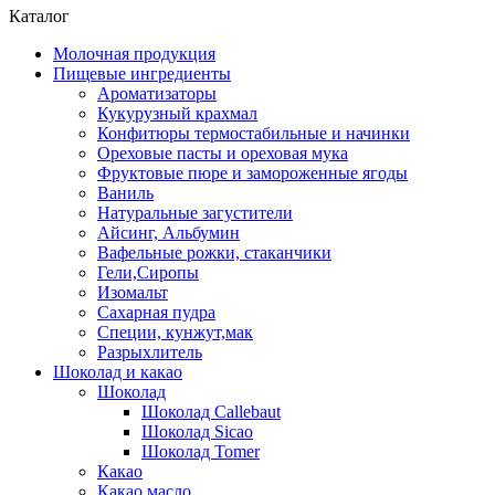
Каталог
Молочная продукция
Пищевые ингредиенты
Ароматизаторы
Кукурузный крахмал
Конфитюры термостабильные и начинки
Ореховые пасты и ореховая мука
Фруктовые пюре и замороженные ягоды
Ваниль
Натуральные загустители
Айсинг, Альбумин
Вафельные рожки, стаканчики
Гели,Сиропы
Изомальт
Сахарная пудра
Специи, кунжут,мак
Разрыхлитель
Шоколад и какао
Шоколад
Шоколад Callebaut
Шоколад Sicao
Шоколад Tomer
Какао
Какао масло