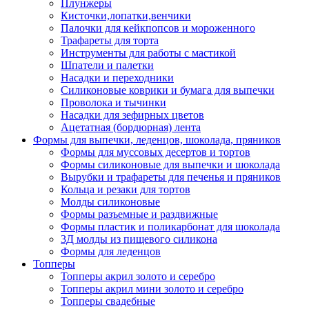
Плунжеры
Кисточки,лопатки,венчики
Палочки для кейкпопсов и мороженного
Трафареты для торта
Инструменты для работы с мастикой
Шпатели и палетки
Насадки и переходники
Силиконовые коврики и бумага для выпечки
Проволока и тычинки
Насадки для зефирных цветов
Ацетатная (бордюрная) лента
Формы для выпечки, леденцов, шоколада, пряников
Формы для муссовых десертов и тортов
Формы силиконовые для выпечки и шоколада
Вырубки и трафареты для печенья и пряников
Кольца и резаки для тортов
Молды силиконовые
Формы разъемные и раздвижные
Формы пластик и поликарбонат для шоколада
3Д молды из пищевого силикона
Формы для леденцов
Топперы
Топперы акрил золото и серебро
Топперы акрил мини золото и серебро
Топперы свадебные