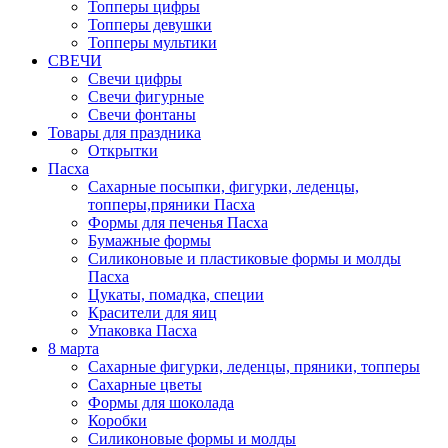
Топперы цифры
Топперы девушки
Топперы мультики
СВЕЧИ
Свечи цифры
Свечи фигурные
Свечи фонтаны
Товары для праздника
Открытки
Пасха
Сахарные посыпки, фигурки, леденцы,
топперы,пряники Пасха
Формы для печенья Пасха
Бумажные формы
Силиконовые и пластиковые формы и молды
Пасха
Цукаты, помадка, специи
Красители для яиц
Упаковка Пасха
8 марта
Сахарные фигурки, леденцы, пряники, топперы
Сахарные цветы
Формы для шоколада
Коробки
Силиконовые формы и молды