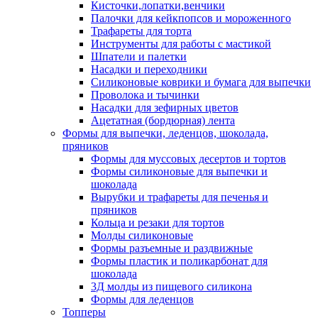
Кисточки,лопатки,венчики
Палочки для кейкпопсов и мороженного
Трафареты для торта
Инструменты для работы с мастикой
Шпатели и палетки
Насадки и переходники
Силиконовые коврики и бумага для выпечки
Проволока и тычинки
Насадки для зефирных цветов
Ацетатная (бордюрная) лента
Формы для выпечки, леденцов, шоколада,
пряников
Формы для муссовых десертов и тортов
Формы силиконовые для выпечки и
шоколада
Вырубки и трафареты для печенья и
пряников
Кольца и резаки для тортов
Молды силиконовые
Формы разъемные и раздвижные
Формы пластик и поликарбонат для
шоколада
3Д молды из пищевого силикона
Формы для леденцов
Топперы