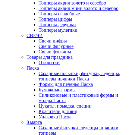
Топперы акрил золото и серебро
Топперы акрил мини золото и серебро
Топперы свадебные
Топперы цифры
Топперы девушки
Топперы мультики
СВЕЧИ
Свечи цифры
Свечи фигурные
Свечи фонтаны
Товары для праздника
Открытки
Пасха
Сахарные посыпки, фигурки, леденцы,
топперы,пряники Пасха
Формы для печенья Пасха
Бумажные формы
Силиконовые и пластиковые формы и
молды Пасха
Цукаты, помадка, специи
Красители для яиц
Упаковка Пасха
8 марта
Сахарные фигурки, леденцы, пряники,
топперы