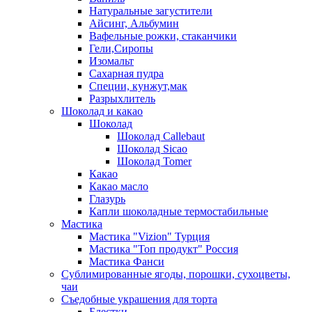
Натуральные загустители
Айсинг, Альбумин
Вафельные рожки, стаканчики
Гели,Сиропы
Изомальт
Сахарная пудра
Специи, кунжут,мак
Разрыхлитель
Шоколад и какао
Шоколад
Шоколад Callebaut
Шоколад Sicao
Шоколад Tomer
Какао
Какао масло
Глазурь
Капли шоколадные термостабильные
Мастика
Мастика "Vizion" Турция
Мастика "Топ продукт" Россия
Мастика Фанси
Сублимированные ягоды, порошки, сухоцветы,
чаи
Съедобные украшения для торта
Блестки