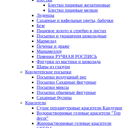
Блестки пищевые желатиновые
Блестки пищевые мелкие
Леденцы
Сахарные и вафельные цветы, бабочки
Безе
Пищевое золото и серебро в листах
Посыпки и украшения шоколадные
Мармелад
Печенье и драже
Маршмеллоу
Пряники РУЧНАЯ РОСПИСЬ
Фигурки из мастики и шоколада
Шары из глазури
Кондитерские посыпки
Посыпки воздушный рис
Посыпки Сахарные фигурные
Посыпки миксы
Посыпки обьемные фигурные
Сахарные бусины
Красители
Сухие перламутровые красители Кандурин
Водорастворимые гелевые красители "Top
decor"
Жирорастворимые гелевые красители