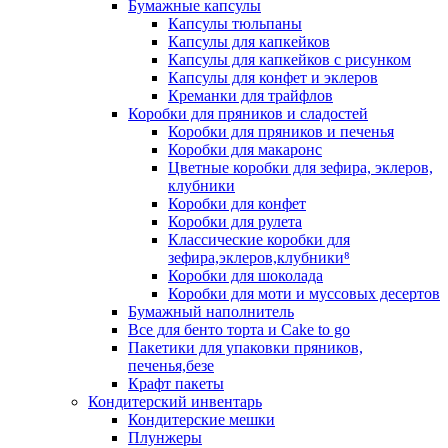
Бумажные капсулы
Капсулы тюльпаны
Капсулы для капкейков
Капсулы для капкейков с рисунком
Капсулы для конфет и эклеров
Креманки для трайфлов
Коробки для пряников и сладостей
Коробки для пряников и печенья
Коробки для макаронс
Цветные коробки для зефира, эклеров,
клубники
Коробки для конфет
Коробки для рулета
Классические коробки для
зефира,эклеров,клубники⁸
Коробки для шоколада
Коробки для моти и муссовых десертов
Бумажный наполнитель
Все для бенто торта и Cake to go
Пакетики для упаковки пряников,
печенья,безе
Крафт пакеты
Кондитерский инвентарь
Кондитерские мешки
Плунжеры