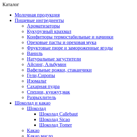
Каталог
Молочная продукция
Пищевые ингредиенты
Ароматизаторы
Кукурузный крахмал
Конфитюры термостабильные и начинки
Ореховые пасты и ореховая мука
Фруктовые пюре и замороженные ягоды
Ваниль
Натуральные загустители
Айсинг, Альбумин
Вафельные рожки, стаканчики
Гели,Сиропы
Изомальт
Сахарная пудра
Специи, кунжут,мак
Разрыхлитель
Шоколад и какао
Шоколад
Шоколад Callebaut
Шоколад Sicao
Шоколад Tomer
Какао
Какао масло