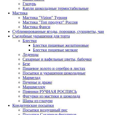
Глазурь
Капли шоколадные термостабильные
Мастика
Мастика "Vizion" Турция
Мастика "Топ продукт" Россия
Мастика Фанси
Сублимированные ягоды, порошки, сухоцветы, чаи
Съедобные украшения для торта
Блестки
Блестки пищевые желатиновые
Блестки пищевые мелкие
Леденцы
Сахарные и вафельные цветы, бабочки
Безе
Пищевое золото и серебро в листах
Посыпки и украшения шоколадные
Мармелад
Печенье и драже
Маршмеллоу
Пряники РУЧНАЯ РОСПИСЬ
Фигурки из мастики и шоколада
Шары из глазури
Кондитерские посыпки
Посыпки воздушный рис
Посыпки Сахарные фигурные