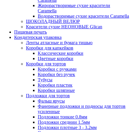
Caramella
Жирорастворимые сухие красители
Caramella
Водорастворимые сухие красители Caramella
ШОКОЛАДНЫЙ ВЕЛЮР
Красители сухие НЕОНОВЫЕ Glican
Пищевая печать
Кондитерская упаковка
Ленты атласные и бумага тишью
Коробки для капкейков
Классические коробки
Цветные коробки
Коробки для тортов
Коробки с ручками
Коробки без ручек
Тубусы
Коробки пластик
Коробки шляпные
Подложки для тортов
Фальш ярусы
Фанерные подложки и подносы для тортов
усиленные
Подложки тонкие 0.8мм
Подложки среднии 1.5мм
Подложки плотные 3 - 3.2мм