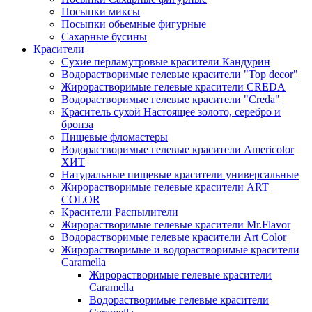
Посыпки миксы
Посыпки обьемные фигурные
Сахарные бусины
Красители
Сухие перламутровые красители Кандурин
Водорастворимые гелевые красители "Top decor"
Жирорастворимые гелевые красители CREDA
Водорастворимые гелевые красители "Creda"
Краситель сухой Настоящее золото, серебро и
бронза
Пищевые фломастеры
Водорастворимые гелевые красители Americolor
ХИТ
Натуральные пищевые красители универсальные
Жирорастворимые гелевые красители ART
COLOR
Красители Распылители
Жирорастворимые гелевые красители Mr.Flavor
Водорастворимые гелевые красители Art Color
Жирорастворимые и водорастворимые красители
Caramella
Жирорастворимые гелевые красители
Caramella
Водорастворимые гелевые красители