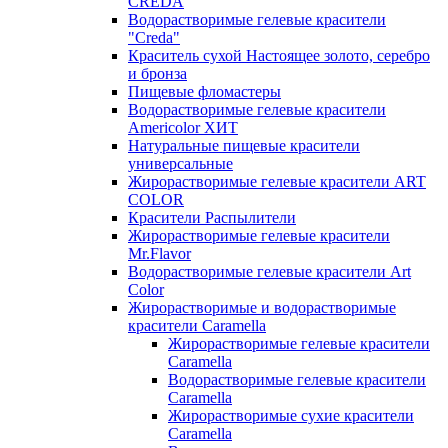
CREDA
Водорастворимые гелевые красители
"Creda"
Краситель сухой Настоящее золото, серебро
и бронза
Пищевые фломастеры
Водорастворимые гелевые красители
Americolor ХИТ
Натуральные пищевые красители
универсальные
Жирорастворимые гелевые красители ART
COLOR
Красители Распылители
Жирорастворимые гелевые красители
Mr.Flavor
Водорастворимые гелевые красители Art
Color
Жирорастворимые и водорастворимые
красители Caramella
Жирорастворимые гелевые красители
Caramella
Водорастворимые гелевые красители
Caramella
Жирорастворимые сухие красители
Caramella