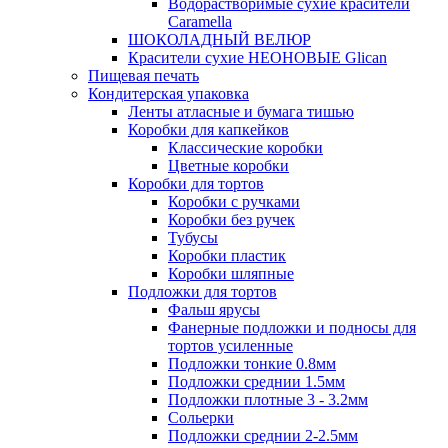
Водорастворимые сухие красители
Caramella
ШОКОЛАДНЫЙ ВЕЛЮР
Красители сухие НЕОНОВЫЕ Glican
Пищевая печать
Кондитерская упаковка
Ленты атласные и бумага тишью
Коробки для капкейков
Классические коробки
Цветные коробки
Коробки для тортов
Коробки с ручками
Коробки без ручек
Тубусы
Коробки пластик
Коробки шляпные
Подложки для тортов
Фальш ярусы
Фанерные подложки и подносы для
тортов усиленные
Подложки тонкие 0.8мм
Подложки среднии 1.5мм
Подложки плотные 3 - 3.2мм
Сольерки
Подложки среднии 2-2.5мм