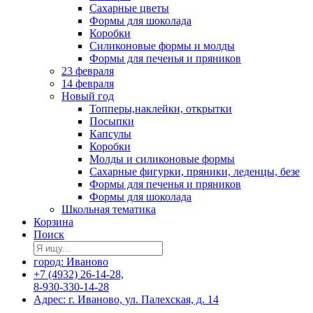
Сахарные цветы
Формы для шоколада
Коробки
Силиконовые формы и молды
Формы для печенья и пряников
23 февраля
14 февраля
Новый год
Топперы,наклейки, открытки
Посыпки
Капсулы
Коробки
Молды и силиконовые формы
Сахарные фигурки, пряники, леденцы, безе
Формы для печенья и пряников
Формы для шоколада
Школьная тематика
Корзина
Поиск
город: Иваново
+7 (4932) 26-14-28,
8-930-330-14-28
Адрес: г. Иваново, ул. Палехская, д. 14