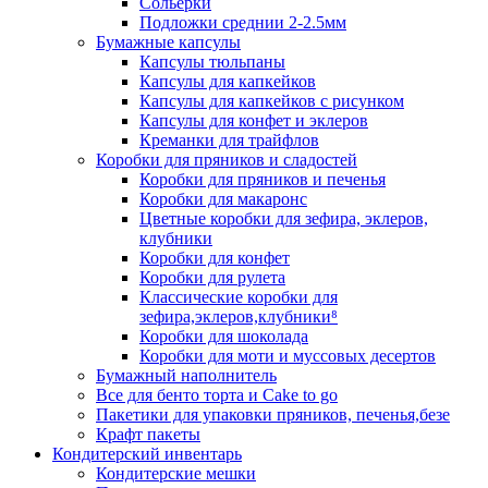
Сольерки
Подложки среднии 2-2.5мм
Бумажные капсулы
Капсулы тюльпаны
Капсулы для капкейков
Капсулы для капкейков с рисунком
Капсулы для конфет и эклеров
Креманки для трайфлов
Коробки для пряников и сладостей
Коробки для пряников и печенья
Коробки для макаронс
Цветные коробки для зефира, эклеров,
клубники
Коробки для конфет
Коробки для рулета
Классические коробки для
зефира,эклеров,клубники⁸
Коробки для шоколада
Коробки для моти и муссовых десертов
Бумажный наполнитель
Все для бенто торта и Cake to go
Пакетики для упаковки пряников, печенья,безе
Крафт пакеты
Кондитерский инвентарь
Кондитерские мешки