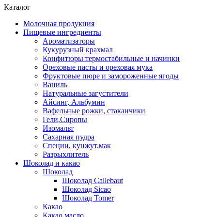
Каталог
Молочная продукция
Пищевые ингредиенты
Ароматизаторы
Кукурузный крахмал
Конфитюры термостабильные и начинки
Ореховые пасты и ореховая мука
Фруктовые пюре и замороженные ягоды
Ваниль
Натуральные загустители
Айсинг, Альбумин
Вафельные рожки, стаканчики
Гели,Сиропы
Изомальт
Сахарная пудра
Специи, кунжут,мак
Разрыхлитель
Шоколад и какао
Шоколад
Шоколад Callebaut
Шоколад Sicao
Шоколад Tomer
Какао
Какао масло