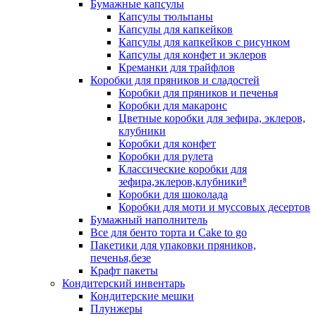
Бумажные капсулы
Капсулы тюльпаны
Капсулы для капкейков
Капсулы для капкейков с рисунком
Капсулы для конфет и эклеров
Креманки для трайфлов
Коробки для пряников и сладостей
Коробки для пряников и печенья
Коробки для макаронс
Цветные коробки для зефира, эклеров,
клубники
Коробки для конфет
Коробки для рулета
Классические коробки для
зефира,эклеров,клубники⁸
Коробки для шоколада
Коробки для моти и муссовых десертов
Бумажный наполнитель
Все для бенто торта и Cake to go
Пакетики для упаковки пряников,
печенья,безе
Крафт пакеты
Кондитерский инвентарь
Кондитерские мешки
Плунжеры