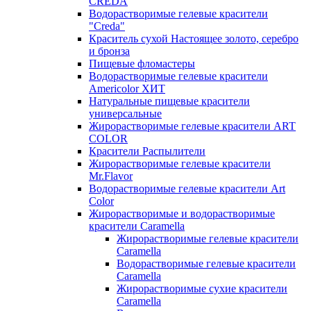
CREDA
Водорастворимые гелевые красители
"Creda"
Краситель сухой Настоящее золото, серебро
и бронза
Пищевые фломастеры
Водорастворимые гелевые красители
Americolor ХИТ
Натуральные пищевые красители
универсальные
Жирорастворимые гелевые красители ART
COLOR
Красители Распылители
Жирорастворимые гелевые красители
Mr.Flavor
Водорастворимые гелевые красители Art
Color
Жирорастворимые и водорастворимые
красители Caramella
Жирорастворимые гелевые красители
Caramella
Водорастворимые гелевые красители
Caramella
Жирорастворимые сухие красители
Caramella