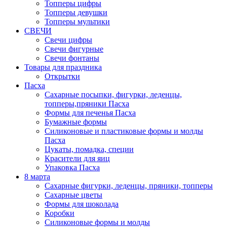
Топперы цифры
Топперы девушки
Топперы мультики
СВЕЧИ
Свечи цифры
Свечи фигурные
Свечи фонтаны
Товары для праздника
Открытки
Пасха
Сахарные посыпки, фигурки, леденцы,
топперы,пряники Пасха
Формы для печенья Пасха
Бумажные формы
Силиконовые и пластиковые формы и молды
Пасха
Цукаты, помадка, специи
Красители для яиц
Упаковка Пасха
8 марта
Сахарные фигурки, леденцы, пряники, топперы
Сахарные цветы
Формы для шоколада
Коробки
Силиконовые формы и молды