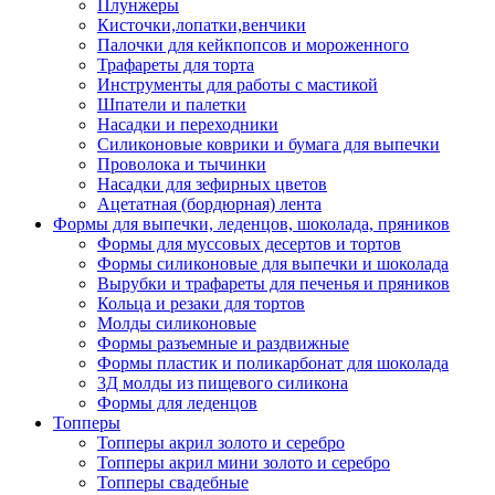
Плунжеры
Кисточки,лопатки,венчики
Палочки для кейкпопсов и мороженного
Трафареты для торта
Инструменты для работы с мастикой
Шпатели и палетки
Насадки и переходники
Силиконовые коврики и бумага для выпечки
Проволока и тычинки
Насадки для зефирных цветов
Ацетатная (бордюрная) лента
Формы для выпечки, леденцов, шоколада, пряников
Формы для муссовых десертов и тортов
Формы силиконовые для выпечки и шоколада
Вырубки и трафареты для печенья и пряников
Кольца и резаки для тортов
Молды силиконовые
Формы разъемные и раздвижные
Формы пластик и поликарбонат для шоколада
3Д молды из пищевого силикона
Формы для леденцов
Топперы
Топперы акрил золото и серебро
Топперы акрил мини золото и серебро
Топперы свадебные