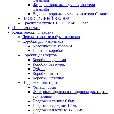
Caramella
Жирорастворимые сухие красители
Caramella
Водорастворимые сухие красители Caramella
ШОКОЛАДНЫЙ ВЕЛЮР
Красители сухие НЕОНОВЫЕ Glican
Пищевая печать
Кондитерская упаковка
Ленты атласные и бумага тишью
Коробки для капкейков
Классические коробки
Цветные коробки
Коробки для тортов
Коробки с ручками
Коробки без ручек
Тубусы
Коробки пластик
Коробки шляпные
Подложки для тортов
Фальш ярусы
Фанерные подложки и подносы для тортов
усиленные
Подложки тонкие 0.8мм
Подложки среднии 1.5мм
Подложки плотные 3 - 3.2мм