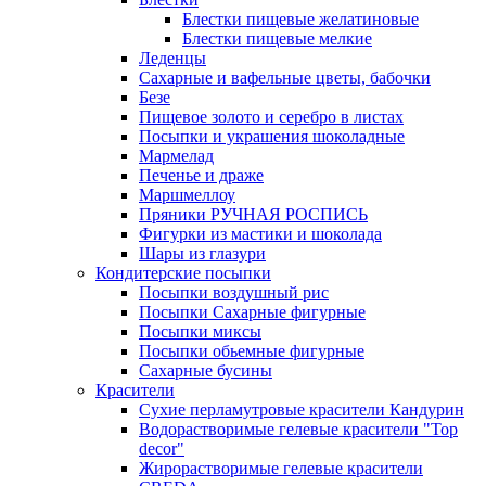
Блестки пищевые желатиновые
Блестки пищевые мелкие
Леденцы
Сахарные и вафельные цветы, бабочки
Безе
Пищевое золото и серебро в листах
Посыпки и украшения шоколадные
Мармелад
Печенье и драже
Маршмеллоу
Пряники РУЧНАЯ РОСПИСЬ
Фигурки из мастики и шоколада
Шары из глазури
Кондитерские посыпки
Посыпки воздушный рис
Посыпки Сахарные фигурные
Посыпки миксы
Посыпки обьемные фигурные
Сахарные бусины
Красители
Сухие перламутровые красители Кандурин
Водорастворимые гелевые красители "Top
decor"
Жирорастворимые гелевые красители