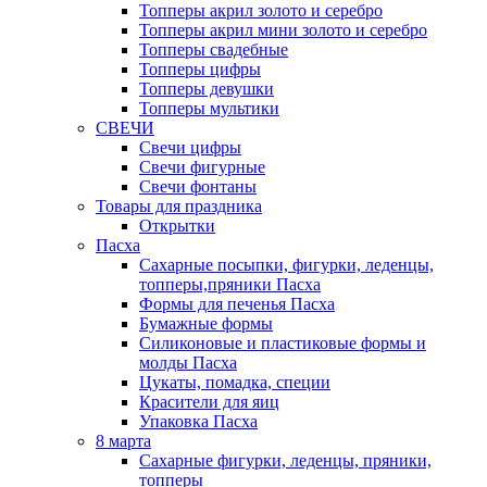
Топперы акрил золото и серебро
Топперы акрил мини золото и серебро
Топперы свадебные
Топперы цифры
Топперы девушки
Топперы мультики
СВЕЧИ
Свечи цифры
Свечи фигурные
Свечи фонтаны
Товары для праздника
Открытки
Пасха
Сахарные посыпки, фигурки, леденцы,
топперы,пряники Пасха
Формы для печенья Пасха
Бумажные формы
Силиконовые и пластиковые формы и
молды Пасха
Цукаты, помадка, специи
Красители для яиц
Упаковка Пасха
8 марта
Сахарные фигурки, леденцы, пряники,
топперы