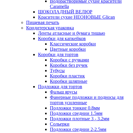
Водорастворимые сухие красители
Caramella
ШОКОЛАДНЫЙ ВЕЛЮР
Красители сухие НЕОНОВЫЕ Glican
Пищевая печать
Кондитерская упаковка
Ленты атласные и бумага тишью
Коробки для капкейков
Классические коробки
Цветные коробки
Коробки для тортов
Коробки с ручками
Коробки без ручек
Тубусы
Коробки пластик
Коробки шляпные
Подложки для тортов
Фальш ярусы
Фанерные подложки и подносы для
тортов усиленные
Подложки тонкие 0.8мм
Подложки среднии 1.5мм
Подложки плотные 3 - 3.2мм
Сольерки
Подложки среднии 2-2.5мм