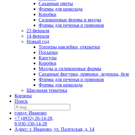
Сахарные цветы
Формы для шоколада
Коробки
Силиконовые формы и молды
Формы для печенья и пряников
23 февраля
14 февраля
Новый год
Топперы,наклейки, открытки
Посыпки
Капсулы
Коробки
Молды и силиконовые формы
Сахарные фигурки, пряники, леденцы, безе
Формы для печенья и пряников
Формы для шоколада
Школьная тематика
Корзина
Поиск
город: Иваново
+7 (4932) 26-14-28,
8-930-330-14-28
Адрес: г. Иваново, ул. Палехская, д. 14