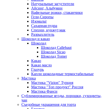
Натуральные загустители
Айсинг, Альбумин
Вафельные рожки, стаканчики
Гели,Сиропы
Изомальт
Сахарная пудра
Специи, кунжут,мак
Разрыхлитель
Шоколад и какао
Шоколад
Шоколад Callebaut
Шоколад Sicao
Шоколад Tomer
Какао
Какао масло
Глазурь
Капли шоколадные термостабильные
Мастика
Мастика "Vizion" Турция
Мастика "Топ продукт" Россия
Мастика Фанси
Сублимированные ягоды, порошки, сухоцветы,
чаи
Съедобные украшения для торта
Блестки