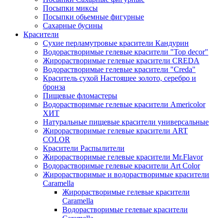
Посыпки миксы
Посыпки обьемные фигурные
Сахарные бусины
Красители
Сухие перламутровые красители Кандурин
Водорастворимые гелевые красители "Top decor"
Жирорастворимые гелевые красители CREDA
Водорастворимые гелевые красители "Creda"
Краситель сухой Настоящее золото, серебро и
бронза
Пищевые фломастеры
Водорастворимые гелевые красители Americolor
ХИТ
Натуральные пищевые красители универсальные
Жирорастворимые гелевые красители ART
COLOR
Красители Распылители
Жирорастворимые гелевые красители Mr.Flavor
Водорастворимые гелевые красители Art Color
Жирорастворимые и водорастворимые красители
Caramella
Жирорастворимые гелевые красители
Caramella
Водорастворимые гелевые красители