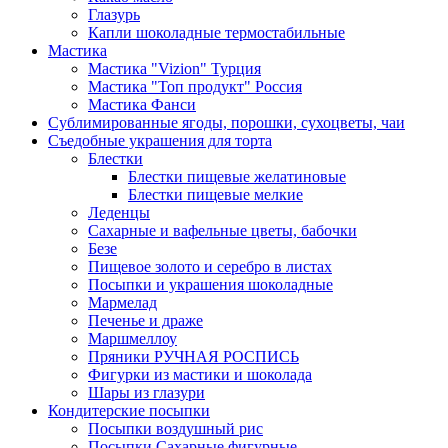
Глазурь
Капли шоколадные термостабильные
Мастика
Мастика "Vizion" Турция
Мастика "Топ продукт" Россия
Мастика Фанси
Сублимированные ягоды, порошки, сухоцветы, чаи
Съедобные украшения для торта
Блестки
Блестки пищевые желатиновые
Блестки пищевые мелкие
Леденцы
Сахарные и вафельные цветы, бабочки
Безе
Пищевое золото и серебро в листах
Посыпки и украшения шоколадные
Мармелад
Печенье и драже
Маршмеллоу
Пряники РУЧНАЯ РОСПИСЬ
Фигурки из мастики и шоколада
Шары из глазури
Кондитерские посыпки
Посыпки воздушный рис
Посыпки Сахарные фигурные