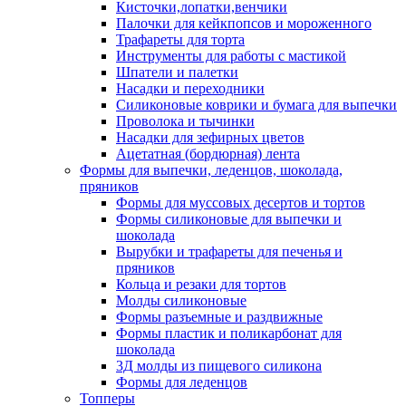
Кисточки,лопатки,венчики
Палочки для кейкпопсов и мороженного
Трафареты для торта
Инструменты для работы с мастикой
Шпатели и палетки
Насадки и переходники
Силиконовые коврики и бумага для выпечки
Проволока и тычинки
Насадки для зефирных цветов
Ацетатная (бордюрная) лента
Формы для выпечки, леденцов, шоколада,
пряников
Формы для муссовых десертов и тортов
Формы силиконовые для выпечки и
шоколада
Вырубки и трафареты для печенья и
пряников
Кольца и резаки для тортов
Молды силиконовые
Формы разъемные и раздвижные
Формы пластик и поликарбонат для
шоколада
3Д молды из пищевого силикона
Формы для леденцов
Топперы