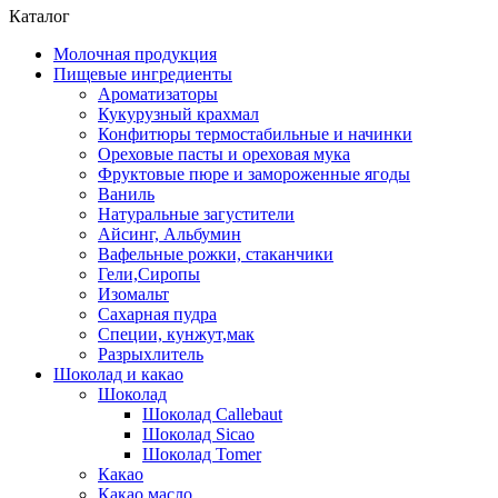
Каталог
Молочная продукция
Пищевые ингредиенты
Ароматизаторы
Кукурузный крахмал
Конфитюры термостабильные и начинки
Ореховые пасты и ореховая мука
Фруктовые пюре и замороженные ягоды
Ваниль
Натуральные загустители
Айсинг, Альбумин
Вафельные рожки, стаканчики
Гели,Сиропы
Изомальт
Сахарная пудра
Специи, кунжут,мак
Разрыхлитель
Шоколад и какао
Шоколад
Шоколад Callebaut
Шоколад Sicao
Шоколад Tomer
Какао
Какао масло