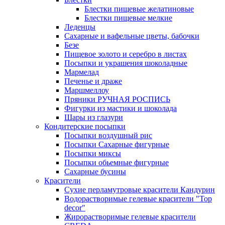
Блестки пищевые желатиновые
Блестки пищевые мелкие
Леденцы
Сахарные и вафельные цветы, бабочки
Безе
Пищевое золото и серебро в листах
Посыпки и украшения шоколадные
Мармелад
Печенье и драже
Маршмеллоу
Пряники РУЧНАЯ РОСПИСЬ
Фигурки из мастики и шоколада
Шары из глазури
Кондитерские посыпки
Посыпки воздушный рис
Посыпки Сахарные фигурные
Посыпки миксы
Посыпки обьемные фигурные
Сахарные бусины
Красители
Сухие перламутровые красители Кандурин
Водорастворимые гелевые красители "Top
decor"
Жирорастворимые гелевые красители