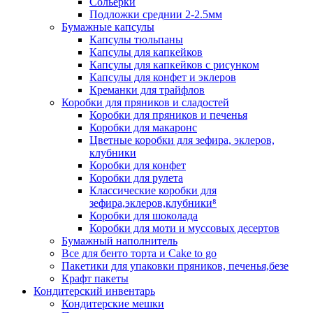
Сольерки
Подложки среднии 2-2.5мм
Бумажные капсулы
Капсулы тюльпаны
Капсулы для капкейков
Капсулы для капкейков с рисунком
Капсулы для конфет и эклеров
Креманки для трайфлов
Коробки для пряников и сладостей
Коробки для пряников и печенья
Коробки для макаронс
Цветные коробки для зефира, эклеров,
клубники
Коробки для конфет
Коробки для рулета
Классические коробки для
зефира,эклеров,клубники⁸
Коробки для шоколада
Коробки для моти и муссовых десертов
Бумажный наполнитель
Все для бенто торта и Cake to go
Пакетики для упаковки пряников, печенья,безе
Крафт пакеты
Кондитерский инвентарь
Кондитерские мешки