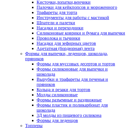
Кисточки,лопатки,венчики
Палочки для кейкпопсов и мороженного
Трафареты для торта
Инструменты для работы с мастикой
Шпатели и палетки
Насадки и переходники
Силиконовые коврики и бумага для выпечки
Проволока и тычинки
Насадки для зефирных цветов
Ацетатная (бордюрная) лента
Формы для выпечки, леденцов, шоколада,
пряников
Формы для муссовых десертов и тортов
Формы силиконовые для выпечки и
шоколада
Вырубки и трафареты для печенья и
пряников
Кольца и резаки для тортов
Молды силиконовые
Формы разъемные и раздвижные
Формы пластик и поликарбонат для
шоколада
3Д молды из пищевого силикона
Формы для леденцов
Топперы