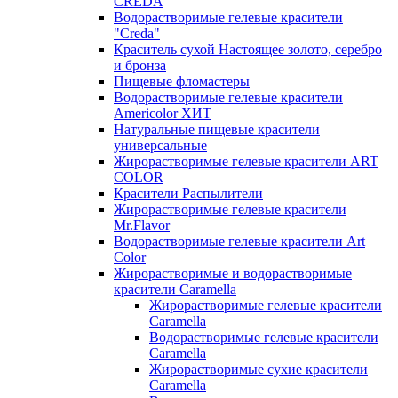
CREDA
Водорастворимые гелевые красители
"Creda"
Краситель сухой Настоящее золото, серебро
и бронза
Пищевые фломастеры
Водорастворимые гелевые красители
Americolor ХИТ
Натуральные пищевые красители
универсальные
Жирорастворимые гелевые красители ART
COLOR
Красители Распылители
Жирорастворимые гелевые красители
Mr.Flavor
Водорастворимые гелевые красители Art
Color
Жирорастворимые и водорастворимые
красители Caramella
Жирорастворимые гелевые красители
Caramella
Водорастворимые гелевые красители
Caramella
Жирорастворимые сухие красители
Caramella