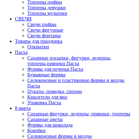
Топперы цифры
Топперы девушки
Топперы мультики
СВЕЧИ
Свечи цифры
Свечи фигурные
Свечи фонтаны
Товары для праздника
Открытки
Пасха
Сахарные посыпки, фигурки, леденцы,
топперы,пряники Пасха
Формы для печенья Пасха
Бумажные формы
Силиконовые и пластиковые формы и молды
Пасха
Цукаты, помадка, специи
Красители для яиц
Упаковка Пасха
8 марта
Сахарные фигурки, леденцы, пряники, топперы
Сахарные цветы
Формы для шоколада
Коробки
Силиконовые формы и молды