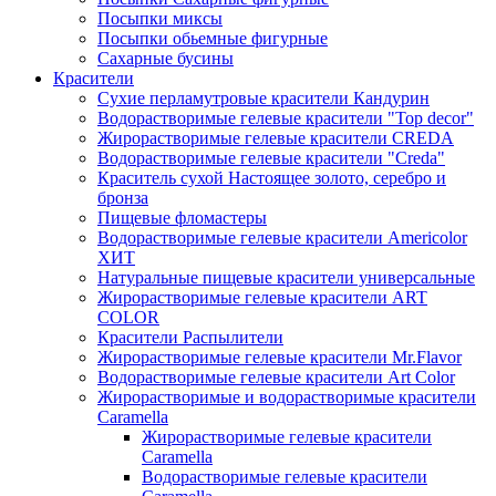
Посыпки миксы
Посыпки обьемные фигурные
Сахарные бусины
Красители
Сухие перламутровые красители Кандурин
Водорастворимые гелевые красители "Top decor"
Жирорастворимые гелевые красители CREDA
Водорастворимые гелевые красители "Creda"
Краситель сухой Настоящее золото, серебро и
бронза
Пищевые фломастеры
Водорастворимые гелевые красители Americolor
ХИТ
Натуральные пищевые красители универсальные
Жирорастворимые гелевые красители ART
COLOR
Красители Распылители
Жирорастворимые гелевые красители Mr.Flavor
Водорастворимые гелевые красители Art Color
Жирорастворимые и водорастворимые красители
Caramella
Жирорастворимые гелевые красители
Caramella
Водорастворимые гелевые красители