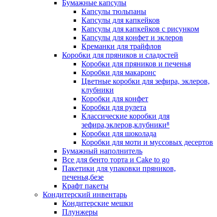
Бумажные капсулы
Капсулы тюльпаны
Капсулы для капкейков
Капсулы для капкейков с рисунком
Капсулы для конфет и эклеров
Креманки для трайфлов
Коробки для пряников и сладостей
Коробки для пряников и печенья
Коробки для макаронс
Цветные коробки для зефира, эклеров,
клубники
Коробки для конфет
Коробки для рулета
Классические коробки для
зефира,эклеров,клубники⁸
Коробки для шоколада
Коробки для моти и муссовых десертов
Бумажный наполнитель
Все для бенто торта и Cake to go
Пакетики для упаковки пряников,
печенья,безе
Крафт пакеты
Кондитерский инвентарь
Кондитерские мешки
Плунжеры