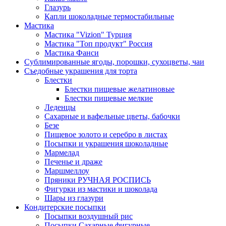
Глазурь
Капли шоколадные термостабильные
Мастика
Мастика "Vizion" Турция
Мастика "Топ продукт" Россия
Мастика Фанси
Сублимированные ягоды, порошки, сухоцветы, чаи
Съедобные украшения для торта
Блестки
Блестки пищевые желатиновые
Блестки пищевые мелкие
Леденцы
Сахарные и вафельные цветы, бабочки
Безе
Пищевое золото и серебро в листах
Посыпки и украшения шоколадные
Мармелад
Печенье и драже
Маршмеллоу
Пряники РУЧНАЯ РОСПИСЬ
Фигурки из мастики и шоколада
Шары из глазури
Кондитерские посыпки
Посыпки воздушный рис
Посыпки Сахарные фигурные