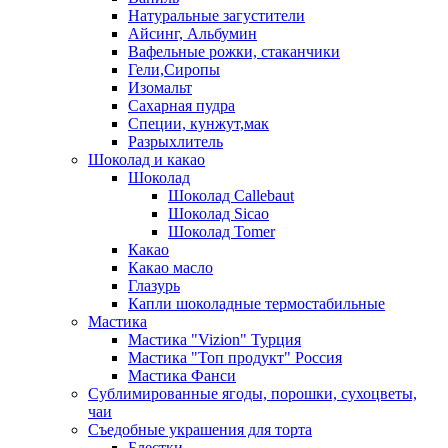
Натуральные загустители
Айсинг, Альбумин
Вафельные рожки, стаканчики
Гели,Сиропы
Изомальт
Сахарная пудра
Специи, кунжут,мак
Разрыхлитель
Шоколад и какао
Шоколад
Шоколад Callebaut
Шоколад Sicao
Шоколад Tomer
Какао
Какао масло
Глазурь
Капли шоколадные термостабильные
Мастика
Мастика "Vizion" Турция
Мастика "Топ продукт" Россия
Мастика Фанси
Сублимированные ягоды, порошки, сухоцветы,
чаи
Съедобные украшения для торта
Блестки