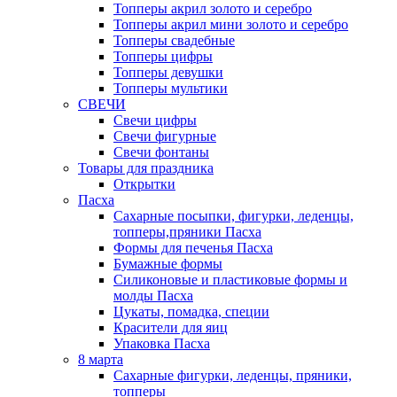
Топперы акрил золото и серебро
Топперы акрил мини золото и серебро
Топперы свадебные
Топперы цифры
Топперы девушки
Топперы мультики
СВЕЧИ
Свечи цифры
Свечи фигурные
Свечи фонтаны
Товары для праздника
Открытки
Пасха
Сахарные посыпки, фигурки, леденцы,
топперы,пряники Пасха
Формы для печенья Пасха
Бумажные формы
Силиконовые и пластиковые формы и
молды Пасха
Цукаты, помадка, специи
Красители для яиц
Упаковка Пасха
8 марта
Сахарные фигурки, леденцы, пряники,
топперы