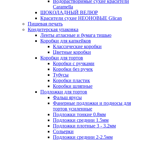
Водорастворимые сухие красители
Caramella
ШОКОЛАДНЫЙ ВЕЛЮР
Красители сухие НЕОНОВЫЕ Glican
Пищевая печать
Кондитерская упаковка
Ленты атласные и бумага тишью
Коробки для капкейков
Классические коробки
Цветные коробки
Коробки для тортов
Коробки с ручками
Коробки без ручек
Тубусы
Коробки пластик
Коробки шляпные
Подложки для тортов
Фальш ярусы
Фанерные подложки и подносы для
тортов усиленные
Подложки тонкие 0.8мм
Подложки среднии 1.5мм
Подложки плотные 3 - 3.2мм
Сольерки
Подложки среднии 2-2.5мм