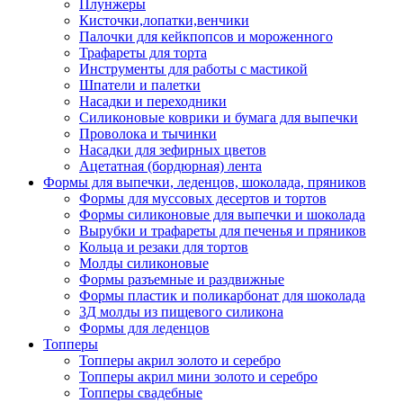
Плунжеры
Кисточки,лопатки,венчики
Палочки для кейкпопсов и мороженного
Трафареты для торта
Инструменты для работы с мастикой
Шпатели и палетки
Насадки и переходники
Силиконовые коврики и бумага для выпечки
Проволока и тычинки
Насадки для зефирных цветов
Ацетатная (бордюрная) лента
Формы для выпечки, леденцов, шоколада, пряников
Формы для муссовых десертов и тортов
Формы силиконовые для выпечки и шоколада
Вырубки и трафареты для печенья и пряников
Кольца и резаки для тортов
Молды силиконовые
Формы разъемные и раздвижные
Формы пластик и поликарбонат для шоколада
3Д молды из пищевого силикона
Формы для леденцов
Топперы
Топперы акрил золото и серебро
Топперы акрил мини золото и серебро
Топперы свадебные