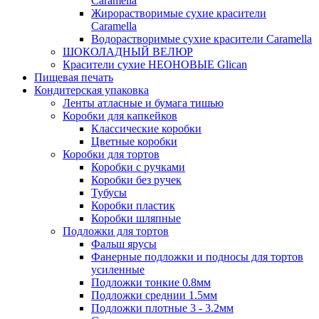
Caramella
Жирорастворимые сухие красители
Caramella
Водорастворимые сухие красители Caramella
ШОКОЛАДНЫЙ ВЕЛЮР
Красители сухие НЕОНОВЫЕ Glican
Пищевая печать
Кондитерская упаковка
Ленты атласные и бумага тишью
Коробки для капкейков
Классические коробки
Цветные коробки
Коробки для тортов
Коробки с ручками
Коробки без ручек
Тубусы
Коробки пластик
Коробки шляпные
Подложки для тортов
Фальш ярусы
Фанерные подложки и подносы для тортов
усиленные
Подложки тонкие 0.8мм
Подложки среднии 1.5мм
Подложки плотные 3 - 3.2мм